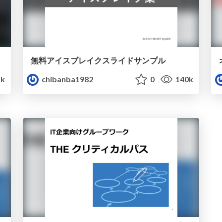
無料アイスブレイクスライドサンプル
1k
chibanba1982
0
140k