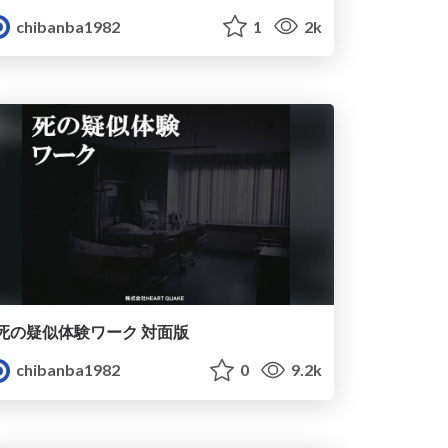
chibanba1982
1
2k
死の疑似体験ワーク 対面版
chibanba1982
0
9.2k