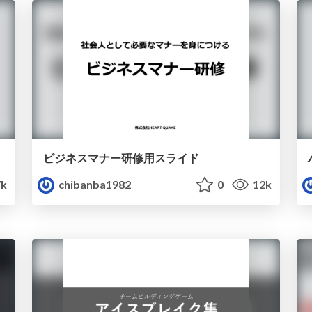
ビジネスマナー研修用スライド
k
chibanba1982
0
12k