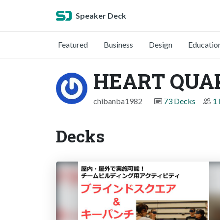
Speaker Deck
Featured
Business
Design
Educatio
HEART QUAK
chibanba1982
73 Decks
1 
Decks