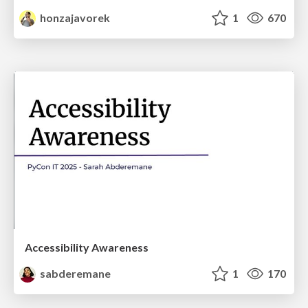
honzajavorek
1
670
Accessibility Awareness
sabderemane
1
170