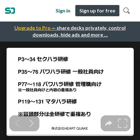
Sign in
Sign up for free
Upgrade to Pro
— share decks privately, control
downloads, hide ads and more …