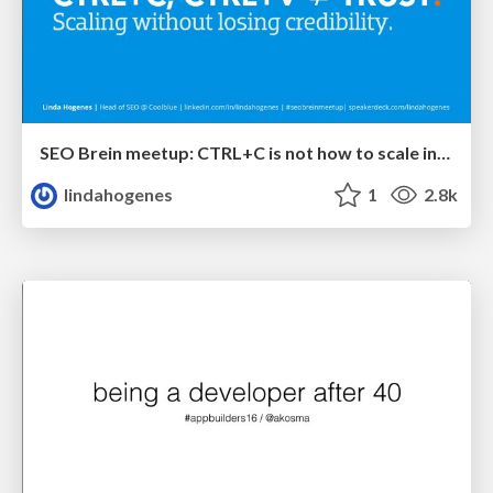
SEO Brein meetup: CTRL+C is not how to scale international SEO
lindahogenes
1
2.8k