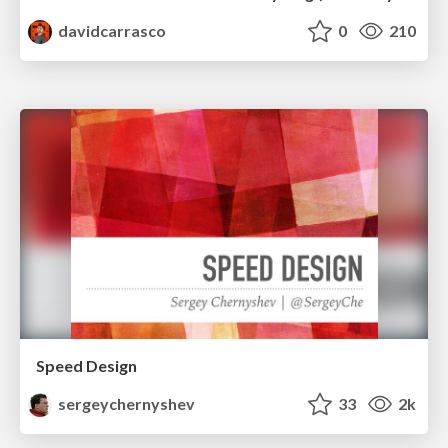
davidcarrasco
0
210
Speed Design
sergeychernyshev
33
2k