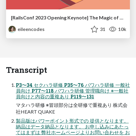
[RailsConf 2023 Opening Keynote] The Magic of Rails
eileencodes
31
10k
Transcript
P3〜34 セクハラ研修 P35〜76 パワハラ研修 一般社
員向け P77〜118 パワハラ研修 管理職向け ※一般社
員向けと内容の重複あり P119〜131
マタハラ研修 ※冒頭部分は全研修で重複あり 株式会
社HEART QUAKE
製品版はパワーポイント形式での 提供となります。
納品はデータ納品となります。 お申し込みにあたっ
てはまずは 弊社ホームページよりお問い合わせを お