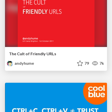
The Cult of Friendly URLs
andyhume
79
7k