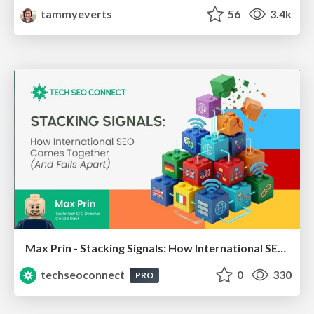
tammyeverts
56
3.4k
Max Prin - Stacking Signals: How International SEO Comes Together (And Falls Apart)
techseoconnect
0
330
PRO