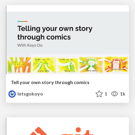
Tell your own story through comics
letsgokoyo
1
1k