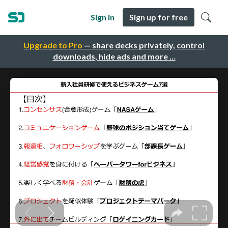
Sign in
Sign up for free
Upgrade to Pro
— share decks privately, control
downloads, hide ads and more …