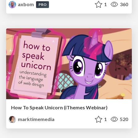
axbom
1
360
PRO
How To Speak Unicorn (iThemes Webinar)
marktimemedia
1
520