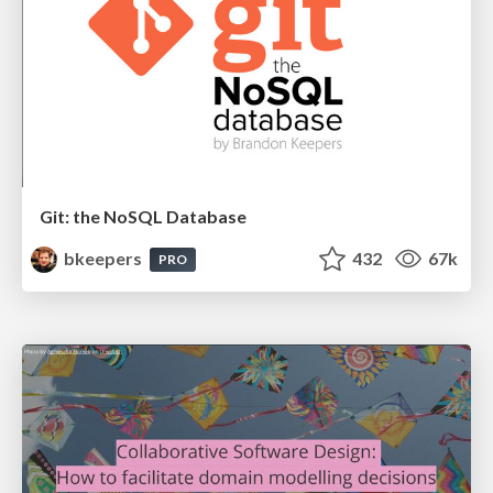
Git: the NoSQL Database
bkeepers
432
67k
PRO