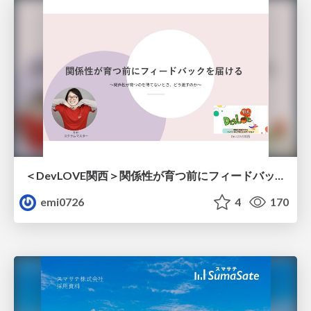
＜DevLOVE関西＞関係性が育つ前にフィードバックを届ける ～関係性が育つのを待てないとき、どう渡すのか～
emi0726
4
170