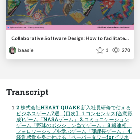
Collaborative Software Design: How to facilitate domain modelling decisions
baasie
1
270
Transcript
2 株式会社HEART QUAKE 新入社員研修で使える
ビジネスゲーム7選 【目次】 1.コンセンサス(合意形
成)ゲーム「NASAゲーム」 2.コミュニケーション
ゲーム「野球のポジション当てゲーム」 3.報連相、
フォロワーシップを学ぶゲーム「部課長ゲーム」 4.
経営感覚を身に付ける「ペーパータワーforビジネ