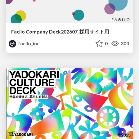
Facilo Company Deck202607_採用サイト用
facilo_inc
0
300