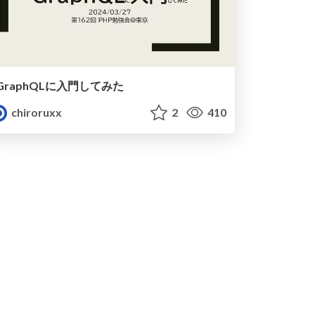
GraphQLに入門してみた
chiroruxx
2
410