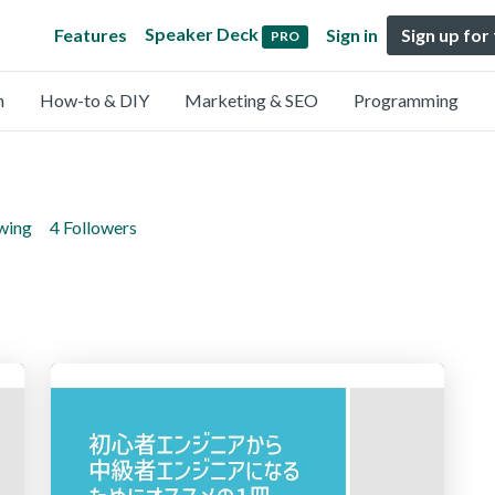
Speaker Deck
Features
Sign in
Sign up for
PRO
n
How-to & DIY
Marketing & SEO
Programming
owing
4 Followers