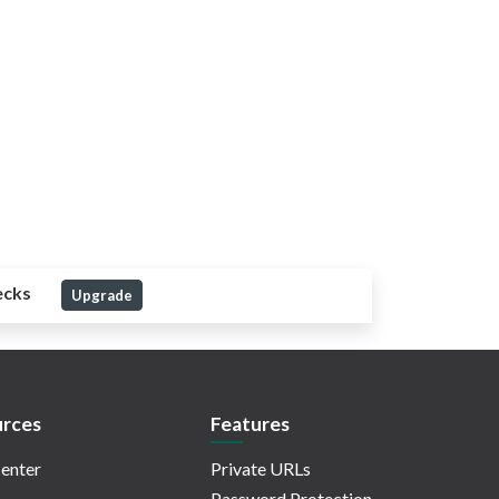
ecks
Upgrade
rces
Features
enter
Private URLs
Password Protection