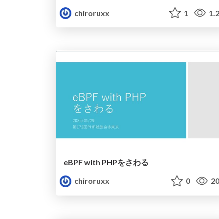
chiroruxx
1
1.
eBPF with PHPをさわる
chiroruxx
0
20