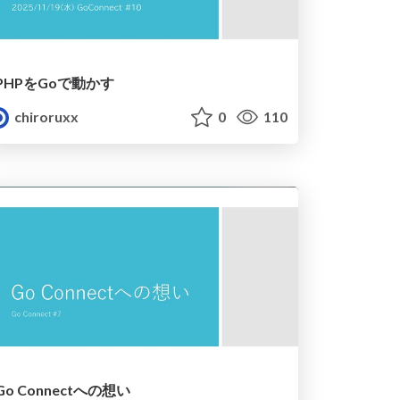
PHPをGoで動かす
chiroruxx
0
110
Go Connectへの想い