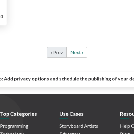
0
‹ Prev
Next ›
o:
Add privacy options and schedule the publishing of your d
Top Categories
Use Cases
Resou
Programming
Storyboard Artists
Help C
Technology
Educators
Blog