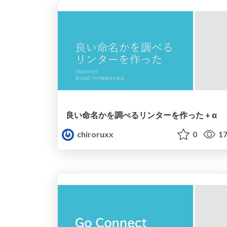
良い命名かを調べるリンターを作った + α
chiroruxx
0
17