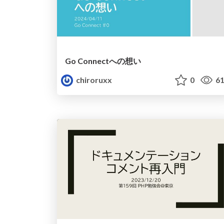
Go Connectへの想い
chiroruxx
0
61