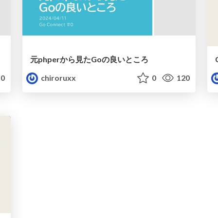
元phperから見たGoの良いところ
0
chiroruxx
0
120