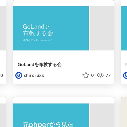
GoLandを布教する会
0
chiroruxx
0
77