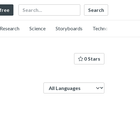
Search
 free
Research
Science
Storyboards
Technology
0 Stars
Language