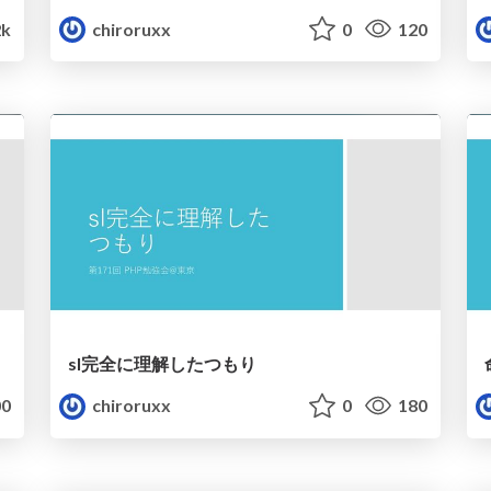
2k
chiroruxx
0
120
sl完全に理解したつもり
0
chiroruxx
0
180