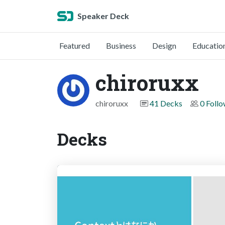
Speaker Deck
Featured
Business
Design
Educatio
chiroruxx
chiroruxx
41 Decks
0 Foll
Decks