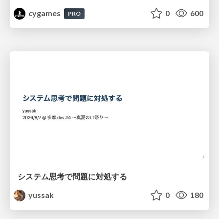
cygames
0
600
PRO
システム思考で問題に対処する
yussak
0
180