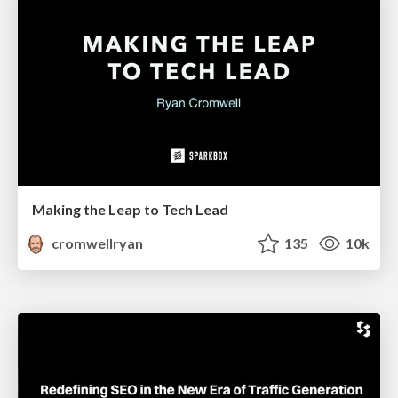
Making the Leap to Tech Lead
cromwellryan
135
10k