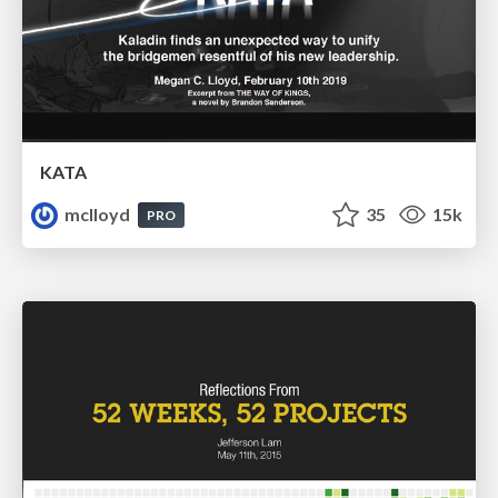
KATA
mclloyd
35
15k
PRO