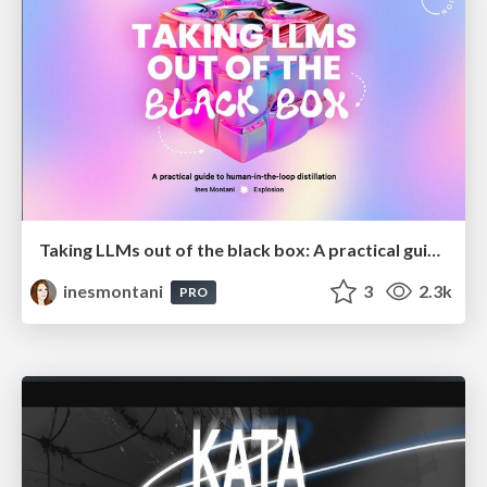
Taking LLMs out of the black box: A practical guide to human-in-the-loop distillation
inesmontani
3
2.3k
PRO