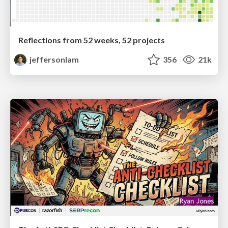
Reflections from 52 weeks, 52 projects
jeffersonlam
356
21k