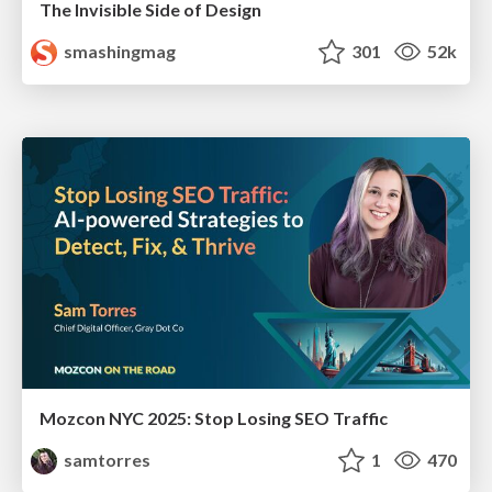
The Invisible Side of Design
smashingmag
301
52k
Mozcon NYC 2025: Stop Losing SEO Traffic
samtorres
1
470