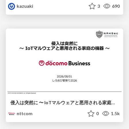
kazuaki
3
690
侵入は突然に 〜 IoTマルウェアと悪用される家庭の機器 ～ / When Intrusion Strikes: IoT Malware and the Abuse of Home Devices
nttcom
0
1.5k