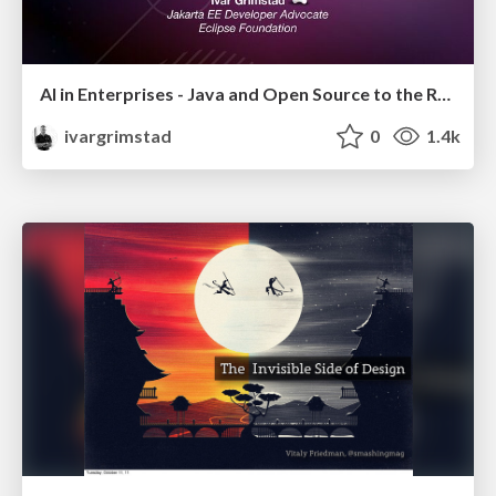
AI in Enterprises - Java and Open Source to the Rescue
ivargrimstad
0
1.4k