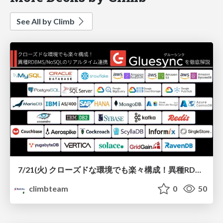
See All by Climb
7/21(火) クローズドな環境でも楽々構成！異種RDBMS/NoSQLのリアルタイム連携『Gluesync』を徹底解説
climbteam
0
50