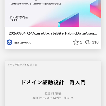
20260804_Q4AzureUpdateBite_FabricDataAgentの精度を高める設計.pdf
matayuuu
1
110