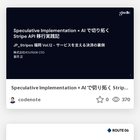
Speculative Implementation × AI で切り拓く Stripe API 移行実践記
codenote
0
370