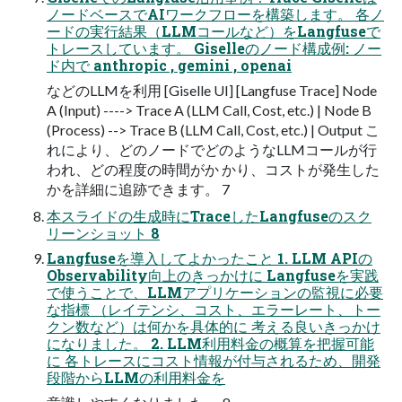
ノードベースでAIワークフローを構築します。 各ノ
ードの実行結果（LLMコールなど）をLangfuseで
トレースしています。 Giselleのノード構成例: ノー
ド内で anthropic , gemini , openai
などのLLMを利用 [Giselle UI] [Langfuse Trace] Node
A (Input) ----> Trace A (LLM Call, Cost, etc.) | Node B
(Process) --> Trace B (LLM Call, Cost, etc.) | Output こ
れにより、どのノードでどのようなLLMコールが行
われ、どの程度の時間がか かり、コストが発生した
かを詳細に追跡できます。 7
本スライドの生成時にTraceしたLangfuseのスク
リーンショット 8
Langfuseを導入してよかったこと 1. LLM APIの
Observability向上のきっかけに Langfuseを実践
で使うことで、LLMアプリケーションの監視に必要
な指標 （レイテンシ、コスト、エラーレート、トー
クン数など）は何かを具体的に 考える良いきっかけ
になりました。 2. LLM利用料金の概算を把握可能
に 各トレースにコスト情報が付与されるため、開発
段階からLLMの利用料金を