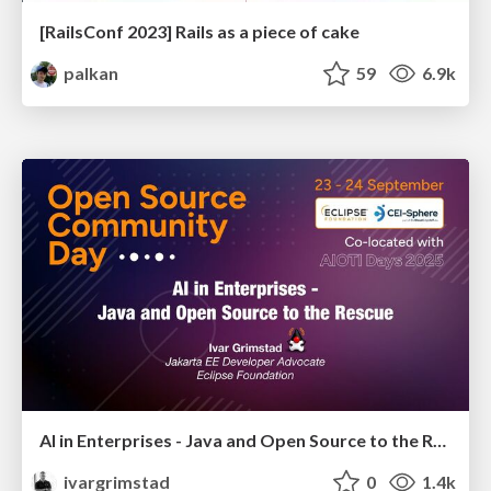
[RailsConf 2023] Rails as a piece of cake
palkan
59
6.9k
AI in Enterprises - Java and Open Source to the Rescue
ivargrimstad
0
1.4k