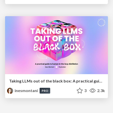
Taking LLMs out of the black box: A practical guide to human-in-the-loop distillation
inesmontani
3
2.3k
PRO