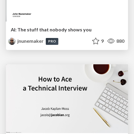
AI: The stuff that nobody shows you
jnunemaker
9
880
PRO