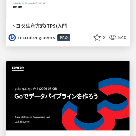
トヨタ⽣産⽅式(TPS)⼊⾨
recruitengineers
2
540
PRO