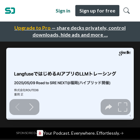
Sign in
Sign up for free
Upgrade to Pro
— share decks privately, control
downloads, hide ads and more …
·
Your Podcast. Everywhere. Effortlessly.
→
SPONSORED