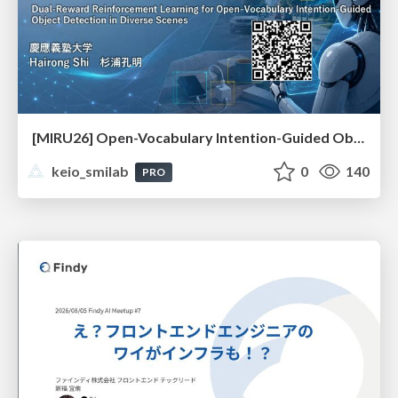
[MIRU26] Open-Vocabulary Intention-Guided Object Detection in Diverse Scenes
keio_smilab
0
140
PRO