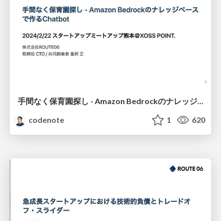
手間なく保育園探し - Amazon Bedrockのナレッジベースで作るChatbot / Effortless Kindergarten Search - Building a Chatbot with Knowledge Bases for Amazon Bedrock
codenote
1
620