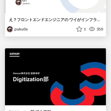
え？フロントエンドエンジニアの ワイがインフラも！？
puku0x
1
350