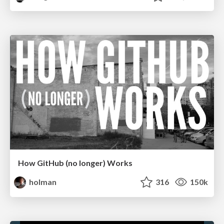
How GitHub (no longer) Works
holman
316
150k