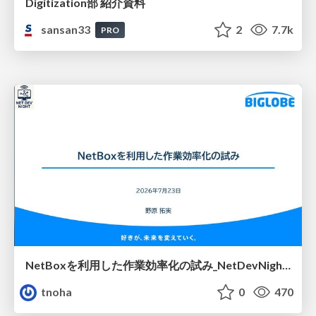
Digitization部 紹介資料
sansan33
2
7.7k
PRO
NetBoxを利用した作業効率化の試み_NetDevNight4
tnoha
0
470