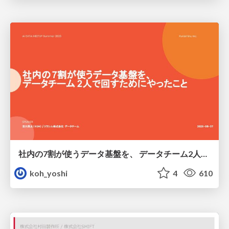
社内の7割が使うデータ基盤を、 データチーム2人で回すためにやったこと
koh_yoshi
4
610