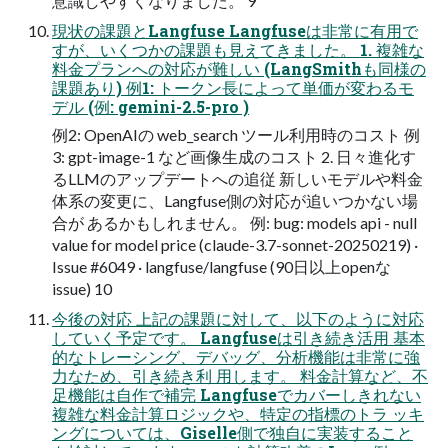
意識しやすくなりました。 9
現状の課題とLangfuse Langfuseは非常に有用で
すが、いくつかの課題も見えてきました。 1. 複雑な
料金プランへの対応が難しい (LangSmithも同様の
課題あり) 例1: トークン長によって単価が変わるモ
デル (例: gemini-2.5-pro )
例2: OpenAIの web_search ツール利用時のコスト 例
3: gpt-image-1 など画像生成のコスト 2. 日々進化す
るLLMのアップデートへの追従 新しいモデルや料金
体系の変更に、Langfuse側の対応が追いつかない場
合が あるかもしれません。 例: bug: models api - null
value for model price (claude-3.7-sonnet-20250219) ·
Issue #6049 · langfuse/langfuse (90日以上openな
issue) 10
今後の対応 上記の課題に対して、以下のように対応
していく予定です。 Langfuseは引き続き活用 基本
的なトレーシング、デバッグ、分析機能は非常に強
力なため、引き続き利 用します。 料金計算など、不
足機能は自作で補完 Langfuseでカバーしきれない
複雑な料金計算ロジックや、特定の指標のトラ ッキ
ングについては、Giselle側で独自に実装すること