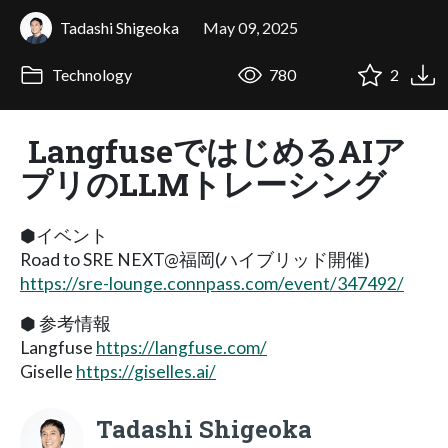
Tadashi Shigeoka
May 09, 2025
Technology
780
2
LangfuseではじめるAIア
プリのLLMトレーシング
⬢イベント
Road to SRE NEXT@福岡(ハイブリッド開催)
https://sre-lounge.connpass.com/event/347492/
⬢ 参考情報
Langfuse
https://langfuse.com/
Giselle
https://giselles.ai/
Tadashi Shigeoka