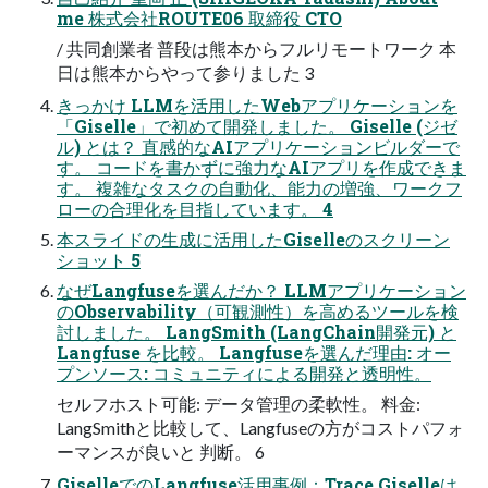
me 株式会社ROUTE06 取締役 CTO
/ 共同創業者 普段は熊本からフルリモートワーク 本
日は熊本からやって参りました 3
きっかけ LLMを活用したWebアプリケーションを
「Giselle」で初めて開発しました。 Giselle (ジゼ
ル) とは？ 直感的なAIアプリケーションビルダーで
す。 コードを書かずに強力なAIアプリを作成できま
す。 複雑なタスクの自動化、能力の増強、ワークフ
ローの合理化を目指しています。 4
本スライドの生成に活用したGiselleのスクリーン
ショット 5
なぜLangfuseを選んだか？ LLMアプリケーション
のObservability（可観測性）を高めるツールを検
討しました。 LangSmith (LangChain開発元) と
Langfuse を比較。 Langfuseを選んだ理由: オー
プンソース: コミュニティによる開発と透明性。
セルフホスト可能: データ管理の柔軟性。 料金:
LangSmithと比較して、Langfuseの方がコストパフォ
ーマンスが良いと 判断。 6
GiselleでのLangfuse活用事例：Trace Giselleは