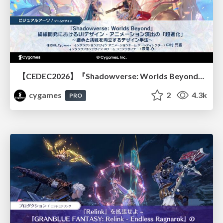
【CEDEC2026】『Shadowverse: Worlds Beyond』続編開発におけるUIデザイン・アニメーション演出の「超進化」 ～継承と挑戦を両立するデザイン手法～
cygames
2
4.3k
PRO