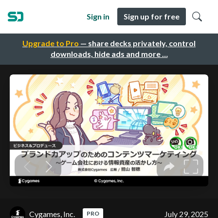
Sign in
Sign up for free
Upgrade to Pro
— share decks privately, control
downloads, hide ads and more …
Cygames, Inc.
July 29, 2025
PRO