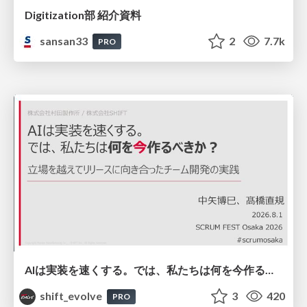
Digitization部 紹介資料
sansan33
2
7.7k
PRO
AIは実装を速くする。では、私たちは何を今作るべきか？－立場を越えてリリースに向き合ったチーム開発の実践 / 20260801 Hiromi Nakaya and Naoki Takahashi
shift_evolve
3
420
PRO