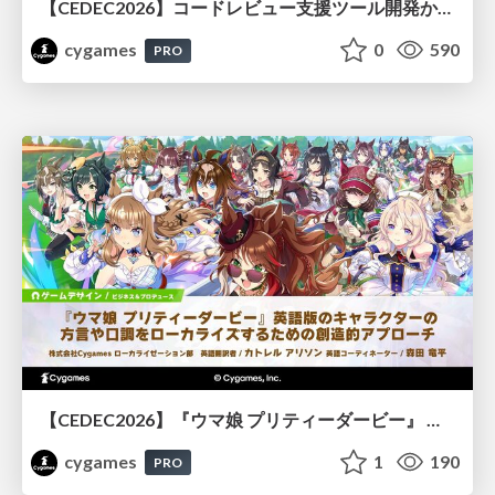
【CEDEC2026】コードレビュー支援ツール開発から学ぶ：LLMを用いた業務システムの実践的な運用設計と誤出力対策
cygames
0
590
PRO
【CEDEC2026】『ウマ娘 プリティーダービー』 英語版のキャラクターの方言や口調をローカライズするための創造的アプローチ
cygames
1
190
PRO