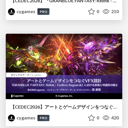
【CEDEC2026】『GRANBLUE FANTASY: Relink - Endless Ragnarok』のバトル制作事例 ～最高のキャラゲーを目指して～
cygames
0
210
PRO
【CEDEC2026】アートとゲームデザインをつなぐVFX設計『GRANBLUE FANTASY: Relink - Endless Ragnarok』における表現と可読性の両立
cygames
0
420
PRO