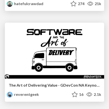
hatefulcrawdad
274
21k
The Art of Delivering Value - GDevCon NA Keynote
reverentgeek
16
2.1k