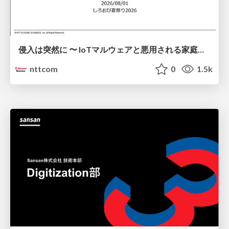
侵入は突然に 〜 IoTマルウェアと悪用される家庭の機器 ～ / When Intrusion Strikes: IoT Malware and the Abuse of Home Devices
nttcom
0
1.5k