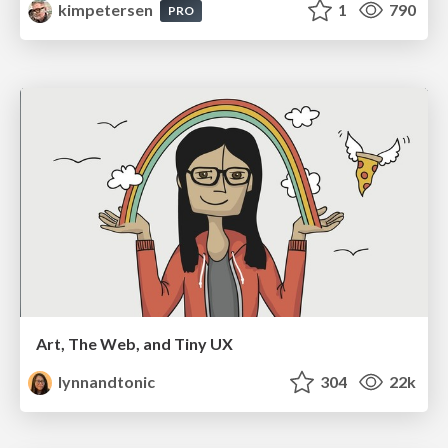
kimpetersen
1
790
PRO
Art, The Web, and Tiny UX
lynnandtonic
304
22k