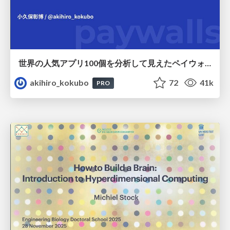
世界の人気アプリ100個を分析して見えたペイウォール設計の心得
akihiro_kokubo
72
41k
PRO