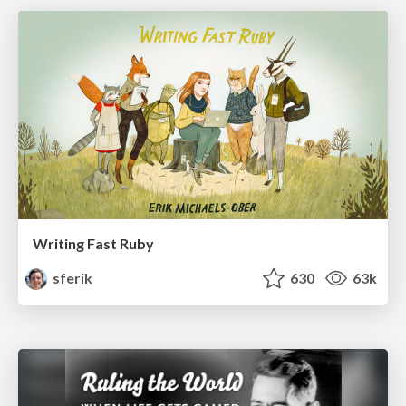
Writing Fast Ruby
sferik
630
63k