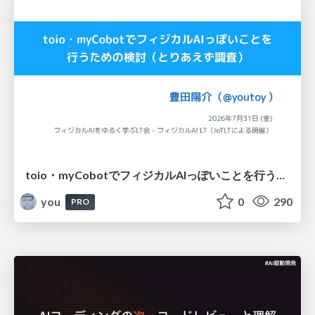
toio・myCobotでフィジカルAIっぽいことを行うための検討（とりあえず調査） / フィジカルAI LT（IoTLTによる開催）
you
0
290
PRO