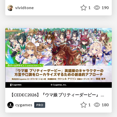
vividtone
1
190
【CEDEC2026】『ウマ娘 プリティーダービー』 英語版のキャラクターの方言や口調をローカライズするための創造的アプローチ
cygames
1
180
PRO