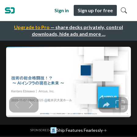
Sign in
Sign up for free
Upgrade to Pro
— share decks privately, control
downloads, hide ads and more …
·
Ship Features Fearlessly
→
SPONSORED