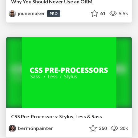
Why You Should Never Use an ORM
jnunemaker
61
9.9k
PRO
CSS Pre-Processors: Stylus, Less & Sass
bermonpainter
360
30k