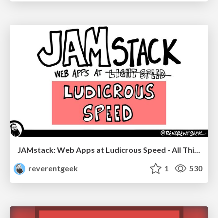
JAMstack: Web Apps at Ludicrous Speed - All Things Open 2022
reverentgeek
1
530