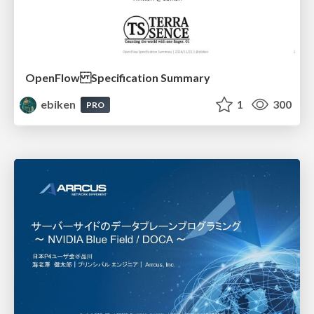
OpenFlow Specification Summary
ebiken
1
300
PRO