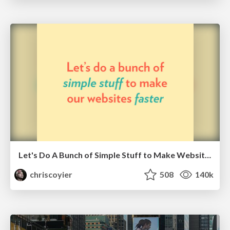
Let's Do A Bunch of Simple Stuff to Make Websites Faster
chriscoyier
508
140k