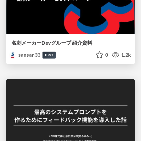
名刺メーカーDevグループ 紹介資料
sansan33
0
1.2k
PRO