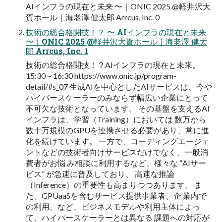
AIインフラの現在と未来 〜｜ONIC 2025 @軽井沢大
賀ホール｜海老澤 健太郎 Arrcus, Inc. 0
技術の総合格闘技！？ 〜 AIインフラの現在と未来
〜｜ONIC 2025 @軽井沢大賀ホール｜海老澤 健太
郎 Arrcus, Inc. 1
技術の総合格闘技！？AIインフラの現在と未来。
15:30 ~ 16:30 https://www.onic.jp/program-
detail/#s_07 生成AIを中心としたAIサービスは、今や
ハイパースケーラーのみならず幅広い企業にとって
不可欠な技術となっています。 その基盤を支えるAI
インフラは、学習（Training）においては 数万から
数十万規模のGPUを連携させる必要があり、常に進
化を続けています。 一方で、コーディングエージェ
ントなどの技術者向けサービスだけでなく、一般消
費者がお悩 み相談に利用するなど、様々な ”AIサー
ビス” が急速に普及しており、 高速な推論
（Inference）の重要性も高まりつつあります。 ま
た、GPUaaSを含むサービス提供事業者、企 業内で
の利用、など、ビジネスモデルや利用主体によっ
て、ハイパースケーラーとは異なる 課題への対応が