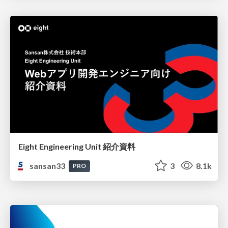
Eight Engineering Unit 紹介資料
sansan33
3
8.1k
PRO