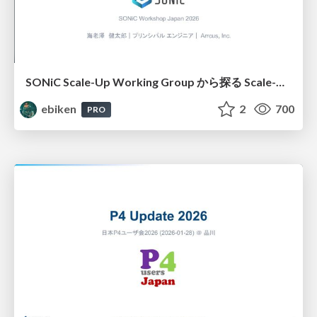
SONiC Scale-Up Working Group から探る Scale-UpやUltraEthernet機能の実装方法
ebiken
2
700
PRO