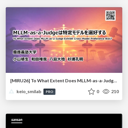
[MIRU26] To What Extent Does MLLM-as-a-Judge Exhibit Cross-Model Preference Bias?
keio_smilab
0
210
PRO