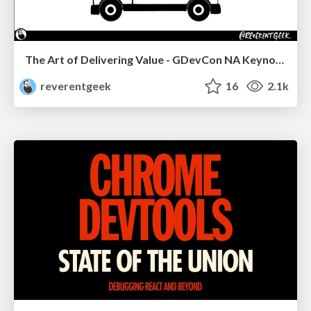
The Art of Delivering Value - GDevCon NA Keynote
reverentgeek
16
2.1k