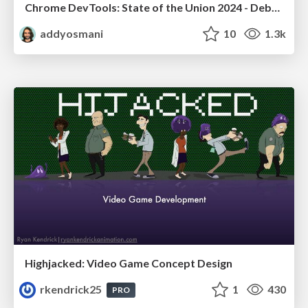
Chrome DevTools: State of the Union 2024 - Debugging React & Beyond
addyosmani
10
1.3k
Highjacked: Video Game Concept Design
rkendrick25
1
430
PRO