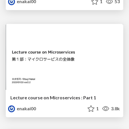
enakai00
1
53
Lecture course on Microservices : Part 1
enakai00
1
3.8k