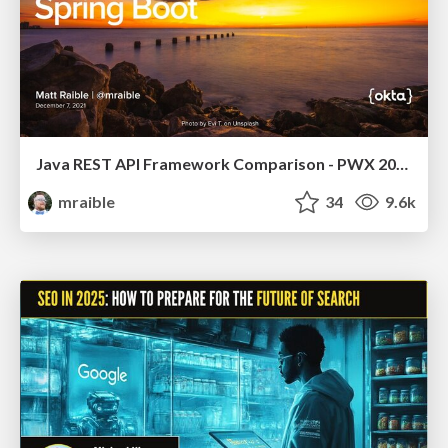
Java REST API Framework Comparison - PWX 2021
mraible
34
9.6k