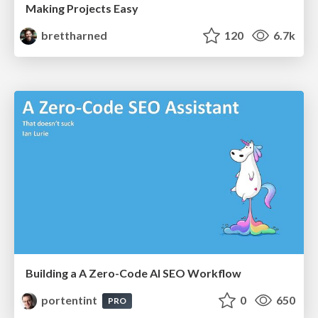
Making Projects Easy
brettharned
120
6.7k
Building a A Zero-Code AI SEO Workflow
portentint
0
650
PRO