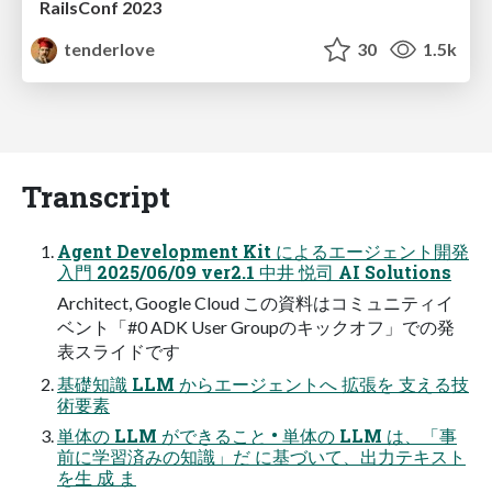
RailsConf 2023
tenderlove
30
1.5k
Transcript
Agent Development Kit によるエージェント開発
入門 2025/06/09 ver2.1 中井 悦司 AI Solutions
Architect, Google Cloud この資料はコミュニティイ
ベント「#0 ADK User Groupのキックオフ」での発
表スライドです
基礎知識 LLM からエージェントへ 拡張を 支える技
術要素
単体の LLM ができること • 単体の LLM は、「事
前に学習済みの知識」だ に基づいて、出力テキスト
を生 成 ま