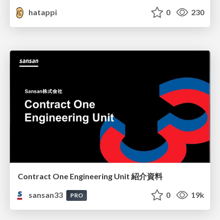
hatappi
0
230
Contract One Engineering Unit 紹介資料
sansan33
0
19k
PRO