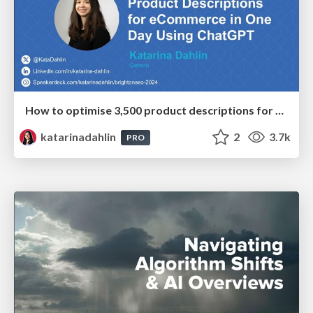
How to optimise 3,500 product descriptions for ecommerce in one day using ChatGPT
katarinadahlin
2
3.7k
PRO