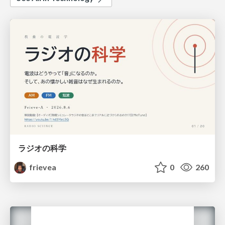
ラジオの科学
frievea
0
260