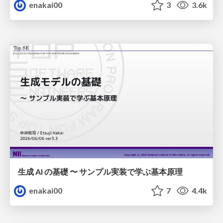
enakai00
3
3.6k
生成 AI の基礎 〜 サンプル実装で学ぶ基本原理
enakai00
7
4.4k