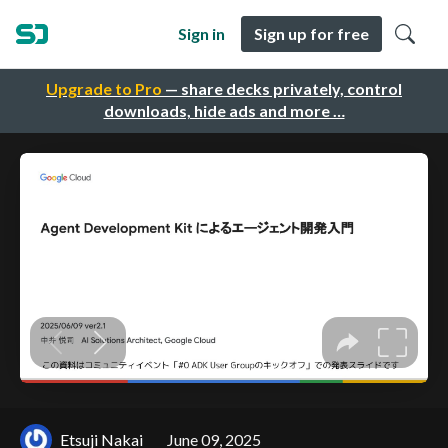
Sign in
Sign up for free
Upgrade to Pro
— share decks privately, control
downloads, hide ads and more …
Etsuji Nakai
June 09, 2025