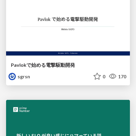
Pavlokで始める電撃駆動開発
sgrsn
0
170