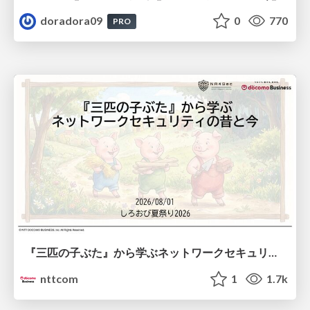
doradora09
0
770
PRO
『三匹の子ぶた』から学ぶネットワークセキュリティの昔と今 / Network Security: Then and Now Through the Lens of The Three Little Pigs
nttcom
1
1.7k