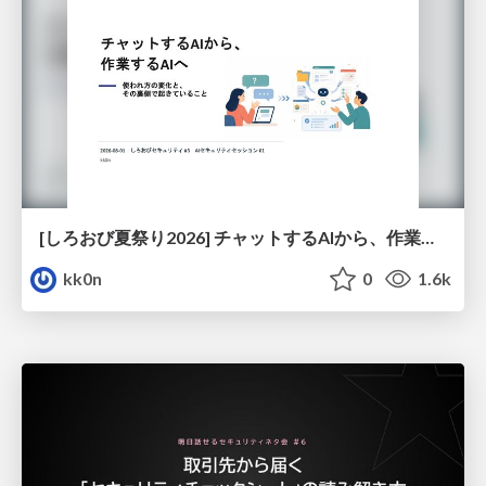
[しろおび夏祭り2026] チャットするAIから、作業するAIへ - 使われ方の変化と、その裏側で起きていること
kk0n
0
1.6k