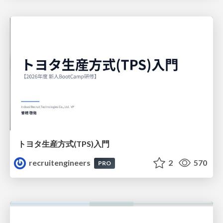
トヨタ⽣産⽅式(TPS)⼊⾨
recruitengineers
2
570
PRO