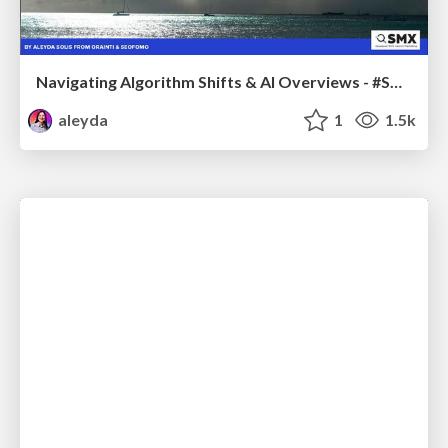
Navigating Algorithm Shifts & AI Overviews - #SMXNext
aleyda
1
1.5k