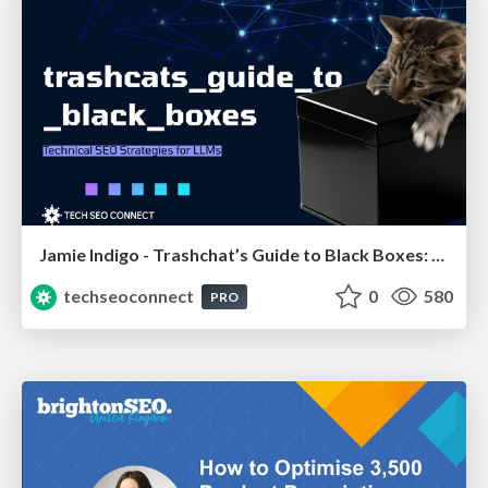
Jamie Indigo - Trashchat’s Guide to Black Boxes: Technical SEO Tactics for LLMs
techseoconnect
0
580
PRO