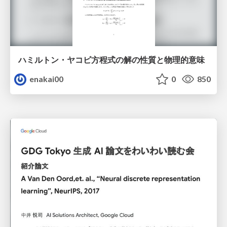
ハミルトン・ヤコビ方程式の解の性質と物理的意味
enakai00
0
850