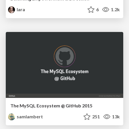
lara
6
1.2k
The MySQL Ecosystem @ GitHub 2015
samlambert
251
13k