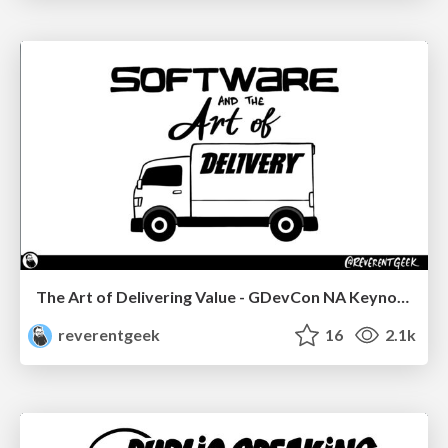
The Art of Delivering Value - GDevCon NA Keynote
reverentgeek
16
2.1k