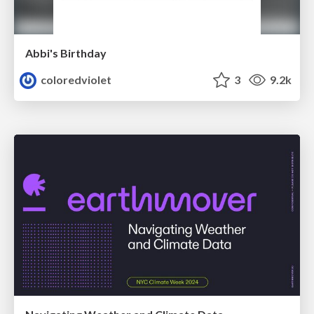
Abbi's Birthday
coloredviolet
3
9.2k