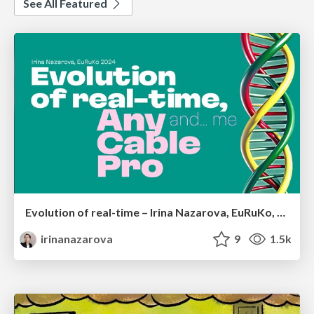
See All Featured
Evolution of real-time – Irina Nazarova, EuRuKo, 2024
irinanazarova
9
1.5k