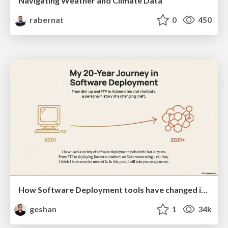
Navigating Weather and Climate Data
rabernat
0
450
How Software Deployment tools have changed in the past 20 years
geshan
1
34k