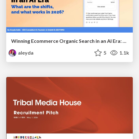
Winning Ecommerce Organic Search in an AI Era: What are the shifts, and what works in 2026?
aleyda
5
1.1k