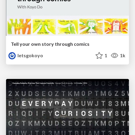
Tell your own story through comics
letsgokoyo
1
1k