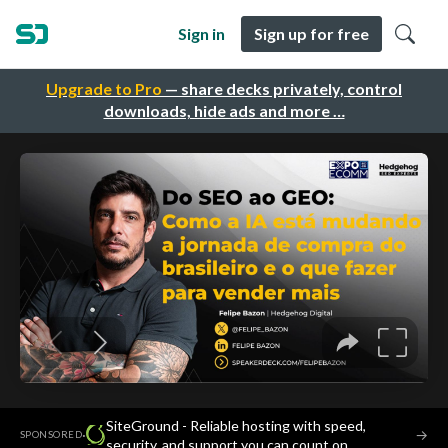
Sign in
Sign up for free
Upgrade to Pro
— share decks privately, control
downloads, hide ads and more …
SiteGround - Reliable hosting with speed,
·
→
SPONSORED
security, and support you can count on.