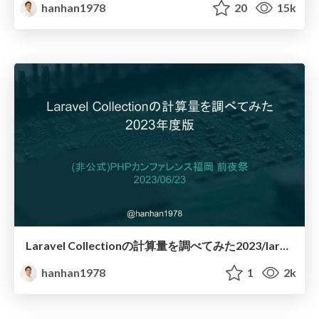
hanhan1978
20
15k
Laravel Collectionの計算量を調べてみた2023/laravel_collection_time_complexity_2023
hanhan1978
1
2k