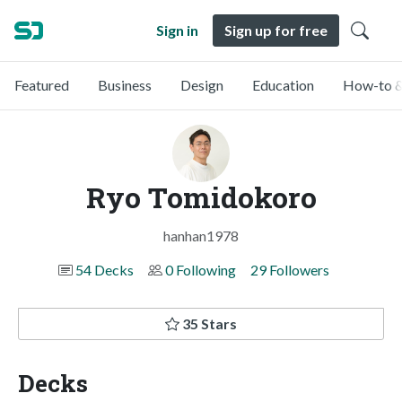
Sign in
Sign up for free
Featured
Business
Design
Education
How-to &
Ryo Tomidokoro
hanhan1978
54 Decks
0 Following
29 Followers
35 Stars
Decks