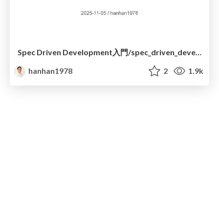
Spec Driven Development入門/spec_driven_development_for_learners
hanhan1978
2
1.9k