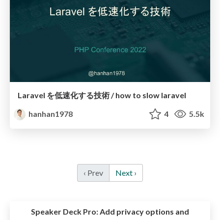
Laravel を低速化する技術 / how to slow laravel
hanhan1978
4
5.5k
‹ Prev
Next ›
Speaker Deck Pro:
Add privacy options and