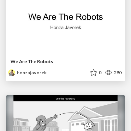
We Are The Robots
honzajavorek
0
290