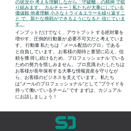
の状況や 考えを理解しながら「守破離」の精神 で取
り組みます。 カルチャー｜私たちが⼤事にしている
価値観 他者理解 ⼩さなトライ＆エラーを繰り返すこ
と で、新たな挑戦ができるようになると 信じていま
す。
インプットだけでなく、アウトプット する絶対量を
増やす、圧倒的⾏動量が 必要不可⽋だと考えていま
す。 ⾏動量 私たちは「メール配信のプロ」である
と⾃負しています。 お客様の期待と要望に応え、信
頼を獲 得し続けるため、プロフェッショナル でいる
ための努⼒を惜しみません。 プロ意識 わたしたちは
お客様が⻑年保有する⼤事な情報資産を守りなが
ら、お客様のビジネスを⽀えています。 私たち
は“メールのプロフェッショナル”として “プライドを
持って働いているチーム” です まずは、カジュアル
にお話しましょう！