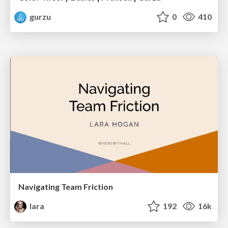
gurzu
0
410
Navigating Team Friction
lara
192
16k