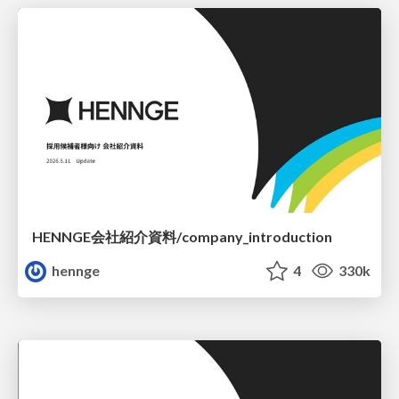
HENNGE会社紹介資料/company_introduction
hennge
4
330k