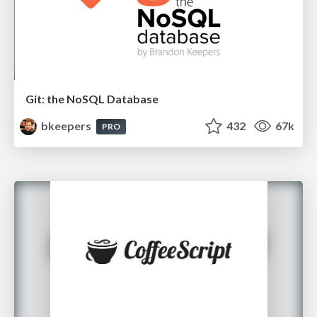
Git: the NoSQL Database
bkeepers
432
67k
PRO