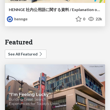
HENNGE 社内公用語に関する資料 / Explanation of Primary language
hennge
0
22k
Featured
See All Featured