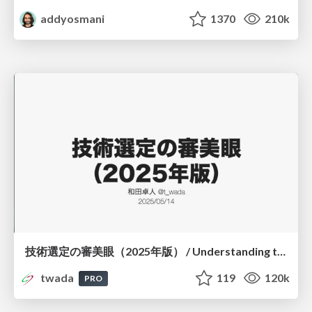
addyosmani
1370
210k
技術選定の審美眼（2025年版） / Understanding the Spiral of Technologies 2025 edition
twada
119
120k
PRO