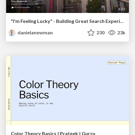
"I'm Feeling Lucky" - Building Great Search Experiences for Today's Users (#IAC19)
danielanewman
230
23k
Color Theory Basics | Prateek | Gurzu