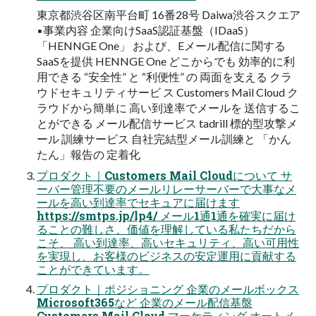
東京都渋谷区南平台町 16番28号 Daiwa渋谷スクエア
▪事業内容 企業向けSaaS認証基盤（IDaaS）
「HENNGE One」 および、Eメール配信に関する
SaaSを提供 HENNGE One どこからでも 効率的に利
用できる “安全性” と “利便性” の 両面を支える クラ
ウドセキュリティサービ ス Customers Mail Cloud ク
ラウドから簡単に 高い到達率でメールを 送信するこ
とができる メール配信サービス tadrill 標的型攻撃メ
ール 訓練サービス 自社完結型メール訓練と 「かん
たん」報告の 定着化
プロダクト｜Customers Mail Cloudについて サ
ーバー管理不要のメールリレーサーバーで⼤事なメ
ールを⾼い到達率でセキュアに届けます
https://smtps.jp/lp4/ メール1通1通を確実に届け
ることの難しさ、価値を理解している私たちだから
こそ、 ⾼い到達率、⾼いセキュリティ、⾼い可⽤性
を実現し、お客様のビジネスの安定運⽤に貢献する
ことができています。
プロダクト｜ポジショニング 企業のメールボックス
Microsoft365など 企業のメール配信基盤
Customers Mail Cloud マーケティング オートメ