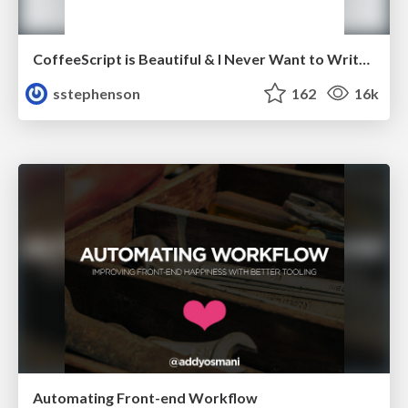
CoffeeScript is Beautiful & I Never Want to Write Plain JavaScript Again
sstephenson
162
16k
Automating Front-end Workflow