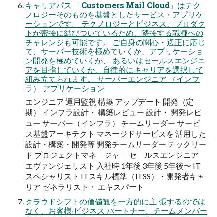
キャリアパス 「Customers Mail Cloud」はテク
ノロジーそのものを基盤としたサービス・アプリケ
ーションです。 テクノロジーとビジネス、プロダク
トが密接に結びついているため、隣接する職種への
チャレンジも可能です。 ご自身の関心・適正に応じ
て、サーバー技術を極めていくか、アプリケーショ
ン開発を極めていくか、 あるいはセールスエンジニ
アを目指していくか、自律的にキャリアを選択して
組み立てられます。 サーバーエンジニア （インフ
ラ） アプリケーション
エンジニア 運用監視 構築 アップデート 開発（定
期） インフラ設計・ 構築レビュー 設計・ 開発レビ
ュー サーバー（インフラ） チームリーダー サービ
ス基盤アーキテクト マネージドサービスを 活用した
設計・構築・開発等 開発チームリーダー テックリー
ド プロジェクトマネージャー セールスエンジニア
エヴァンジェリスト 入社時 1年後 3年後 5年後〜 IT
スペシャリスト ITスキル標準（ITSS）・開発者キャ
リア ゼネラリスト・ エキスパート
クラウドシフトの価値観を⼀⽅的に主 張するのでは
なく、お客様‧ビジネス パートナー、チームメンバー