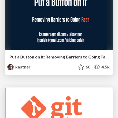
Put a Button on it: Removing Barriers to Going Fast.
kastner
60
4.5k