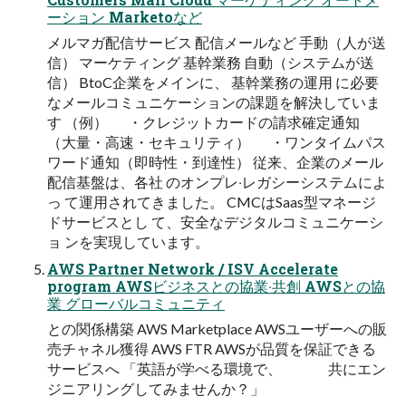
ーション Marketoなど
メルマガ配信サービス 配信メールなど ⼿動（⼈が送
信） マーケティング 基幹業務 ⾃動（システムが送
信） BtoC企業をメインに、 基幹業務の運用 に必要
なメールコミュニケーションの課題を解決していま
す （例） ・クレジットカードの請求確定通知
（大量・高速・セキュリティ） ・ワンタイムパス
ワード通知（即時性・到達性） 従来、企業のメール
配信基盤は、各社 のオンプレ‧レガシーシステムによ
っ て運⽤されてきました。 CMCはSaas型マネージ
ドサービスとし て、安全なデジタルコミュニケーシ
ョ ンを実現しています。
AWS Partner Network / ISV Accelerate
program AWSビジネスとの協業‧共創 AWSとの協
業 グローバルコミュニティ
との関係構築 AWS Marketplace AWSユーザーへの販
売チャネル獲得 AWS FTR AWSが品質を保証できる
サービスへ 「英語が学べる環境で、 共にエン
ジニアリングしてみませんか？」