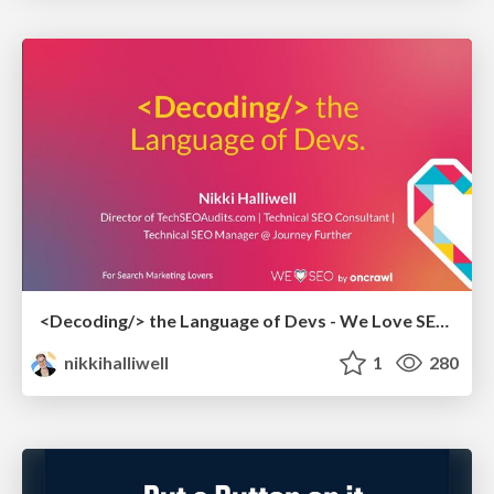
<Decoding/> the Language of Devs - We Love SEO 2024
nikkihalliwell
1
280