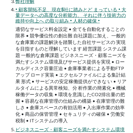
弊社理解
• 顧客開拓不足、現在5社に踏みとど まっている • 大
量データへの高度な分析能力、 それに伴う技術力の
維持や向上へ の取り組み • 人材の確保 •
適切なサービス料金設定 • 全てを自動化することの
限界 • 競争優位性の創出難 自社課題に加え、一般的
な倉庫業の課題解決を踏襲した自社サービスの 実現
を目指すものと理解しています 経営課題 システム課
題 一般的な倉庫課題 ビジネスニーズ・顧客ニーズを
満たすシステム環境及びサービス提供を実現 • ロー
カルディスク容量圧迫 • 倉庫事業者による手動FTP
アップ ロード実装 • エクセルファイルによる集計結
果 形式 • サービスの安定稼働提供ができな い • リア
ルタイムによる異常検知、分 析作業の簡素化 • 機械
稼働データの収集 • 環境を意識したCO2排出量の把
握 • 容易な在庫管理の仕組みの構築 • 在庫管理の難
しさ • 倉庫スペースの有効活用 • 入出庫作業の効率
化 • 商品の保管管理 • セキュリティの確保 • 労働安
税制 • ITシステムの導入
ビジネスニーズ・顧客ニーズを満たすシステム環境