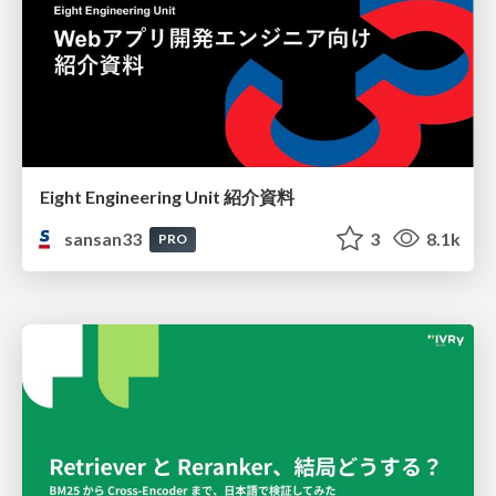
Eight Engineering Unit 紹介資料
sansan33
3
8.1k
PRO