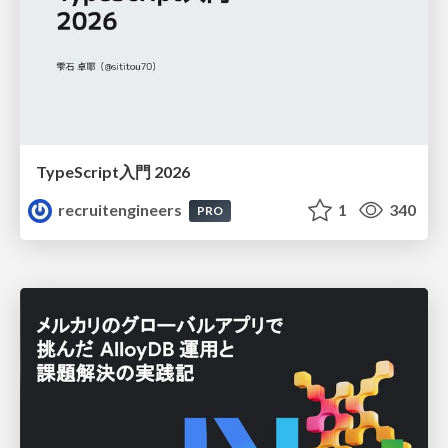
TypeScript入門 2026
recruitengineers
1
340
PRO