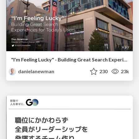
"I'm Feeling Lucky" - Building Great Search Experiences for Today's Users (#IAC19)
danielanewman
230
23k