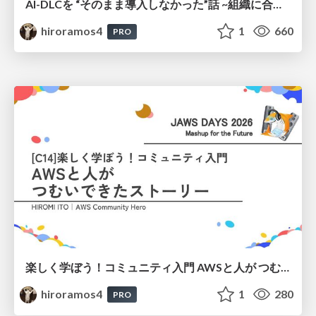
AI-DLCを “そのまま導入しなかった”話 ~組織に合わせてアジャストした 私たちの実践共有~
hiroramos4
1
660
PRO
楽しく学ぼう！コミュニティ入門 AWSと人が つむいできたストーリー
hiroramos4
1
280
PRO