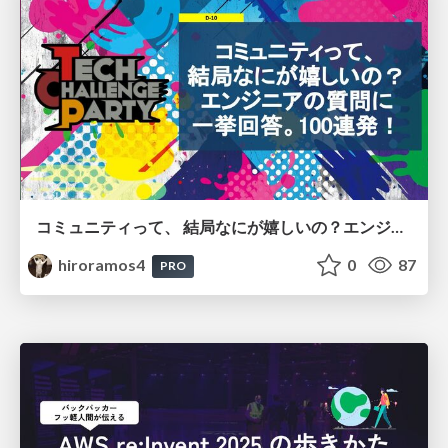
コミュニティって、 結局なにが嬉しいの？エンジニアの質問に 一挙回答。100連発！
hiroramos4
0
87
PRO