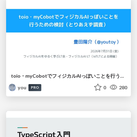
toio・myCobotでフィジカルAIっぽいことを行うための検討（とりあえず調査） / フィジカルAI LT（IoTLTによる開催）
you
0
280
PRO