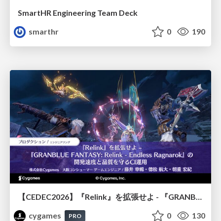
SmartHR Engineering Team Deck
smarthr
0
190
【CEDEC2026】『Relink』を拡張せよ - 『GRANBLUE FANTASY: Relink - Endless Ragnarok』の開発速度と品質を守るCI運用
cygames
0
130
PRO