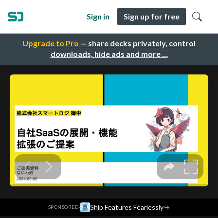
Sign in
Sign up for free
Upgrade to Pro
— share decks privately, control
downloads, hide ads and more …
·
Ship Features Fearlessly
→
SPONSORED