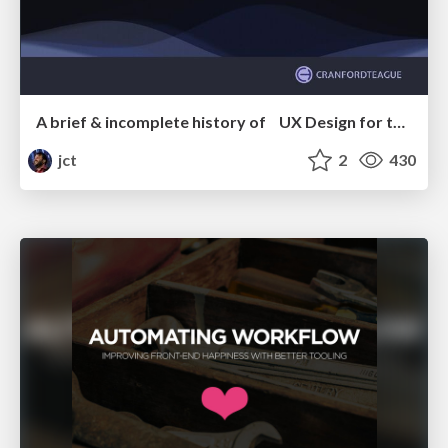
A brief & incomplete history of UX Design for the World Wide Web: 1989–2019
jct
2
430