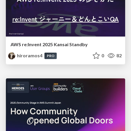
AWS re:Invent 2025 Kansai Standby
hiroramos4
0
82
PRO