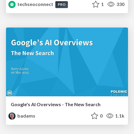
techseoconnect
1
330
PRO
Google's AI Overviews - The New Search
badams
0
1.1k