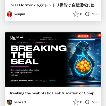
Forza Horizon 6 のテレメトリ機能で 自動運転に使えそうな学習データを集める話
henjin0
0
130
Breaking the Seal: Static Deobfuscation of Compiled V8 JavaScript Bytecode Malware
hshrzd
0
530