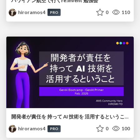
ハワイアン航空で行くre:Invent 勉強会
hiroramos4
0
110
PRO
開発者が責任を 持って AI 技術を 活用するということ
hiroramos4
0
100
PRO