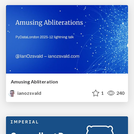
Amusing Abliteration
ianozsvald
1
240