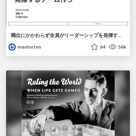
職位にかかわらず全員がリーダーシップを発揮するチーム作り / Building a team where everyone can demonstrate leadership regardless of position
madoxten
64
56k