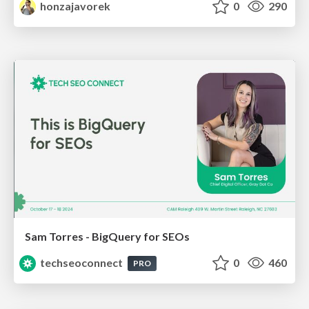
honzajavorek
0
290
Sam Torres - BigQuery for SEOs
techseoconnect
0
460
PRO