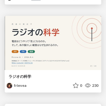
ラジオの科学
frievea
0
230