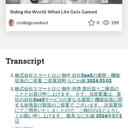
Ruling the World: When Life Gets Gamed
codingconduct
0
290
Transcript
株式会社スマートロジ 御中 自社SaaSの展開・機能
拡張のご提案 ご提案資料 なにわ娘 2024.03.02
株式会社スマートロジ 御中 拝啓 貴社益々ご隆昌の
こととお喜び申し上げます。 さて、当提案書は、貴
社の自社SaaSサービスの更なる展開と機能拡張に関
する改善及び新規のご提案で ございます。 次頁要領
にてご用意いたしましたので、ご検討のほどよろし
くお願い申し上げます。 敬具 なにわ娘 2024年3月2
日