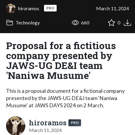
hiroramos
March 11, 2024
PRO
Technology
660
0
Proposal for a fictitious
company presented by
JAWS-UG DE&I team
'Naniwa Musume'
This is a proposal document for a fictional company
presented by the JAWS-UG DE&I team 'Naniwa
Musume' at JAWS DAYS 2024 on 2 March.
hiroramos
PRO
March 11, 2024