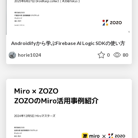
Androidifyから学ぶFirebase AI Logic SDKの使い方
horie1024
0
80