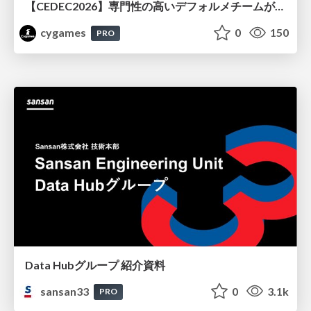
【CEDEC2026】専門性の高いデフォルメチームが挑んだ人材育成戦略 〜Cygames Academiaの企画から実施まで〜
cygames
0
150
PRO
Data Hubグループ 紹介資料
sansan33
0
3.1k
PRO