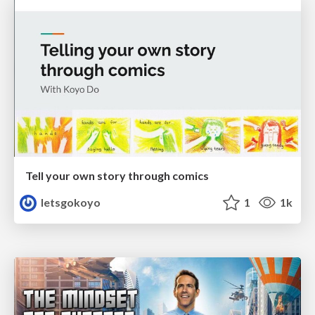
Tell your own story through comics
letsgokoyo
1
1k