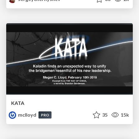
KATA
mclloyd
35
15k
PRO