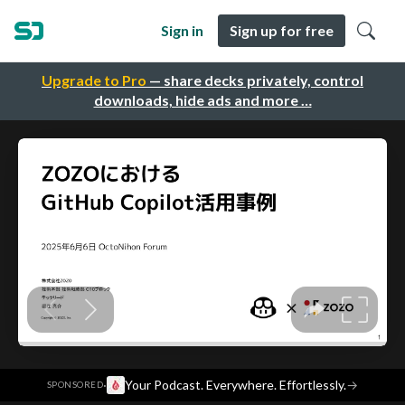
Sign in
Sign up for free
Upgrade to Pro
— share decks privately, control
downloads, hide ads and more …
·
Your Podcast. Everywhere. Effortlessly.
→
SPONSORED