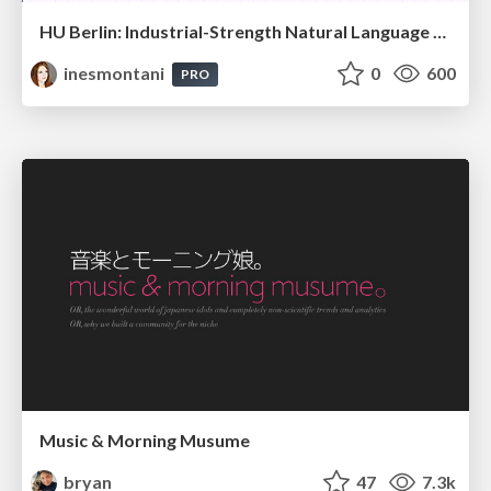
HU Berlin: Industrial-Strength Natural Language Processing with spaCy and Prodigy
inesmontani
0
600
PRO
Music & Morning Musume
bryan
47
7.3k