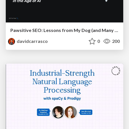
Pawsitive SEO: Lessons from My Dog (and Many Mistakes) on Thriving as a Consultant in the Age of AI
davidcarrasco
0
200