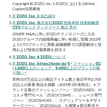
Copyright © ZOZO, Inc. 1 ZOZOにおける GitHub
Copilot活用事例
© ZOZO, Inc. 2 自己紹介
© ZOZO, Inc. 株式会社ZOZO 技術本部 技術戦略部
CTOブロック テックリード 堀江 亮介
2018年 M&Aに伴いZOZOテクノロジーズに入社
ZOZOグループの組織再編に伴い転籍し現職 2022年
よりCTOブロックに異動 組織横断での課題解決と採
用および技術広報業務を担当 3
© ZOZO, Inc. 4 ZOZOについて
© ZOZO, Inc. https://zozo.jp/ 5 • ファッションEC
• 1,600以上のショップ、9,000以上のブランドの取
り扱い •
常時107万点以上の商品アイテム数と毎日平均2,700
点以上の新着 商品を掲載（2025年3月末時点） • ブ
ランド古着のファッションゾーン「ZOZOUSED」や
コスメ専門モール「ZOZOCOSME」、シューズ専門
ゾーン 「ZOZOSHOES」、ラグジュアリー＆デザイ
ナーズゾーン 「ZOZOVILLA」を展開 • 即日配送サ