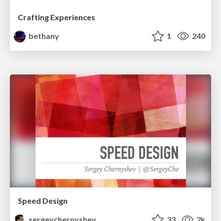
Crafting Experiences
bethany
1
240
Speed Design
sergeychernyshev
33
2k