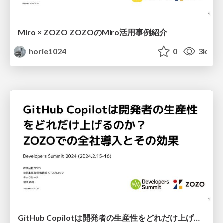
Miro × ZOZO ZOZOのMiro活用事例紹介
horie1024
0
3k
GitHub Copilotは開発者の生産性をどれだけ上げるのか？ZOZOでの全社導入とその効果 / How Much Does GitHub Copilot Improve Developer Productivity? The Company-wide Implementation and Its Effects at ZOZO