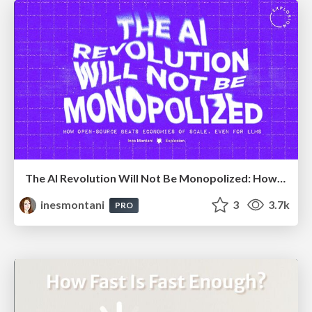
The AI Revolution Will Not Be Monopolized: How open-source beats economies of scale, even for LLMs
inesmontani
3
3.7k
PRO