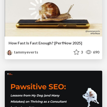
How Fast Is Fast Enough? [PerfNow 2025]
tammyeverts
3
690