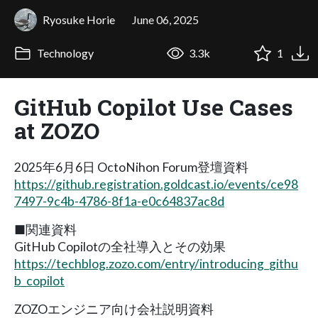
Ryosuke Horie
June 06, 2025
Technology
3.3k
1
GitHub Copilot Use Cases
at ZOZO
2025年6月6日 OctoNihon Forum登壇資料
https://github.registration.goldcast.io/events/ce98
7497-9c4b-4786-8f1a-e0c64837ac8d
■関連資料
GitHub Copilotの全社導入とその効果
https://techblog.zozo.com/entry/introducing_githu
b_copilot
ZOZOエンジニア向け会社説明資料