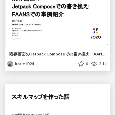
既存画面の Jetpack Composeでの書き換え: FAANSでの事例紹介 / Case study of rewriting existing screens with Jetpack Compose
horie1024
0
2.1k