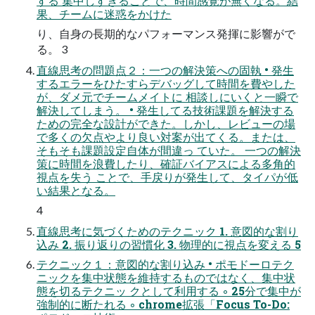
する 集中しすぎることで、時間感覚が無くなる。結
果、チームに迷惑をかけた
り、自身の長期的なパフォーマンス発揮に影響がで
る。 3
直線思考の問題点２：一つの解決策への固執 • 発生
するエラーをひたすらデバッグして時間を費やした
が、ダメ元でチームメイトに 相談しにいくと一瞬で
解決してしまう。 • 発生してる技術課題を解決する
ための完全な設計ができた。しかし、レビューの場
で多くの欠点やより良い対案が出てくる。または、
そもそも課題設定自体が間違っ ていた。 一つの解決
策に時間を浪費したり、確証バイアスによる多角的
視点を失う ことで、手戻りが発生して、タイパが低
い結果となる。
4
直線思考に気づくためのテクニック 1. 意図的な割り
込み 2. 振り返りの習慣化 3. 物理的に視点を変える 5
テクニック１：意図的な割り込み • ポモドーロテク
ニックを集中状態を維持するものではなく、集中状
態を切るテクニッ クとして利用する ◦ 25分で集中が
強制的に断たれる ◦ chrome拡張「Focus To-Do: