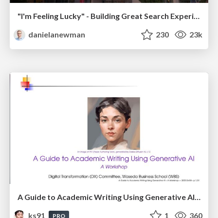
"I'm Feeling Lucky" - Building Great Search Experiences for Today's Users (#IAC19)
danielanewman
230
23k
A Guide to Academic Writing Using Generative AI - A Workshop
ks91
1
360
PRO