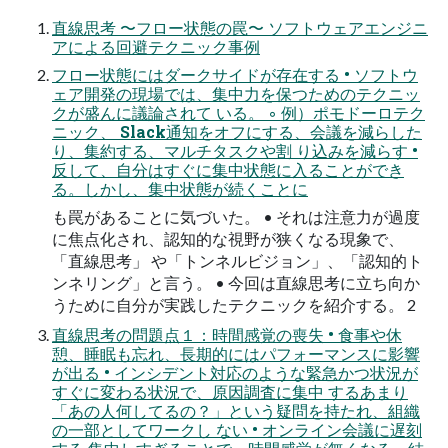
直線思考 〜フロー状態の罠〜 ソフトウェアエンジニ
アによる回避テクニック事例
フロー状態にはダークサイドが存在する • ソフトウ
ェア開発の現場では、集中力を保つためのテクニッ
クが盛んに議論されて いる。 ◦ 例）ポモドーロテク
ニック、 Slack通知をオフにする、会議を減らした
り、集約する、マルチタスクや割 り込みを減らす •
反して、自分はすぐに集中状態に入ることができ
る。しかし、集中状態が続くことに
も罠があることに気づいた。 • それは注意力が過度
に焦点化され、認知的な視野が狭くなる現象で、
「直線思考」 や「トンネルビジョン」、「認知的ト
ンネリング」と言う。 • 今回は直線思考に立ち向か
うために自分が実践したテクニックを紹介する。 2
直線思考の問題点１：時間感覚の喪失 • 食事や休
憩、睡眠も忘れ、長期的にはパフォーマンスに影響
が出る • インシデント対応のような緊急かつ状況が
すぐに変わる状況で、原因調査に集中 するあまり
「あの人何してるの？」という疑問を持たれ、組織
の一部としてワークし ない • オンライン会議に遅刻