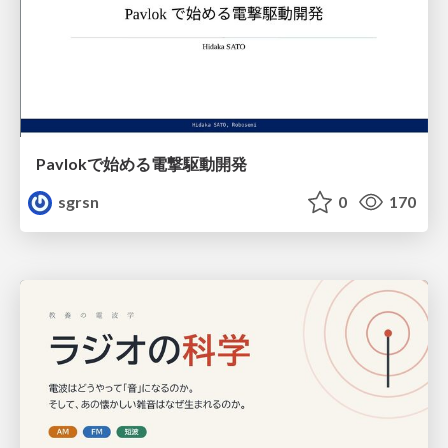
Pavlokで始める電撃駆動開発
sgrsn
0
170