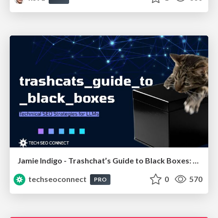
Jamie Indigo - Trashchat’s Guide to Black Boxes: Technical SEO Tactics for LLMs
techseoconnect
0
570
PRO