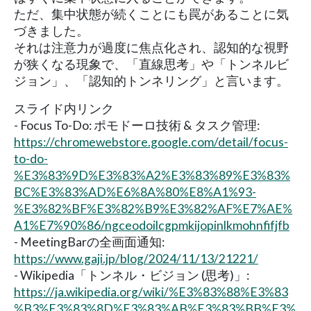
ただ、集中状態が続くことにも罠があることに気
づきました。
それは注意力が過度に焦点化され、認知的な視野
が狭くなる現象で、「直線思考」や「トンネルビ
ジョン」、「認知的トンネリング」と言います。
スライド内リンク
- Focus To-Do: ポモドーロ技術 & タスク管理:
https://chromewebstore.google.com/detail/focus-
to-do-
%E3%83%9D%E3%83%A2%E3%83%89%E3%83%
BC%E3%83%AD%E6%8A%80%E8%A1%93-
%E3%82%BF%E3%82%B9%E3%82%AF%E7%AE%
A1%E7%90%86/ngceodoilcgpmkijopinlkmohnfifjfb
- MeetingBarの全画面通知:
https://www.gaji.jp/blog/2024/11/13/21221/
- Wikipedia「トンネル・ビジョン (思考)」:
https://ja.wikipedia.org/wiki/%E3%83%88%E3%83
%B3%E3%83%8D%E3%83%AB%E3%83%BB%E3%