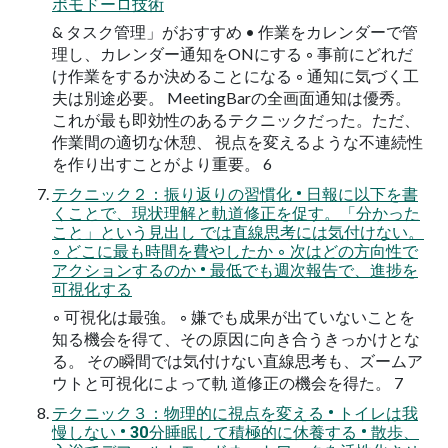
ポモドーロ技術
& タスク管理」がおすすめ • 作業をカレンダーで管
理し、カレンダー通知をONにする ◦ 事前にどれだ
け作業をするか決めることになる ◦ 通知に気づく工
夫は別途必要。 MeetingBarの全画面通知は優秀。
これが最も即効性のあるテクニックだった。ただ、
作業間の適切な休憩、 視点を変えるような不連続性
を作り出すことがより重要。 6
テクニック２：振り返りの習慣化 • 日報に以下を書
くことで、現状理解と軌道修正を促す。「分かった
こと」という見出し では直線思考には気付けない。
◦ どこに最も時間を費やしたか ◦ 次はどの方向性で
アクションするのか • 最低でも週次報告で、進捗を
可視化する
◦ 可視化は最強。 ◦ 嫌でも成果が出ていないことを
知る機会を得て、その原因に向き合うきっかけとな
る。 その瞬間では気付けない直線思考も、ズームア
ウトと可視化によって軌 道修正の機会を得た。 7
テクニック３：物理的に視点を変える • トイレは我
慢しない • 30分睡眠して積極的に休養する • 散歩、