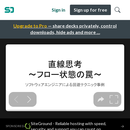
Sign in
Sign up for free
Upgrade to Pro
— share decks privately, control
downloads, hide ads and more …
SiteGround - Reliable hosting with speed,
·
→
SPONSORED
security, and support you can count on.