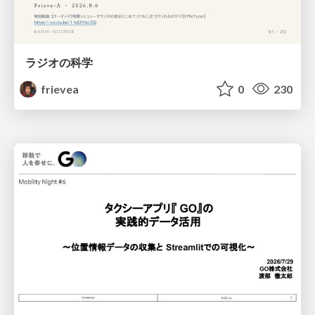
ラジオの科学
frievea
0
230