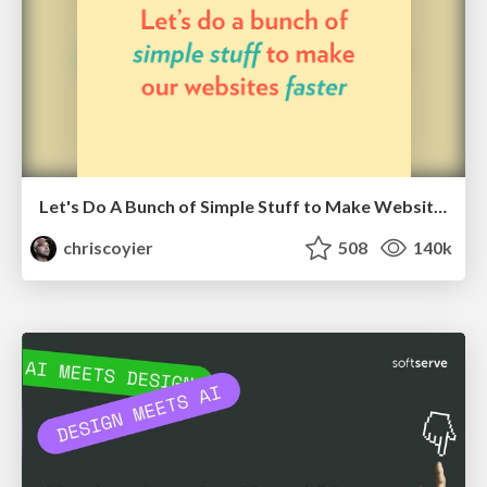
Let's Do A Bunch of Simple Stuff to Make Websites Faster
chriscoyier
508
140k