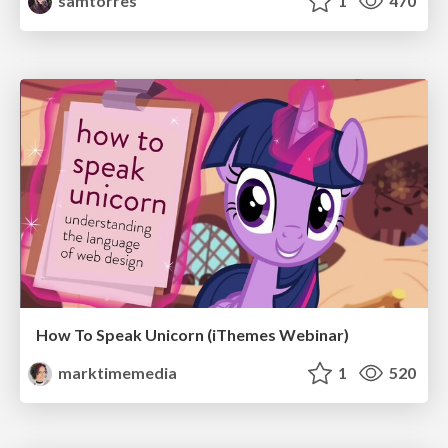
samtorres
1
470
How To Speak Unicorn (iThemes Webinar)
marktimemedia
1
520