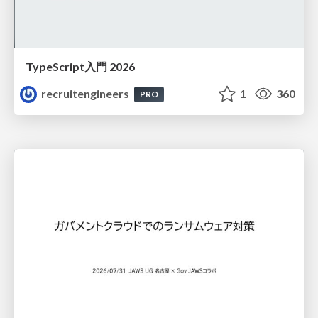
TypeScript入門 2026
recruitengineers
1
360
PRO