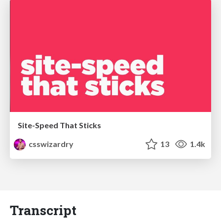
Site-Speed That Sticks
csswizardry
13
1.4k
Transcript