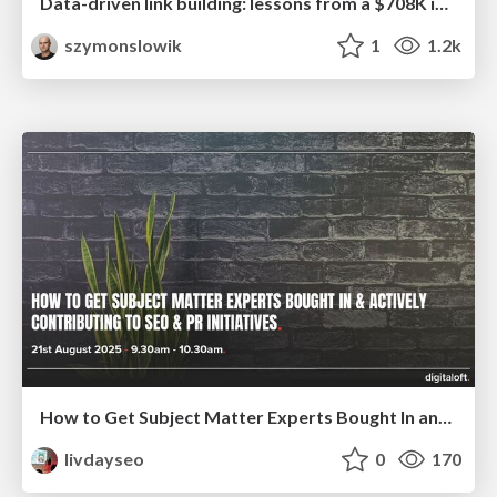
Data-driven link building: lessons from a $708K investment (BrightonSEO talk)
szymonslowik
1
1.2k
How to Get Subject Matter Experts Bought In and Actively Contributing to SEO & PR Initiatives.
livdayseo
0
170