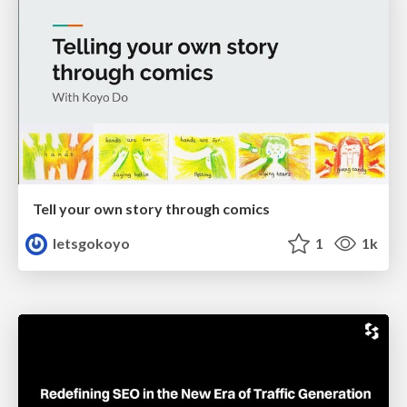
Tell your own story through comics
letsgokoyo
1
1k