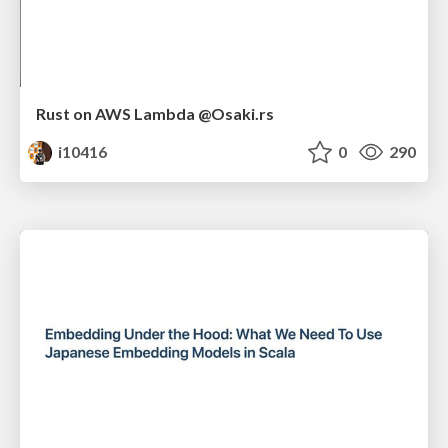
Rust on AWS Lambda @Osaki.rs
i10416
0
290