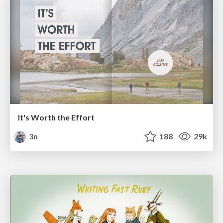
It's Worth the Effort
3n
188
29k