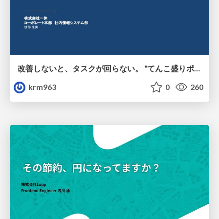
改善しないと、タスクが回らない。 “てんこ盛りポジション” を引き継いだ情シスの、入社3ヶ月の業務改善録
krm963
0
260