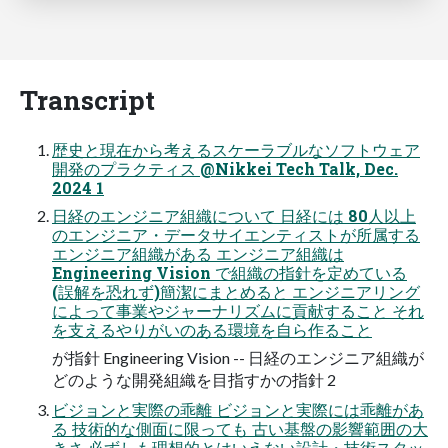
Transcript
歴史と現在から考えるスケーラブルなソフトウェア
開発のプラクティス @Nikkei Tech Talk, Dec.
2024 1
日経のエンジニア組織について 日経には 80人以上
のエンジニア・データサイエンティストが所属する
エンジニア組織がある エンジニア組織は
Engineering Vision で組織の指針を定めている
(誤解を恐れず)簡潔にまとめると エンジニアリング
によって事業やジャーナリズムに貢献すること それ
を支えるやりがいのある環境を自ら作ること
が指針 Engineering Vision -- 日経のエンジニア組織が
どのような開発組織を目指すかの指針 2
ビジョンと実際の乖離 ビジョンと実際には乖離があ
る 技術的な側面に限っても 古い基盤の影響範囲の大
きさ 必ずしも理想的とはいえない設計・技術スタッ