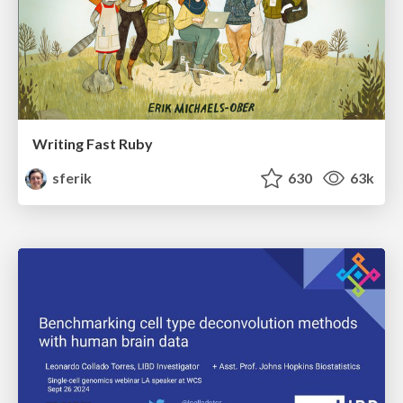
Writing Fast Ruby
sferik
630
63k