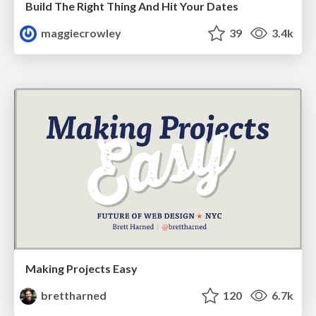
Build The Right Thing And Hit Your Dates
maggiecrowley
39
3.4k
Making Projects Easy
brettharned
120
6.7k