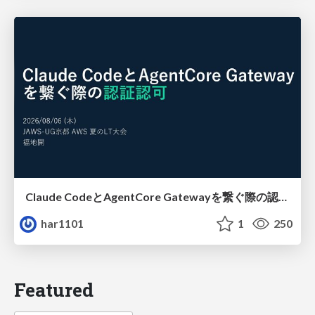
Claude CodeとAgentCore Gatewayを繋ぐ際の認証認可 / Authentication and authorization when connecting Claude Code with AgentCore Gateway
har1101
1
250
Featured