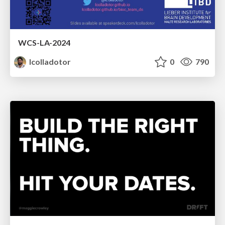
WCS-LA-2024
lcolladotor
0
790