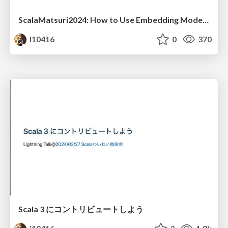
ScalaMatsuri2024: How to Use Embedding Models from Scala
i10416
0
370
Scala 3 にコントリビュートしよう