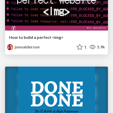
How to build a perfect <img>
jonoalderson
1
5.9k