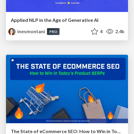
Applied NLP in the Age of Generative AI
inesmontani
4
2.4k
PRO
The State of eCommerce SEO: How to Win in Today's Products SERPs - #SEOweek