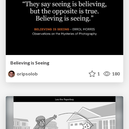
Believing is Seeing
oripsolob
1
180