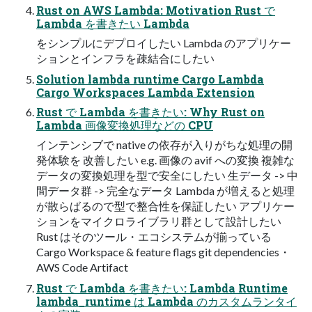
Rust on AWS Lambda: Motivation Rust で
Lambda を書きたい Lambda
をシンプルにデプロイしたい Lambda のアプリケー
ションとインフラを疎結合にしたい
Solution lambda runtime Cargo Lambda
Cargo Workspaces Lambda Extension
Rust で Lambda を書きたい: Why Rust on
Lambda 画像変換処理などの CPU
インテンシブで native の依存が入りがちな処理の開
発体験を 改善したい e.g. 画像の avif への変換 複雑な
データの変換処理を型で安全にしたい 生データ -> 中
間データ群 -> 完全なデータ Lambda が増えると処理
が散らばるので型で整合性を保証したい アプリケー
ションをマイクロライブラリ群として設計したい
Rust はそのツール・エコシステムが揃っている
Cargo Workspace & feature flags git dependencies・
AWS Code Artifact
Rust で Lambda を書きたい: Lambda Runtime
lambda_runtime は Lambda のカスタムランタイ