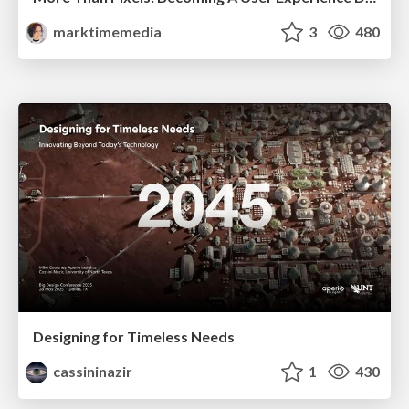
marktimemedia
3
480
Designing for Timeless Needs
cassininazir
1
430