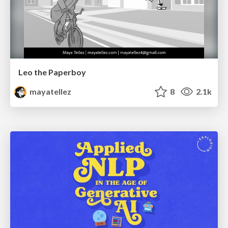
Leo the Paperboy
mayatellez
8
2.1k