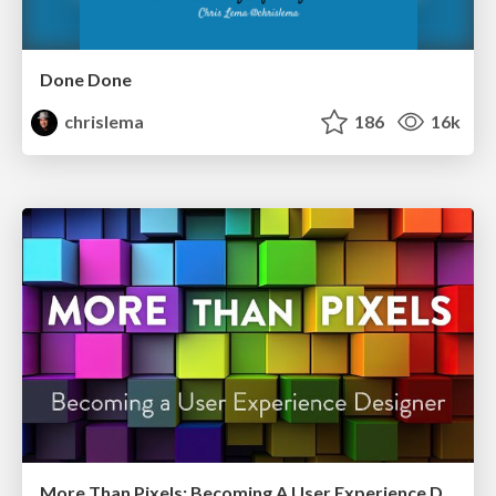
Done Done
chrislema
186
16k
More Than Pixels: Becoming A User Experience Designer