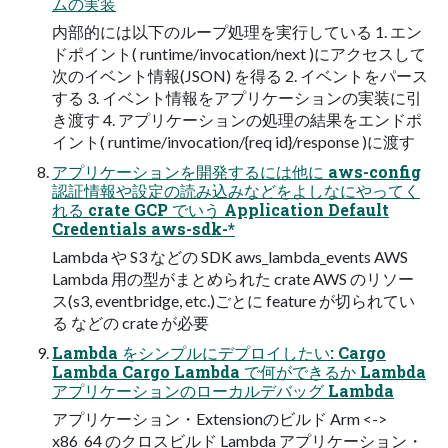
ムの実装
内部的には以下のループ処理を実行している 1. エン
ドポイント( runtime/invocation/next )にアクセスして
次のイベント情報(JSON) を得る 2. イベントをパース
する 3. イベント情報をアプリケーションの実装に引
き渡す 4. アプリケーションの処理の結果をエンドポ
イント( runtime/invocation/{req id}/response )に渡す
アプリケーションを開発するには他に aws-config
認証情報や設定の読み込みなどをよしなにやってく
れる crate GCP でいう Application Default
Credentials aws-sdk-*
Lambda や S3 などの SDK aws_lambda_events AWS
Lambda 用の型がまとめられた crate AWS のリソー
ス(s3, eventbridge, etc.)ごとに feature が切られてい
る などの crate が必要
Lambda をシンプルにデプロイしたい: Cargo
Lambda Cargo Lambda で何ができるか Lambda
アプリケーションのローカルデバッグ Lambda
アプリケーション・Extensionのビルド Arm <->
x86_64 のクロスビルド Lambda アプリケーション・