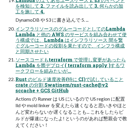
Lambda のよくあるユースケース 1. s3 のイベント
を検知して 2. ファイルを読み出して 3. 何らかの加
工を施して 4.
DynamoDB や S3 に書き込んで 5. ...
インフラリソースのグルーコードとしてのLambda
Lambda と他の AWS のサービスを組み合わせて使
う構成では、Lambda はインフラリソース 間を繋
ぐグルーコードの役割を果たすので、インフラ構成
と同期させたい
ソースコードもterraform で管理し変更があったら
Lambda を際デプロイ( terraform apply )するワ
ークフローを組みたいが...
Rust のビルド速度改善(特に CI)で試していること
crate の分割 Swatinem/rust-cache@v2
sccache + GCS GitHub
Actions の Runner は US にいるので US region に配置
lld や mold linker を変えたら速くなると思いきやほと
んど変わらないか遅くなることも... これをしたらビ
ルドが爆速になったよ! というのがあれば懇親会で教
えてください！