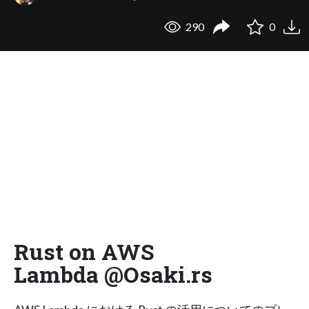
290
0
Rust on AWS
Lambda @Osaki.rs