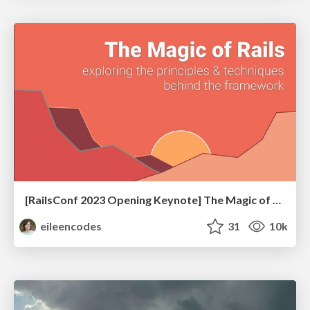
[RailsConf 2023 Opening Keynote] The Magic of Rails
eileencodes
31
10k