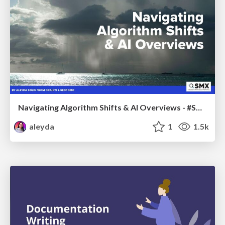
Navigating Algorithm Shifts & AI Overviews - #SMXNext
aleyda
1
1.5k