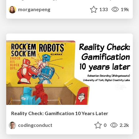
morganepeng
133
19k
Reality Check: Gamification 10 Years Later
codingconduct
0
2.2k