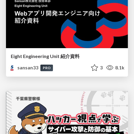
Eight Engineering Unit 紹介資料
sansan33
3
8.1k
PRO