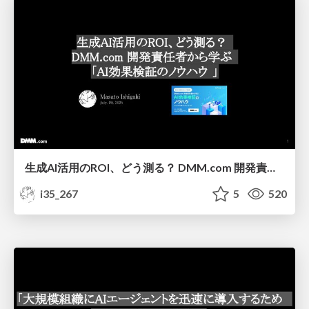
生成AI活用のROI、どう測る？ DMM.com 開発責任者から学ぶ「AI効果検証のノウハウ」 / ROI of AI
i35_267
5
520