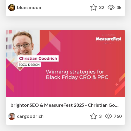
bluesmoon
32
3k
brightonSEO & MeasureFest 2025 - Christian Goodrich - Winning strategies for Black Friday CRO & PPC
cargoodrich
3
760