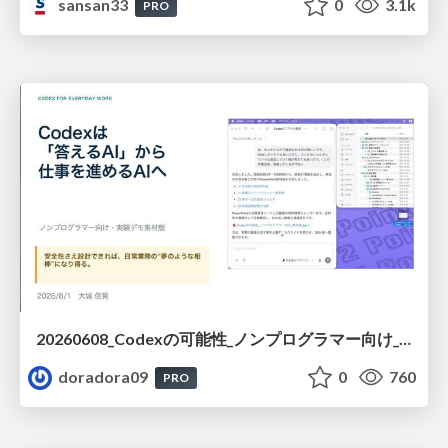
sansan33
0
3.1k
PRO
20260608_Codexの可能性_ノンプログラマー向け_大城追記
doradora09
0
760
PRO