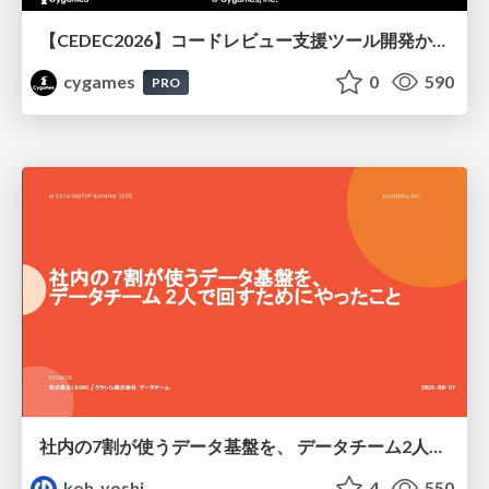
【CEDEC2026】コードレビュー支援ツール開発から学ぶ：LLMを用いた業務システムの実践的な運用設計と誤出力対策
cygames
0
590
PRO
社内の7割が使うデータ基盤を、 データチーム2人で回すためにやったこと
koh_yoshi
4
550