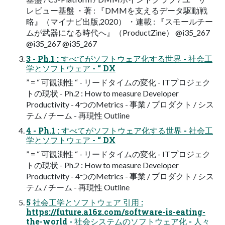
レビュー基盤 ・著 : 『DMMを支えるデータ駆動戦
略』（マイナビ出版,2020） ・連載 : 『スモールチー
ムが武器になる時代へ』（ProductZine） @i35_267
@i35_267 @i35_267
3 - Ph.1 : すべてがソフトウェア化する世界 - 社会工
学とソフトウェア - “ DX
” = “ 可観測性 “ - リードタイムの変化 - ITプロジェク
トの現状 - Ph.2 : How to measure Developer
Productivity - 4つのMetrics - 事業 / プロダクト / シス
テム / チーム - 再現性 Outline
4 - Ph.1 : すべてがソフトウェア化する世界 - 社会工
学とソフトウェア - “ DX
” = “ 可観測性 “ - リードタイムの変化 - ITプロジェク
トの現状 - Ph.2 : How to measure Developer
Productivity - 4つのMetrics - 事業 / プロダクト / シス
テム / チーム - 再現性 Outline
5 社会工学とソフトウェア 引用 :
https://future.a16z.com/software-is-eating-
the-world - 社会システムのソフトウェア化 - 人々