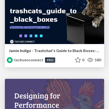
Jamie Indigo - Trashchat’s Guide to Black Boxes: Technical SEO Tactics for LLMs
techseoconnect
0
580
PRO