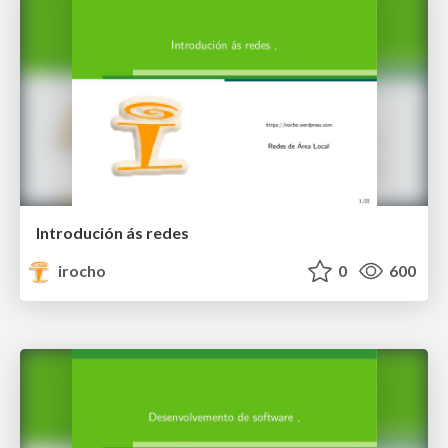
Introdución ás redes
irocho
0
600