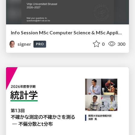
Info Session MSc Computer Science & MSc Applied Informatics
signer
0
300
PRO