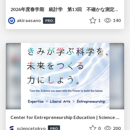
2026年度春学期 統計学 第13回 不確かな測定の不確かさを測る ― 不偏分散とt分布 (2026. 6. 25)
akiraasano
1
140
PRO
Center for Entrepreneurship Education | Science Tokyo (Institute of Science Tokyo)
sciencetokyo
0
200
PRO