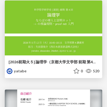
[2026前期火５] 論理学（京都大学文学部 前期 第4回）「 ならば（→）の導入と証明ネット」
yatabe
0
520