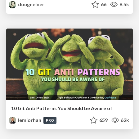
dougneiner
66
8.5k
10 Git Anti Patterns You Should be Aware of
lemiorhan
659
62k
PRO