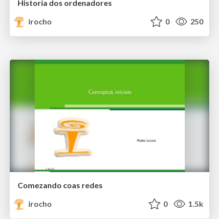
Historia dos ordenadores
irocho
0
250
Comezando coas redes
irocho
0
1.5k