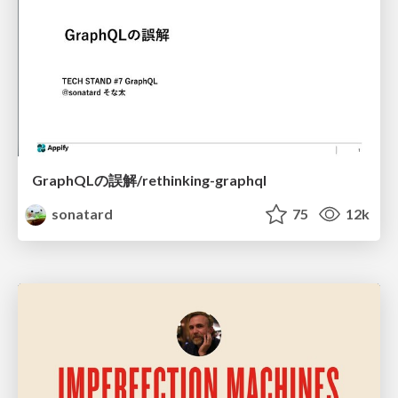
GraphQLの誤解/rethinking-graphql
sonatard
75
12k