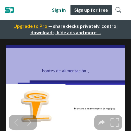
Sign in
Sign up for free
Upgrade to Pro
— share decks privately, control
downloads, hide ads and more …