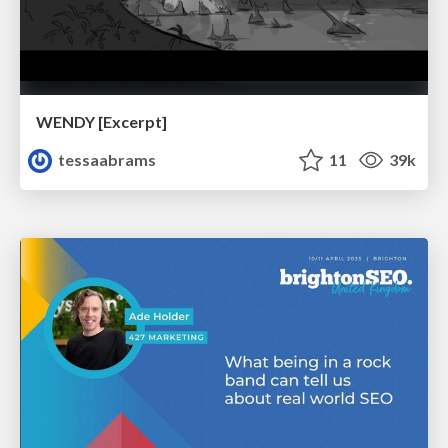
WENDY [Excerpt]
tessaabrams
11
39k