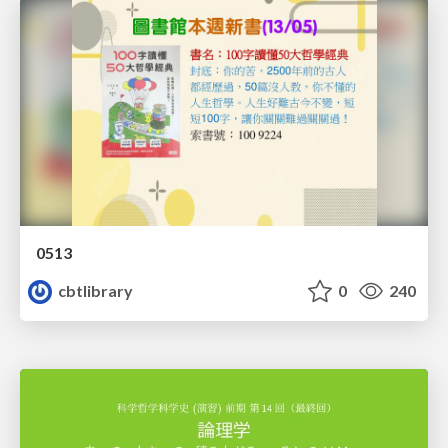
0513
cbtlibrary
0
240