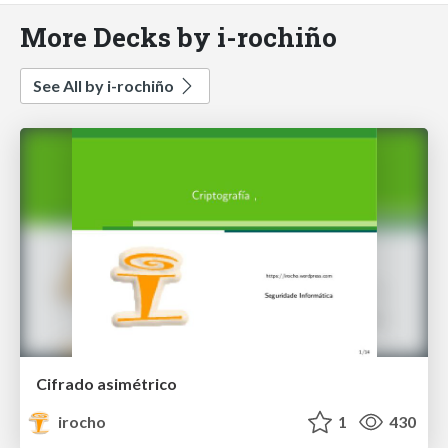
More Decks by i-rochiño
See All by i-rochiño
Cifrado asimétrico
irocho
1
430