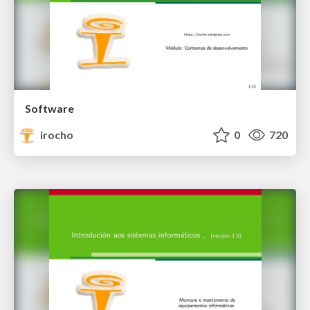
Software
irocho
0
720