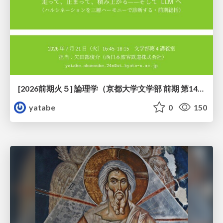
[2026前期火５] 論理学（京都大学文学部 前期 第14回）「計算は、証明ではない——ハルシネーションを三層ハーモニーで診る」
yatabe
0
150