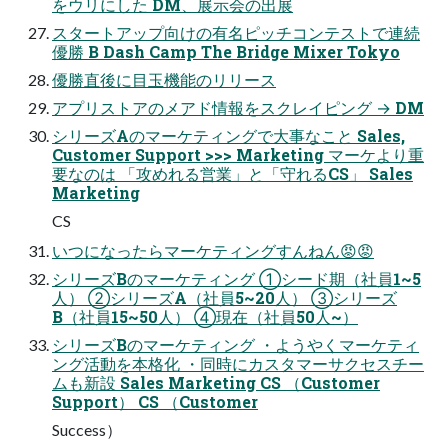
をウリにした DM、展示会の出展
スタートアップ向けの有名ピッチコンテストで連続
優勝 B Dash Camp The Bridge Mixer Tokyo
優勝直後に目玉機能のリリース
アプリストアのメアド情報をスクレイピング → DM
シリーズAのマーケティングで大事なこと Sales,
Customer Support >>> Marketing マーケより重
要なのは 「攻めれる営業」と「守れるCS」 Sales
Marketing
CS
いつになったらマーケティングすんねん😡😡
シリーズBのマーケティング ①シード期（社員1~5
人） ②シリーズA（社員5~20人） ③シリーズ
B（社員15~50人） ④現在（社員50人~）
シリーズBのマーケティング ・ようやくマーケティ
ング活動を本格化 ・同時にカスタマーサクセスチー
ムも新設 Sales Marketing CS （Customer
Support） CS （Customer
Success）