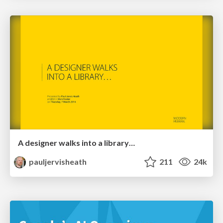
A designer walks into a library…
pauljervisheath
211
24k