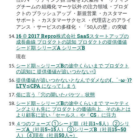
グチームの 組織化 マーケ以外 の注力領域 ・プロダ
クトの ブラッシュアップ ・新規営業 ・カスタマー
サポート ・カスタマーサクセス ・代理店とのアライ
アンス ・サービスの多様化 ・「50人の壁」の突破
16 © 2017 Repro株式会社 SaaSスタートアップの
成長曲線 プロダクトの認知 プロダクトの提供価値
シード期 シリーズA シリーズB
現在
シード期～シリーズBの途中くらいまで プロダクト
の認知に 提供価値が追いつかない💨
提供価値が追いつかないとなんでダメなの(。´･ω･)?
LTV≦CPA になってしまう
俗に言う「穴の開いたバケツ」状態
シード期～シリーズBの途中くらいまで マーケティ
ングよりも先に プロダクトの価値向上、そのあとは
より顧客に近い「セールス」や「CS」に注力
４つのフェーズ ①シード期（社員1~5人） ②シリ
ーズA（社員5~15人） ③シリーズB（社員15~50
人） ④現在（社員50人~）