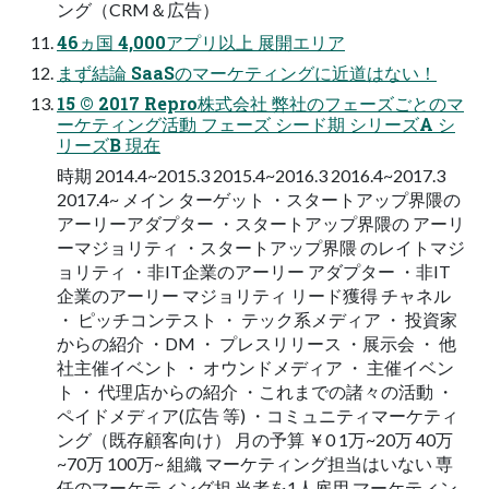
ング（CRM＆広告）
46ヵ国 4,000アプリ以上 展開エリア
まず結論 SaaSのマーケティングに近道はない！
15 © 2017 Repro株式会社 弊社のフェーズごとのマ
ーケティング活動 フェーズ シード期 シリーズA シ
リーズB 現在
時期 2014.4~2015.3 2015.4~2016.3 2016.4~2017.3
2017.4~ メイン ターゲット ・スタートアップ界隈の
アーリーアダプター ・スタートアップ界隈の アーリ
ーマジョリティ ・スタートアップ界隈 のレイトマジ
ョリティ ・非IT企業のアーリー アダプター ・非IT
企業のアーリー マジョリティ リード獲得 チャネル
・ ピッチコンテスト ・ テック系メディア ・ 投資家
からの紹介 ・DM ・ プレスリリース ・展示会 ・ 他
社主催イベント ・ オウンドメディア ・ 主催イベン
ト ・ 代理店からの紹介 ・これまでの諸々の活動 ・
ペイドメディア(広告 等) ・コミュニティマーケティ
ング（既存顧客向け） 月の予算 ￥0 1万~20万 40万
~70万 100万~ 組織 マーケティング担当はいない 専
任のマーケティング担 当者を1人雇用 マーケティン