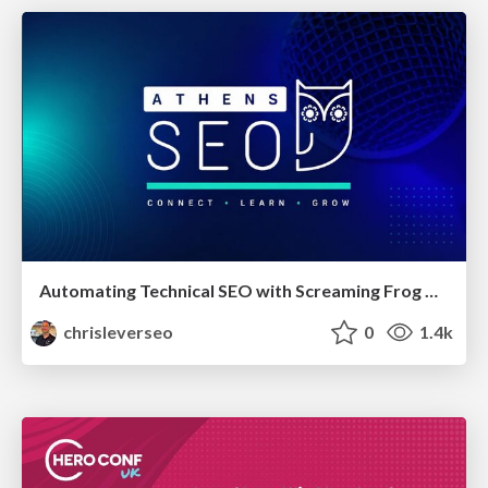
Automating Technical SEO with Screaming Frog CLI and n8n
chrisleverseo
0
1.4k