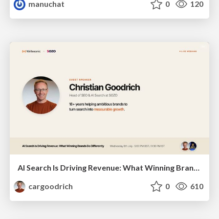
manuchat
0
120
AI Search Is Driving Revenue: What Winning Brands Do Differently | Christian Goodrich (SOZO), Samanyou Garg (Writesonic)
cargoodrich
0
610