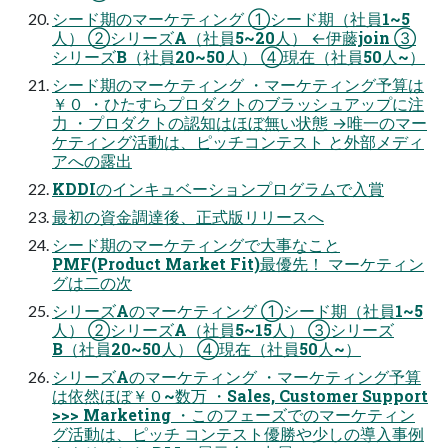
シード期のマーケティング ①シード期（社員1~5
人） ②シリーズA（社員5~20人） ←伊藤join ③
シリーズB（社員20~50人） ④現在（社員50人~）
シード期のマーケティング ・マーケティング予算は
￥０ ・ひたすらプロダクトのブラッシュアップに注
力 ・プロダクトの認知はほぼ無い状態 →唯一のマー
ケティング活動は、ピッチコンテスト と外部メディ
アへの露出
KDDIのインキュベーションプログラムで入賞
最初の資金調達後、正式版リリースへ
シード期のマーケティングで大事なこと
PMF(Product Market Fit)最優先！ マーケティン
グは二の次
シリーズAのマーケティング ①シード期（社員1~5
人） ②シリーズA（社員5~15人） ③シリーズ
B（社員20~50人） ④現在（社員50人~）
シリーズAのマーケティング ・マーケティング予算
は依然ほぼ￥０~数万 ・Sales, Customer Support
>>> Marketing ・このフェーズでのマーケティン
グ活動は、ピッチ コンテスト優勝や少しの導入事例