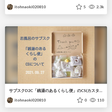
itohnaoki020810
5
2.3k
サブスクD2C「銭湯のあるくらし便」のCS(カスタマーサポート/サクセス)活動について
itohnaoki020810
0
110