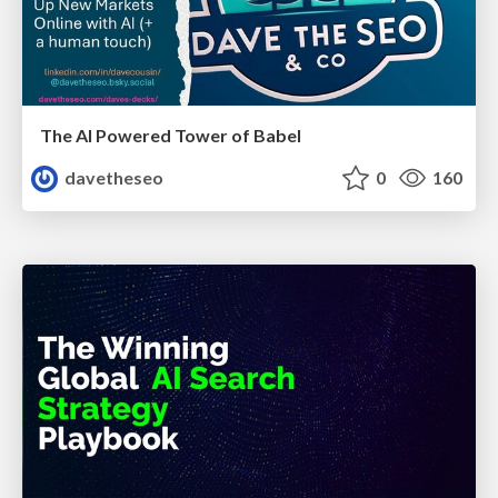
The AI Powered Tower of Babel
davetheseo
0
160