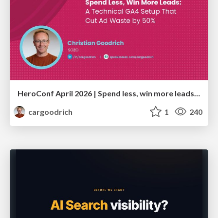
HeroConf April 2026 | Spend less, win more leads: A technical GA4 setup that cut ad waste by 50% (Christian Goodrich)
cargoodrich
1
240