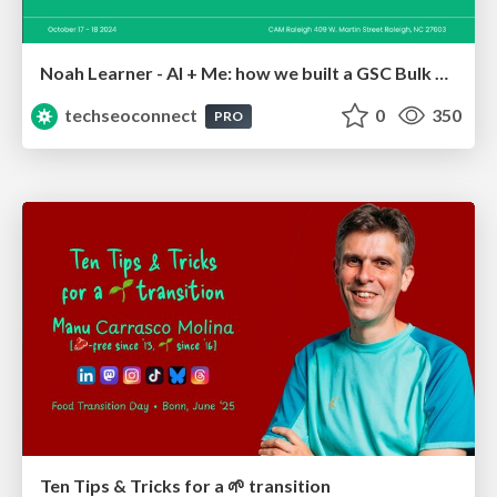
Noah Learner - AI + Me: how we built a GSC Bulk Export data pipeline
techseoconnect
0
350
PRO
Ten Tips & Tricks for a 🌱 transition