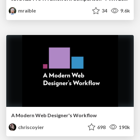
mraible
34
9.6k
A Modern Web Designer's Workflow
chriscoyier
698
190k