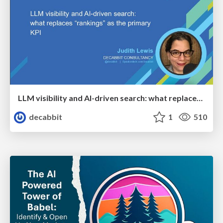
LLM visibility and AI-driven search: what replaces “rankings” as the primary KPI - BrightonSEO April 2026
decabbit
1
510