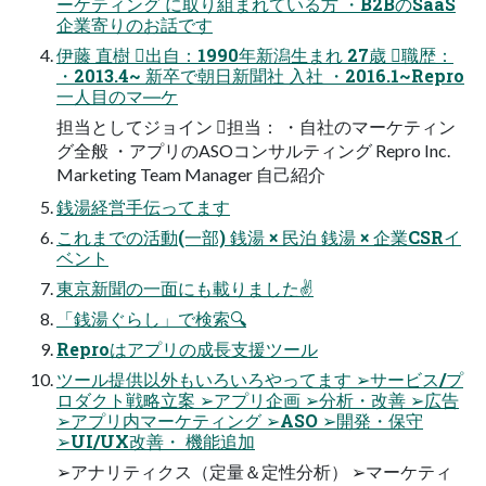
ーケティング に取り組まれている方 ・B2BのSaaS
企業寄りのお話です
伊藤 直樹 出自：1990年新潟生まれ 27歳 職歴：
・2013.4~ 新卒で朝日新聞社 入社 ・2016.1~Repro
一人目のマ―ケ
担当としてジョイン 担当： ・自社のマーケティン
グ全般 ・アプリのASOコンサルティング Repro Inc.
Marketing Team Manager 自己紹介
銭湯経営手伝ってます
これまでの活動(一部) 銭湯 × 民泊 銭湯 × 企業CSRイ
ベント
東京新聞の一面にも載りました✌
「銭湯ぐらし」で検索🔍
Reproはアプリの成長支援ツール
ツール提供以外もいろいろやってます ➢サービス/プ
ロダクト戦略立案 ➢アプリ企画 ➢分析・改善 ➢広告
➢アプリ内マーケティング ➢ASO ➢開発・保守
➢UI/UX改善・ 機能追加
➢アナリティクス（定量＆定性分析） ➢マーケティ