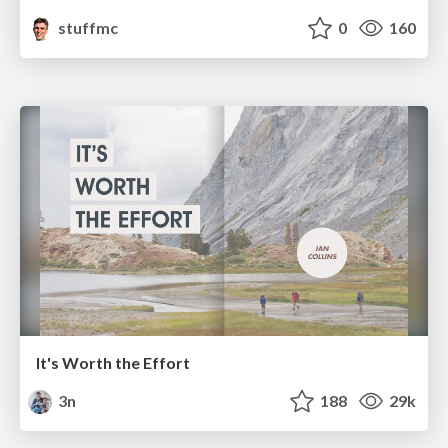
stuffmc
0
160
It's Worth the Effort
3n
188
29k