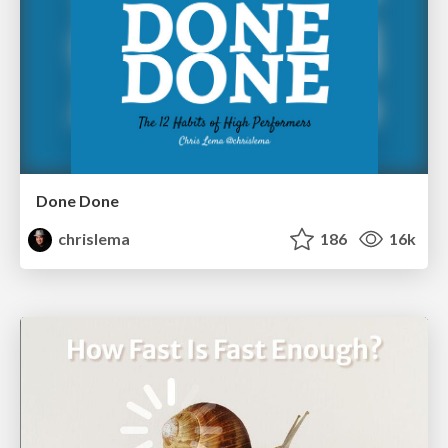
Done Done
chrislema
186
16k