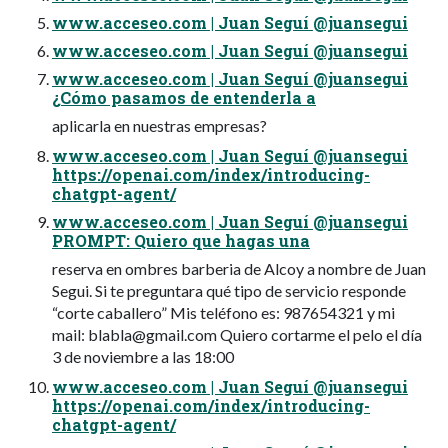
www.acceseo.com | Juan Seguí @juansegui
www.acceseo.com | Juan Seguí @juansegui
www.acceseo.com | Juan Seguí @juansegui
¿Cómo pasamos de entenderla a
aplicarla en nuestras empresas?
www.acceseo.com | Juan Seguí @juansegui
https://openai.com/index/introducing-
chatgpt-agent/
www.acceseo.com | Juan Seguí @juansegui
PROMPT: Quiero que hagas una
reserva en ombres barberia de Alcoy a nombre de Juan
Segui. Si te preguntara qué tipo de servicio responde
“corte caballero” Mis teléfono es: 987654321 y mi
mail:
blabla@gmail.com
Quiero cortarme el pelo el día
3 de noviembre a las 18:00
www.acceseo.com | Juan Seguí @juansegui
https://openai.com/index/introducing-
chatgpt-agent/