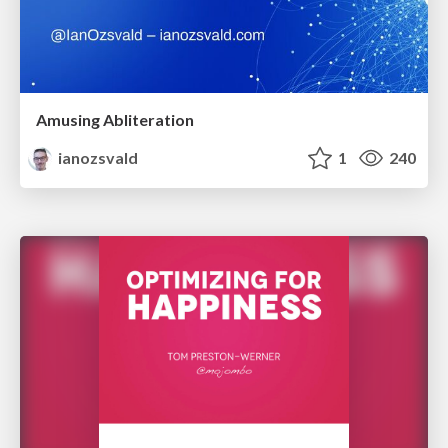
Amusing Abliteration
ianozsvald
1
240