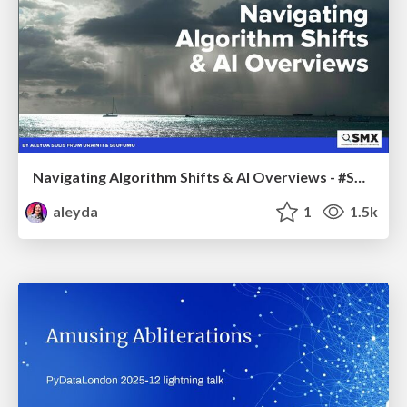
Navigating Algorithm Shifts & AI Overviews - #SMXNext
aleyda
1
1.5k