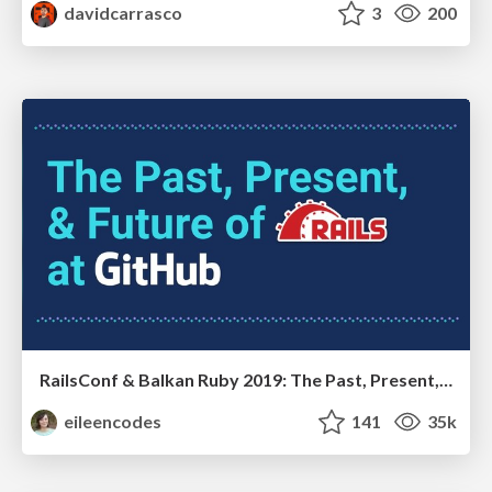
davidcarrasco
3
200
RailsConf & Balkan Ruby 2019: The Past, Present, and Future of Rails at GitHub
eileencodes
141
35k