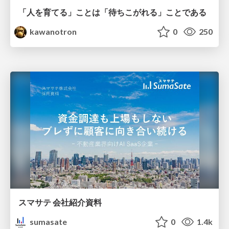
「人を育てる」ことは「待ちこがれる」ことである
kawanotron
0
250
スマサテ 会社紹介資料
sumasate
0
1.4k