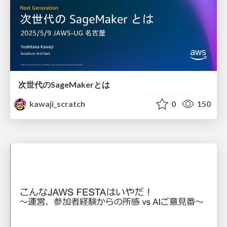
次世代のSageMakerとは
kawaji_scratch
0
150