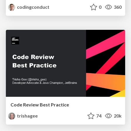
codingconduct
0
360
Code Review Best Practice
trishagee
74
20k