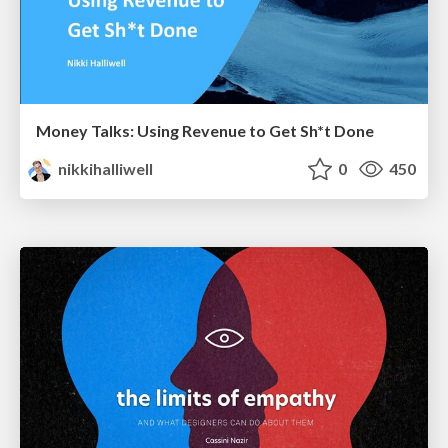
Money Talks: Using Revenue to Get Sh*t Done
nikkihalliwell
0
450