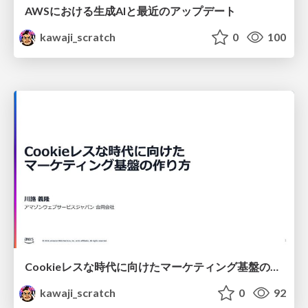
AWSにおける生成AIと最近のアップデート
kawaji_scratch
0
100
Cookieレスな時代に向けたマーケティング基盤の作り方
kawaji_scratch
0
92