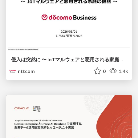
侵入は突然に 〜 IoTマルウェアと悪用される家庭の機器 ～ / When Intrusion Strikes: IoT Malware and the Abuse of Home Devices
nttcom
0
1.4k