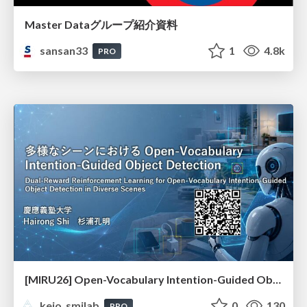
Master Dataグループ紹介資料
sansan33
1
4.8k
PRO
[MIRU26] Open-Vocabulary Intention-Guided Object Detection in Diverse Scenes
keio_smilab
0
130
PRO