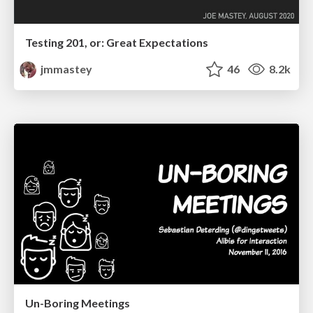
Testing 201, or: Great Expectations
jmmastey
46
8.2k
Un-Boring Meetings