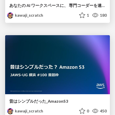
あなたの AI ワークスペースに、 専門コーダーを連れてくる - Amazon Quick Desktop 最新情報
kawaji_scratch
1
180
昔はシンプルだった_AmazonS3
kawaji_scratch
0
450