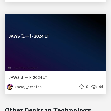
JAWS ミート 2024 LT
kawaji_scratch
0
64
Other Decks in Technology