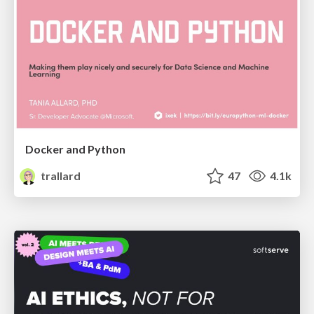
Docker and Python
trallard
47
4.1k