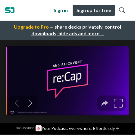
Sign in
Sign up for free
Upgrade to Pro
— share decks privately, control
downloads, hide ads and more …
·
Your Podcast. Everywhere. Effortlessly.
→
SPONSORED