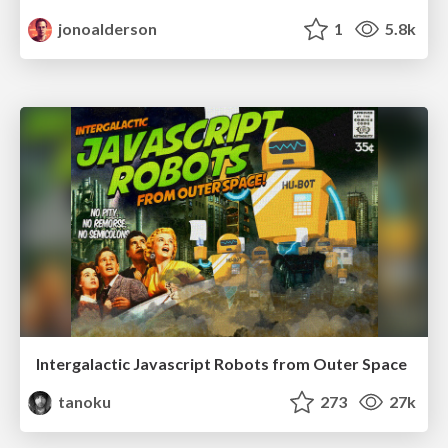
jonoalderson
1
5.8k
Intergalactic Javascript Robots from Outer Space
tanoku
273
27k