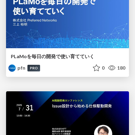
PLaMoを毎日の開発で使い育てていく
pfn
0
180
PRO