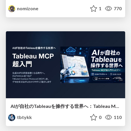
nomizone
1
770
AIが自社のTableauを操作する世界へ：Tableau MCP超入門
tbtykk
0
110