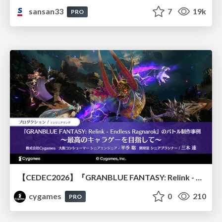
sansan33
7
19k
PRO
【CEDEC2026】『GRANBLUE FANTASY: Relink - Endless Ragnarok』のバトル制作事例 ～最高のキャラゲーを目指して～
cygames
0
210
PRO