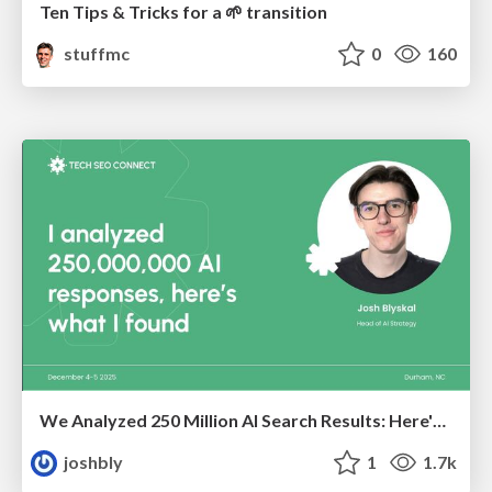
Ten Tips & Tricks for a 🌱 transition
stuffmc
0
160
We Analyzed 250 Million AI Search Results: Here's What I Found
joshbly
1
1.7k