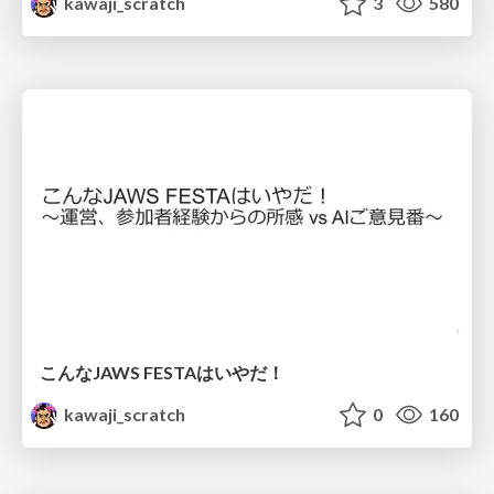
kawaji_scratch
3
580
こんなJAWS FESTAはいやだ！
kawaji_scratch
0
160