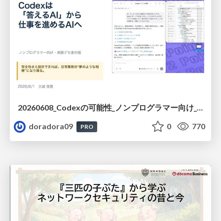
20260608_Codexの可能性_ノンプログラマー向け_大城追記
doradora09
0
770
PRO