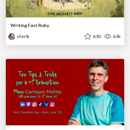
Writing Fast Ruby
sferik
630
63k