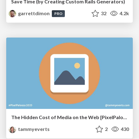
Save Time (by Creating Custom Rails Generators)
garrettdimon
32
4.2k
PRO
The Hidden Cost of Media on the Web [PixelPalooza 2025]
tammyeverts
2
430