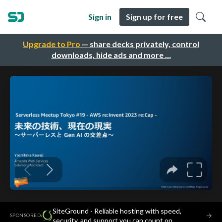
Sign in
Sign up for free
Upgrade to Pro
— share decks privately, control
downloads, hide ads and more …
SiteGround - Reliable hosting with speed,
·
→
SPONSORED
security, and support you can count on.