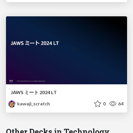
JAWS ミート 2024 LT
kawaji_scratch
0
64
Other Decks in Technology