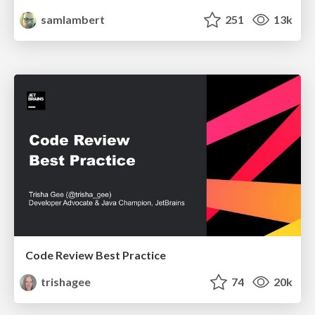
samlambert
251
13k
Code Review Best Practice
trishagee
74
20k