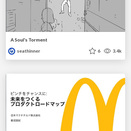
A Soul's Torment
seathinner
6
3.4k