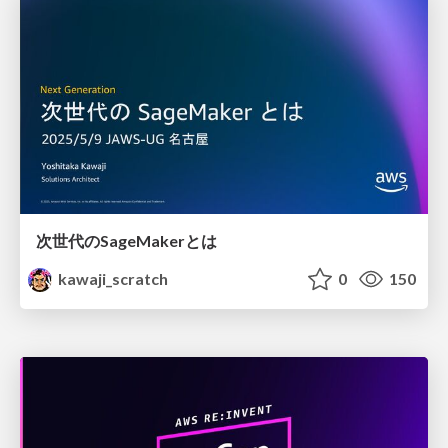
次世代のSageMakerとは
kawaji_scratch
0
150