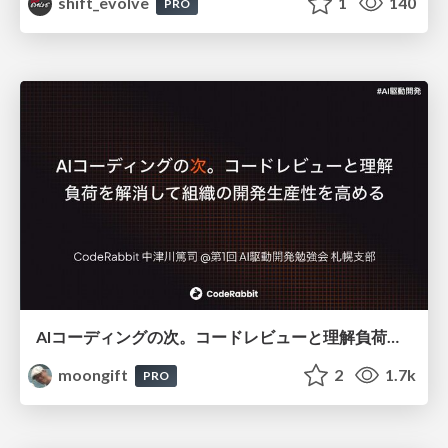
shift_evolve
1
140
PRO
AIコーディングの次。コードレビューと理解負荷を解消して組織の開発生産性を高める
moongift
2
1.7k
PRO