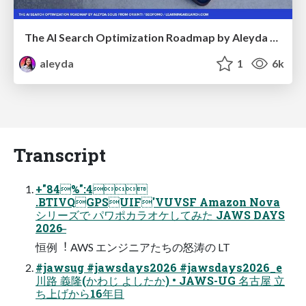
The AI Search Optimization Roadmap by Aleyda Solis
aleyda
1
6k
Transcript
+"84%":4
.BTIVQGPSUIF'VUVSF Amazon Nova
シリーズで パワポカラオケしてみた JAWS DAYS
2026 ̶
恒例︕ AWS エンジニアたちの怒涛の LT
#jawsug #jawsdays2026 #jawsdays2026_e
川路 義隆(かわじ よしたか) • JAWS-UG 名古屋 ⽴
ち上げから16年⽬