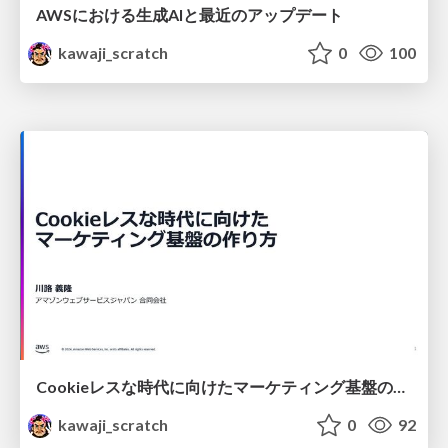
AWSにおける生成AIと最近のアップデート
kawaji_scratch
0
100
Cookieレスな時代に向けたマーケティング基盤の作り方
kawaji_scratch
0
92