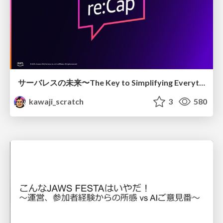
サーバレスの未来〜The Key to Simplifying Everything〜
kawaji_scratch
3
580