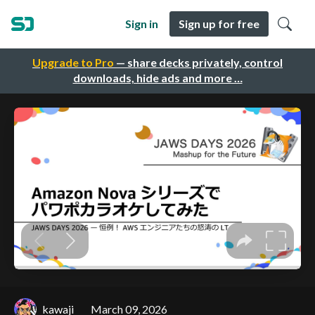
Sign in
Sign up for free
Upgrade to Pro
— share decks privately, control
downloads, hide ads and more …
kawaji
March 09, 2026