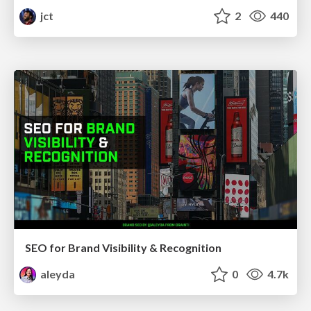
jct
2
440
SEO for Brand Visibility & Recognition
aleyda
0
4.7k