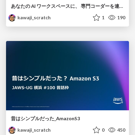
あなたの AI ワークスペースに、 専門コーダーを連れてくる - Amazon Quick Desktop 最新情報
kawaji_scratch
1
190
昔はシンプルだった_AmazonS3
kawaji_scratch
0
450