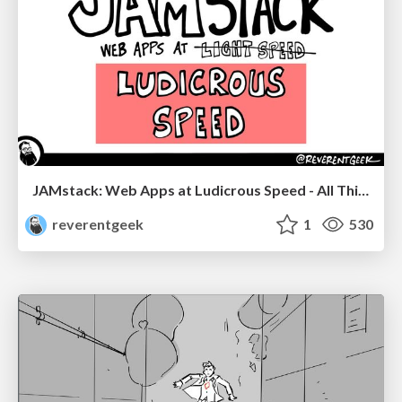
JAMstack: Web Apps at Ludicrous Speed - All Things Open 2022
reverentgeek
1
530