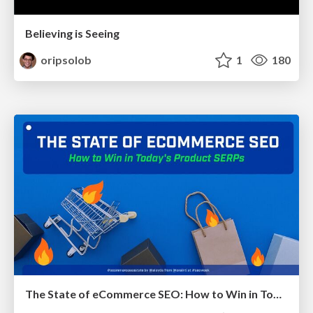
Believing is Seeing
oripsolob
1
180
The State of eCommerce SEO: How to Win in Today's Products SERPs - #SEOweek