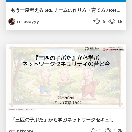
もう一度考える SRE チームの作り方・育て方 / Rethinking SRE #1: Building and Growing SRE Teams
rrreeeyyy
6
1k
『三匹の子ぶた』から学ぶネットワークセキュリティの昔と今 / Network Security: Then and Now Through the Lens of The Three Little Pigs
nttcom
1
1.7k