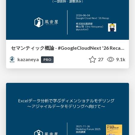
セマンティック概論 - #GoogleCloudNext '26 Recap by @Kazaneya_PR / 20260604
kazaneya
27
9.1k
PRO