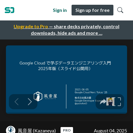
Sign in
Sign up for free
Upgrade to Pro
— share decks privately, control
downloads, hide ads and more …
風音屋 (Kazaneya)
August 04, 2025
PRO