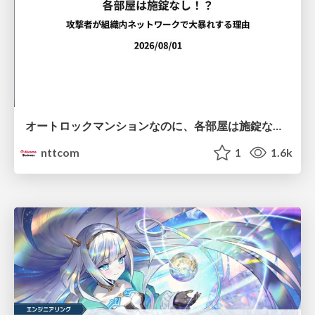
オートロックマンションなのに、各部屋は施錠なし！？ 攻撃者が組織内ネットワークで大暴れする理由 / The Front Door Is Locked, but the Rooms Are Wide Open: Why Attackers Move Freely Inside Enterprise Networks
nttcom
1
1.6k