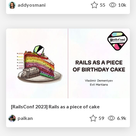
addyosmani
55
10k
[RailsConf 2023] Rails as a piece of cake
palkan
59
6.9k