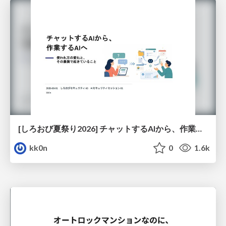
[しろおび夏祭り2026] チャットするAIから、作業するAIへ - 使われ方の変化と、その裏側で起きていること
kk0n
0
1.6k