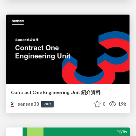
Contract One Engineering Unit 紹介資料
sansan33
0
19k
PRO