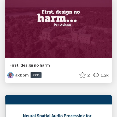
First, design no harm
axbom
2
1.2k
PRO