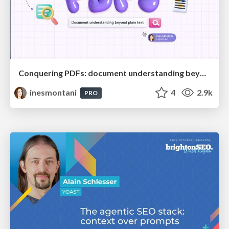
Conquering PDFs: document understanding beyond plain text
inesmontani
4
2.9k
PRO