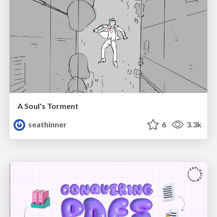
A Soul's Torment
seathinner
6
3.3k