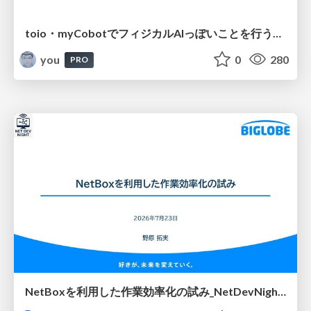
toio・myCobotでフィジカルAIっぽいことを行うための検討（とりあえず調査） / フィジカルAI LT（IoTLTによる開催）
you
0
280
PRO
NetBoxを利用した作業効率化の試み_NetDevNight4