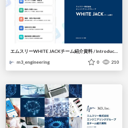
エムスリーWHITE JACKチーム紹介資料 / Introduction of M3 WHITE JACK Team
m3_engineering
0
210