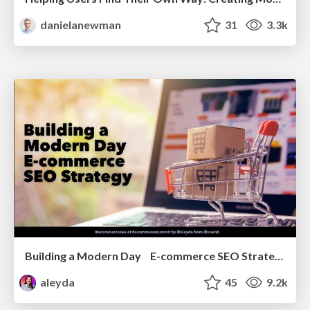
danielanewman
31
3.3k
Building a Modern Day E-commerce SEO Strategy
aleyda
45
9.2k