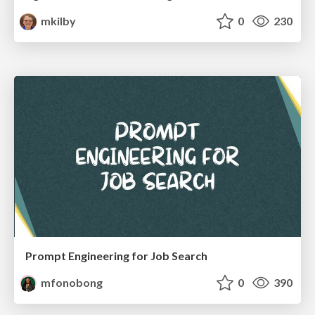
mkilby
0
230
Prompt Engineering for Job Search
mfonobong
0
390