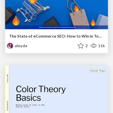
The State of eCommerce SEO: How to Win in Today's Products SERPs - #SEOweek
aleyda
2
11k