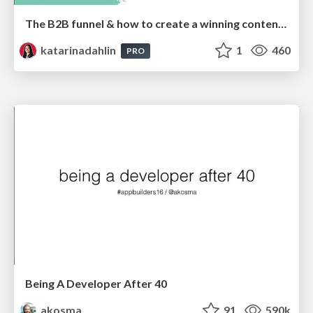
The B2B funnel & how to create a winning content strategy
katarinadahlin
1
460
PRO
Being A Developer After 40
akosma
91
590k