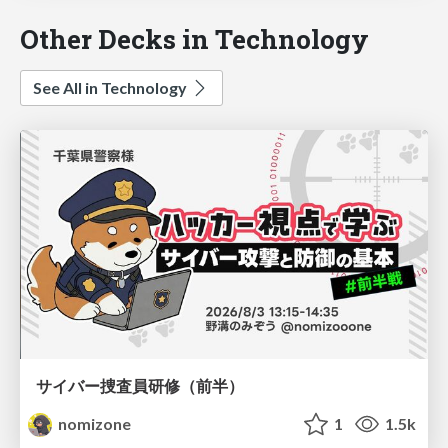
Other Decks in Technology
See All in Technology
サイバー捜査員研修（前半）
nomizone
1
1.5k