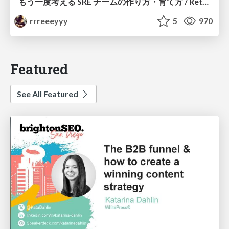
もう一度考える SRE チームの作り方・育て方 / Rethinking SRE #1: Building and Growing SRE Teams
rrreeeyyy
5
970
Featured
See All Featured