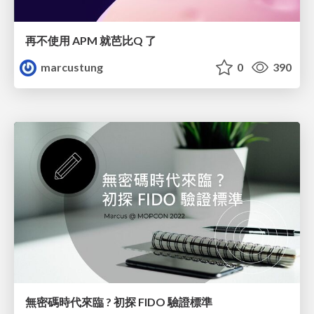
再不使用 APM 就芭比Q 了
marcustung
0
390
無密碼時代來臨 ? 初探 FIDO 驗證標準