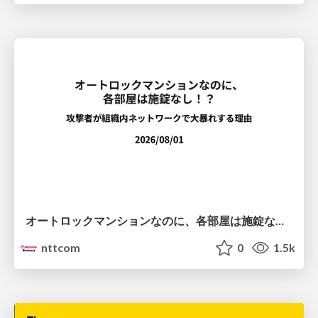
オートロックマンションなのに、各部屋は施錠なし！？ 攻撃者が組織内ネットワークで大暴れする理由 / The Front Door Is Locked, but the Rooms Are Wide Open: Why Attackers Move Freely Inside Enterprise Networks
nttcom
0
1.5k