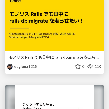
モノリス Rails でも日中に rails db:migrate を走らせたい！ / Daytime rails db:migrate on Monolithic Rails!
euglena1215
0
110