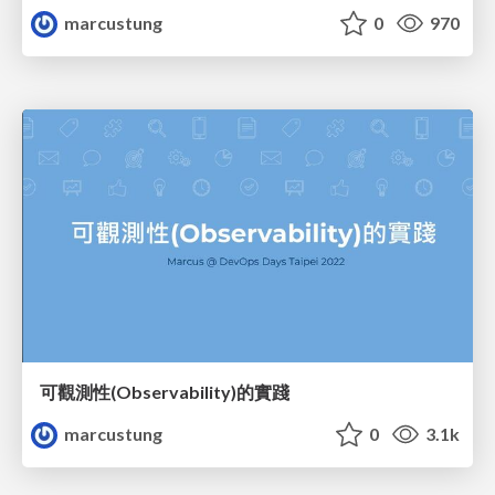
marcustung
0
970
可觀測性(Observability)的實踐
marcustung
0
3.1k