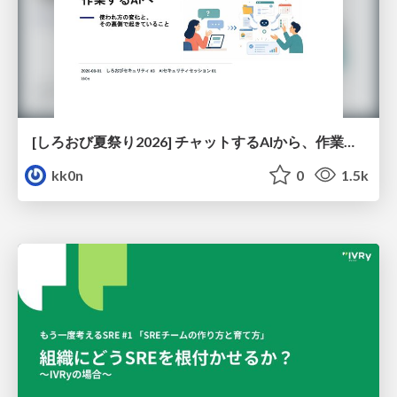
[しろおび夏祭り2026] チャットするAIから、作業するAIへ - 使われ方の変化と、その裏側で起きていること
kk0n
0
1.5k