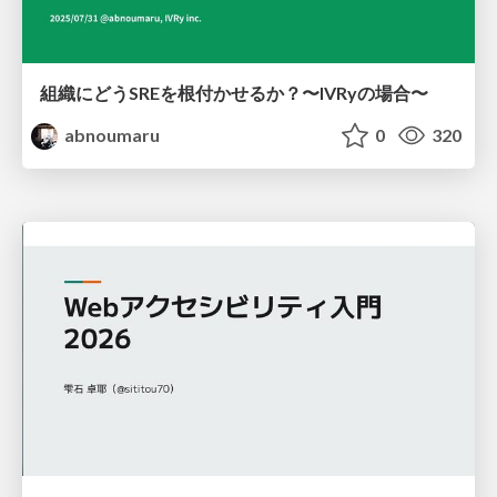
組織にどうSREを根付かせるか？〜IVRyの場合〜
abnoumaru
0
320