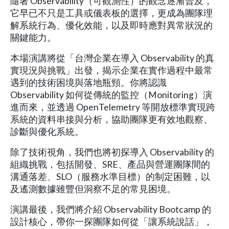
隨著 Observability（可觀測性）的觀念逐漸普及，
它早已不只是工具或儀表板的選擇，更成為團隊理
解系統行為、優化效能，以及即時應對異常狀況的
關鍵能力。
本場演講將從「台灣企業在導入 Observability 的真
實現況與挑戰」出發，揭示企業在實作過程中最常
遇到的技術困境與落地瓶頸。你將認識
Observability 如何從傳統的監控（Monitoring）演
進而來，並透過 OpenTelemetry 等開放標準實現跨
系統的資料串接與分析，協助團隊更有效地觀察、
診斷與優化系統。
除了技術視角，我們也將初探導入 Observability 的
組織挑戰，包括開發、SRE、產品與營運團隊間的
溝通落差、SLO（服務水準目標）的制定困難，以
及遙測數據雖豐但洞察不足的常見困境。
演講最後，我們將介紹 Observability Bootcamp 的
設計核心，帶你一探團隊如何從「讓系統說話」，