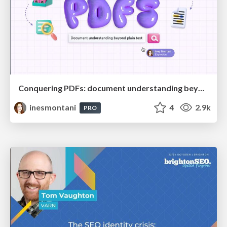
Conquering PDFs: document understanding beyond plain text
inesmontani
4
2.9k
PRO