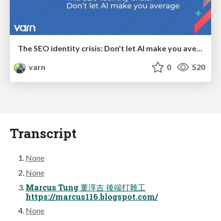
The SEO identity crisis: Don't let AI make you average
varn
0
520
Transcript
None
None
Marcus Tung 董淳吉 後端打雜工
https://marcus116.blogspot.com/
None