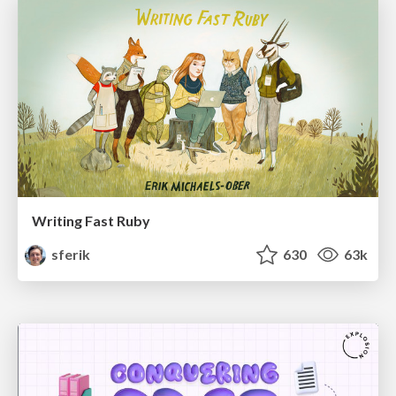
Writing Fast Ruby
sferik
630
63k