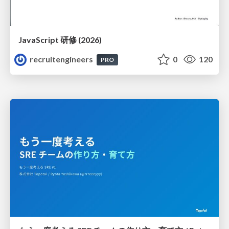
JavaScript 研修 (2026)
recruitengineers
0
120
PRO