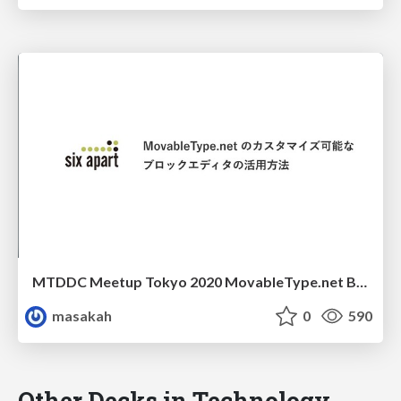
MTDDC Meetup Tokyo 2020 MovableType.net Block Editor
masakah
0
590
Other Decks in Technology