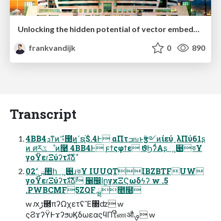
Unlocking the hidden potential of vector embeddings in international SEO
frankvandijk
0
890
Transcript
4BB4ܕͳͷʹࣗ༝౓ͷߴ͍ຊ֨$.4Ͱ αΠτߏஙͱӡ༻ͷίεύˍλΠύ61ʂ
ͷ ศརػೳͷ࿩ 4BB4Ͱ ϝϯςφϯε ϑϦʔͩΑʂ ૣ੉কҰ
γοΫεɾΞύʔτגࣜձࣾ
02 ࣗݾ঺հ ૣ੉ɹকҰ IUUQTIBZBTFUW
γοΫεɾΞύʔτגࣜձࣾ ੡඼اըγχΞϚωδϟʔ w .5
.PWBCMF5ZQF ྺ೥໨
w ԕڑ཭πʔΩχετʢἚ৓ʣ w
ςϨϫʔΫͰϫʔϧυϏδωεαςϥΠτີணऔࡐ w