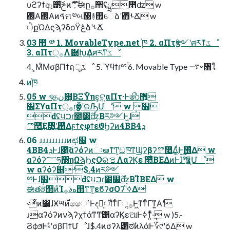
υϩʔϯඈ͹ͯ͠ࢢͷެࣜ؍ޫಈը࡞੒ʢྺ೥ʣ w
΀Α΀Αͷࠃମ༧બ΍࿈࠯େձʹ΋ࢀՃ w
ੈքΏΔϛϡʔδοΫڠձʹࢀՃ
03 ಺ ༰ 1. MovableType.net ֓ཁ 2. αΠτӡ༻ʹศརͳػೳ
3. αΠτ੍࡞Λޮ཰Խ͢Δศརͳػೳ
4. ͔ΜͨΜσβΠϯฤूػೳ 5. ϓϥϯɾྉۚ 6. Movable Type ࠷৽৘ใ
ͷ֓ཁ
05 w খதن໛͔ΒΞΫηε͕ଟ͍αΠτ·Ͱ෯޿͍
΢ΣϒαΠτ੍࡞ɾӡӦʹରԠՄೳ w ֹ݄໿
ԁʢ੫ࠐɾ೥෷͍࣌ʣ͔Βར༻Ͱ͖ɺ
ొ࿥͢Ε͹͙͢ʹ࢖͑ΔϝϯςφϯεϑϦʔͷ4BB4ܕ
06 ɹɹɹɹɹɹɹɹɹͷಛ௕ w
4BB4ܕͰɺ೉͍͠αʔόʔͷઃఆͳͲ͕ඞཁͳ͘Ϣʔβʔొ࿥͢Δ͚ͩͰ͙͢࢖͑Δ w
αʔόʔ؅ཧ΍ηΩϡϦςΟରࡦΛαʔϏεʹ೚ͤΒΕΔͷͰɺ҆৺ͯ͠ӡ༻͕Մೳ
w αʔόʔ୅ʴ$.4ͷར༻
ྉͰɺֹ݄໿ԁʢ੫ࠐɾ೥෷͍࣌ʣ͔Β࢝ΊΒΕΔ w
ಈతੜ੒ͷͨΊهࣄ࡞੒ͳͲ͕εϐʔσΟʔʹߦ͑Δ
˞ͦͷ෼ɺӾཡ࣌ͷෛՙͰද͕ࣔॏ͘ͳͬͨΓૢ࡞Ͱ͖ͳ͘ͳͬͨΓ͠ͳ͍Α͏ʹ
ɹαʔόʔͷνϡʔχϯάͳͲ͸αʔϏεଆͰߦͳ͍ͬͯ·͢ w )5.-
ϨϕϧͰࣗ༝ʹσβΠϯՄೳɺ$.4ͷσʔλ͸ಠࣗͷλάͰ؆୯ʹѻ͑Δ w