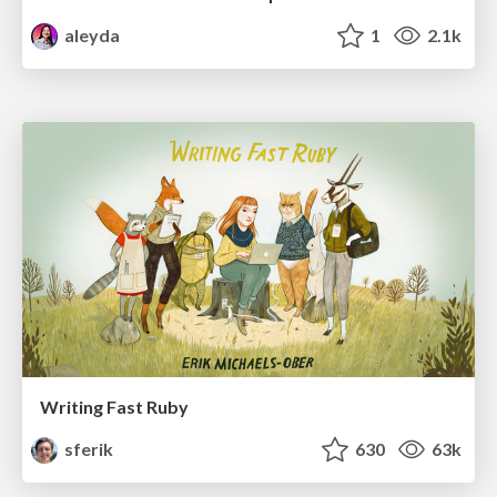
aleyda
1
2.1k
Writing Fast Ruby
sferik
630
63k