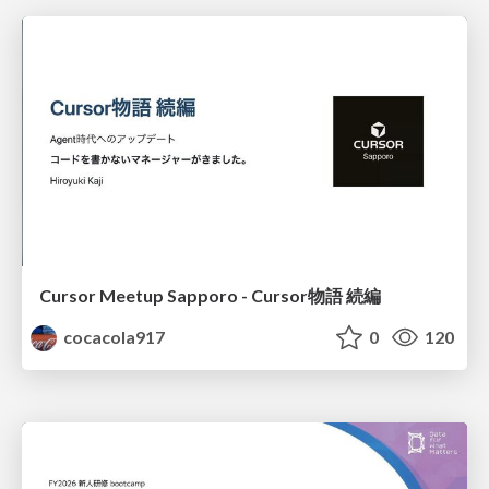
Cursor Meetup Sapporo - Cursor物語 続編
cocacola917
0
120