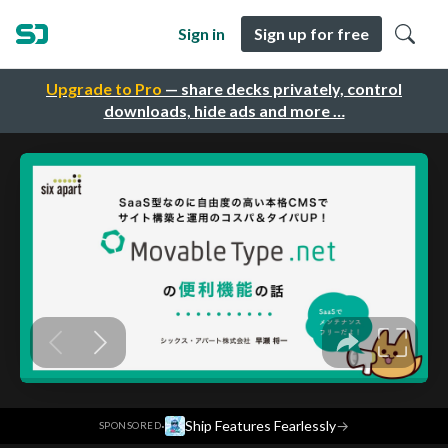
Sign in
Sign up for free
Upgrade to Pro
— share decks privately, control
downloads, hide ads and more …
·
Ship Features Fearlessly
→
SPONSORED