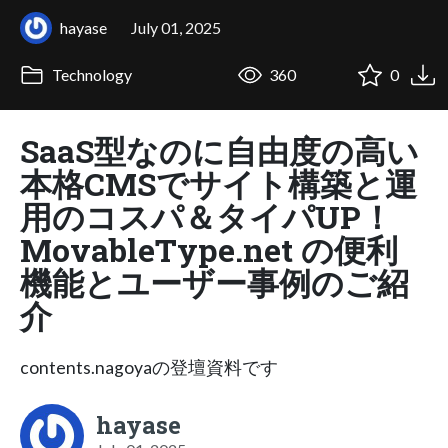
hayase
July 01, 2025
Technology
360
0
SaaS型なのに自由度の高い
本格CMSでサイト構築と運
用のコスパ＆タイパUP！
MovableType.net の便利
機能とユーザー事例のご紹
介
contents.nagoyaの登壇資料です
hayase