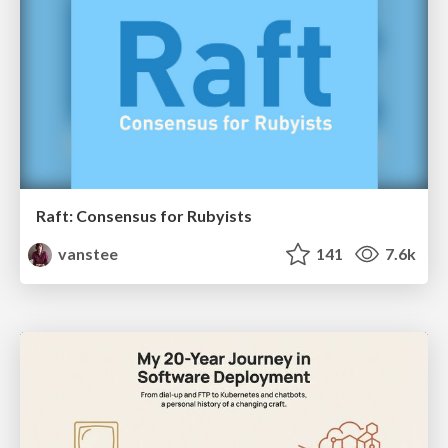
Raft: Consensus for Rubyists
vanstee
141
7.6k