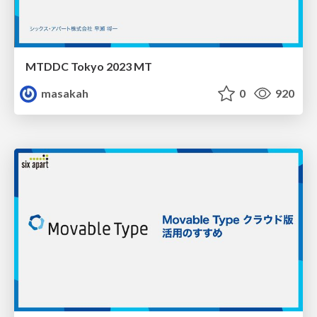
MTDDC Tokyo 2023 MT
masakah
0
920