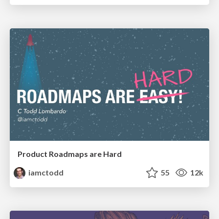
Product Roadmaps are Hard
iamctodd
55
12k