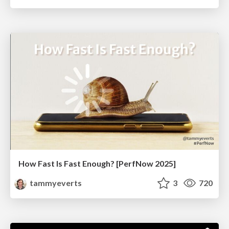
How Fast Is Fast Enough? [PerfNow 2025]
tammyeverts
3
720