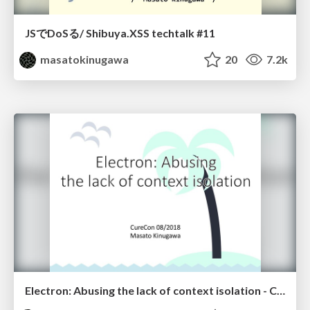
JSでDoSる/ Shibuya.XSS techtalk #11
masatokinugawa
20
7.2k
Electron: Abusing the lack of context isolation - CureCon(en)