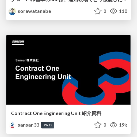
sorawatanabe
0
110
Contract One Engineering Unit 紹介資料
sansan33
0
19k
PRO