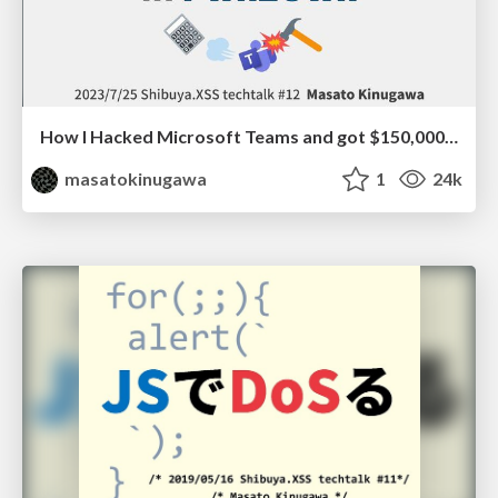
How I Hacked Microsoft Teams and got $150,000 in Pwn2Own
masatokinugawa
1
24k