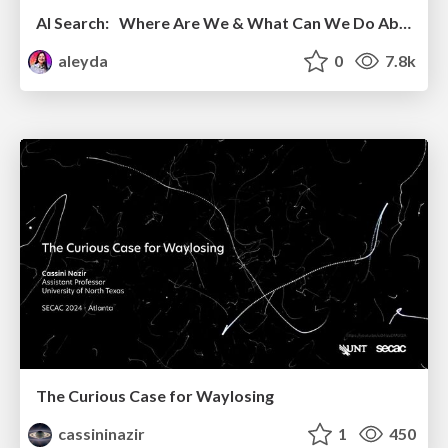
AI Search: Where Are We & What Can We Do About It?
aleyda
0
7.8k
The Curious Case for Waylosing
cassininazir
1
450