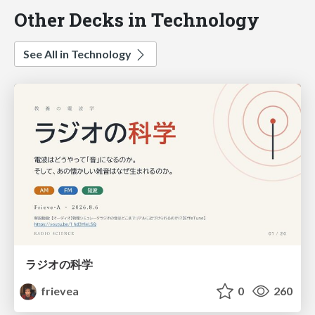
Other Decks in Technology
See All in Technology
ラジオの科学
frievea
0
260