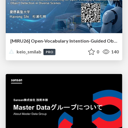
[MIRU26] Open-Vocabulary Intention-Guided Object Detection in Diverse Scenes
keio_smilab
0
140
PRO