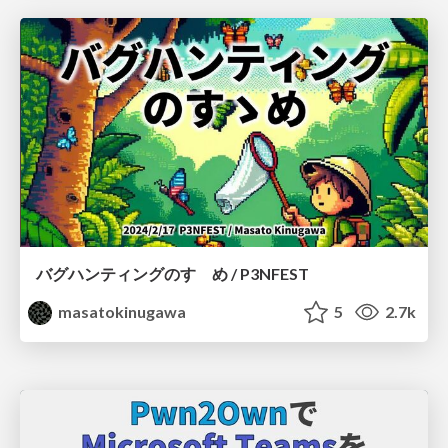
バグハンティングのすゝめ / P3NFEST
masatokinugawa
5
2.7k