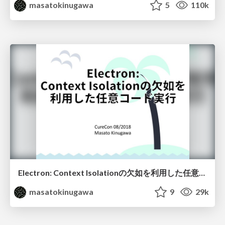
masatokinugawa
5
110k
Electron: Context Isolationの欠如を利用した任意コード実行 / Electron: Abusing the lack of context isolation - CureCon(ja)
masatokinugawa
9
29k