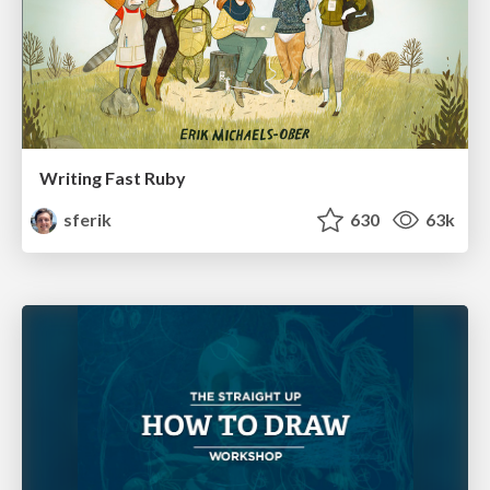
Writing Fast Ruby
sferik
630
63k