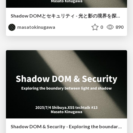
Shadow DOMとセキュリティ - 光と影の境界を探る / Shibuya.XSS techtalk #13
masatokinugawa
0
890
Shadow DOM & Security - Exploring the boundary between light and shadow