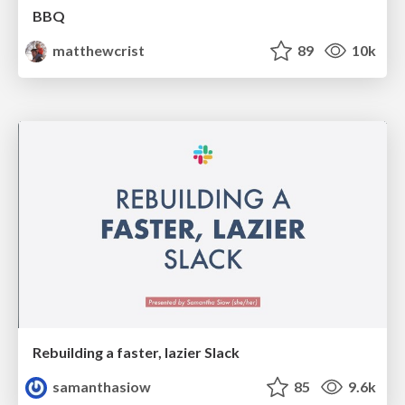
BBQ
matthewcrist
89
10k
Rebuilding a faster, lazier Slack
samanthasiow
85
9.6k