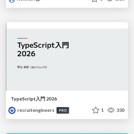
TypeScript入門 2026
recruitengineers
1
330
PRO