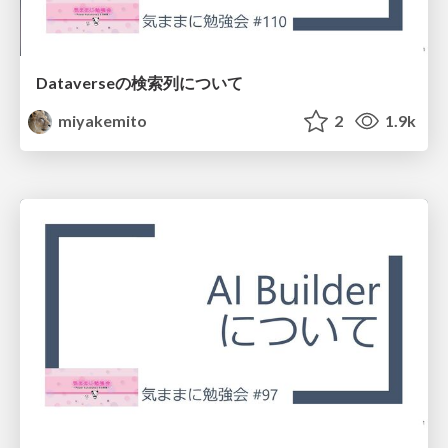
Dataverseの検索列について
miyakemito
2
1.9k