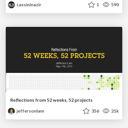
cassininazir
1
590
Reflections from 52 weeks, 52 projects
jeffersonlam
356
21k