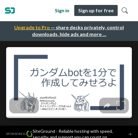
Sign in
Sign up for free
Upgrade to Pro
— share decks privately, control
downloads, hide ads and more …
SiteGround - Reliable hosting with speed,
·
→
SPONSORED
security, and support you can count on.