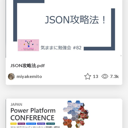
JSON攻略法.pdf
miyakemito
13
7.3k