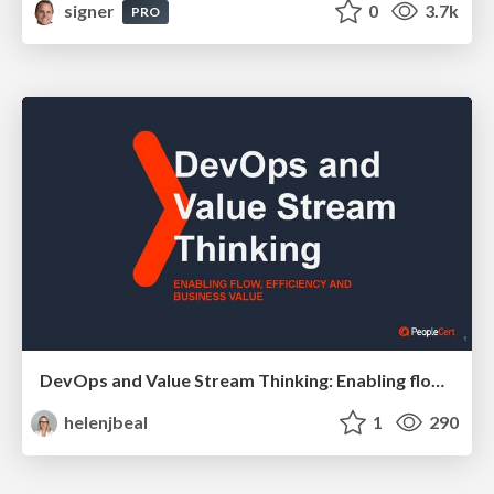
signer
0
3.7k
PRO
DevOps and Value Stream Thinking: Enabling flow, efficiency and business value
helenjbeal
1
290