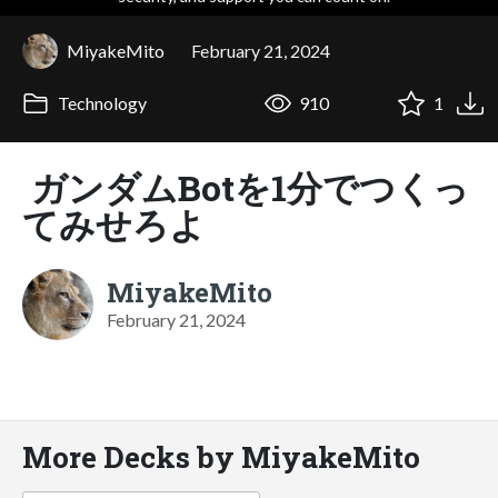
MiyakeMito
February 21, 2024
Technology
910
1
ガンダムBotを1分でつくっ
てみせろよ
MiyakeMito
February 21, 2024
More Decks by MiyakeMito