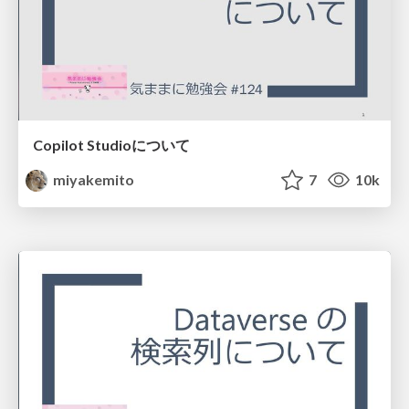
Copilot Studioについて
miyakemito
7
10k