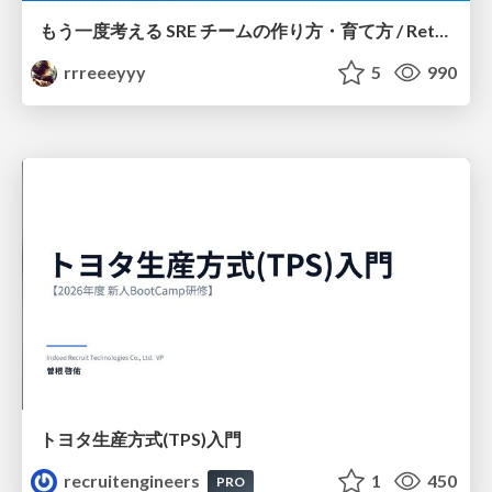
もう一度考える SRE チームの作り方・育て方 / Rethinking SRE #1: Building and Growing SRE Teams
rrreeeyyy
5
990
トヨタ⽣産⽅式(TPS)⼊⾨
recruitengineers
1
450
PRO