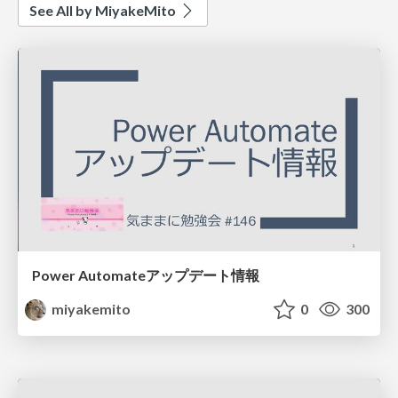
See All by MiyakeMito
Power Automateアップデート情報
miyakemito
0
300