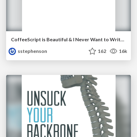
CoffeeScript is Beautiful & I Never Want to Write Plain JavaScript Again
sstephenson
162
16k