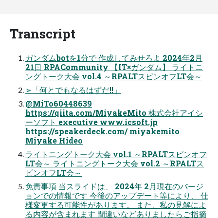
Transcript
ガンダムbotを1分で 作成してみせろよ 2024年2月
21日 RPACommunity 【IT×ガンダム】 ライトニ
ングトーク大会 vol.4 ～RPALTスピンオフLT会～
➢「何とでもなるはずだ!!」
@MiTo60448639
https://qiita.com/MiyakeMito 株式会社アイシ
ーソフト executive www.icsoft.jp
https://speakerdeck.com/ miyakemito
Miyake Hideo
ライトニングトーク大会 vol.1 ～RPALTスピンオフ
LT会～ ライトニングトーク大会 vol.2 ～RPALTス
ピンオフLT会～
免責事項 当スライドは、 2024年 2月現在のバージ
ョンでの情報です 今後のアップデート等により、 仕
様変更する可能性があります。 また、私の見解によ
る内容が含まれます 間違いなどありましたらご指摘