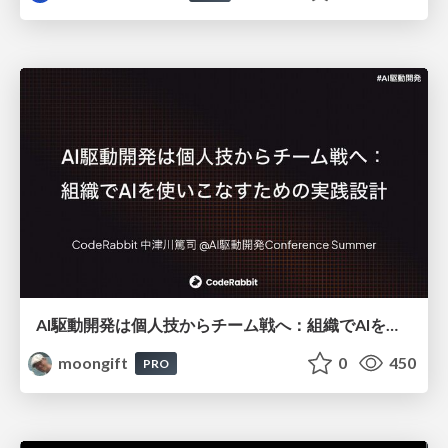
AI駆動開発は個人技からチーム戦へ：組織でAIを使いこなすための実践設計
moongift
0
450
PRO