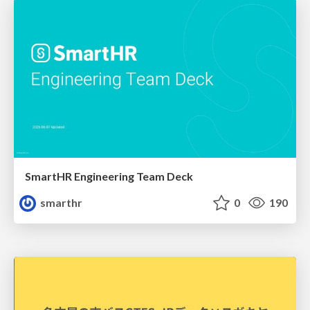
SmartHR Engineering Team Deck
smarthr
0
190