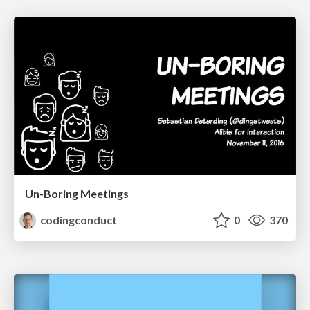
Un-Boring Meetings
codingconduct
0
370