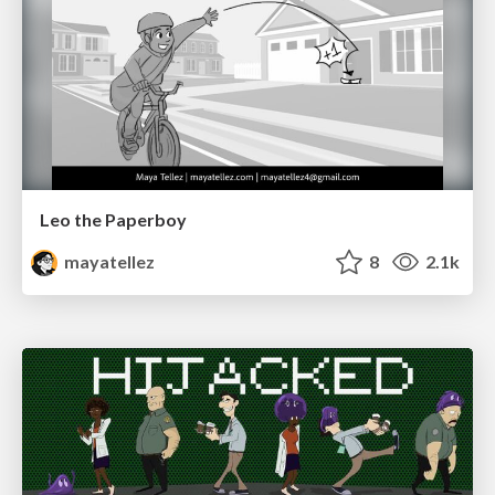
Leo the Paperboy
mayatellez
8
2.1k