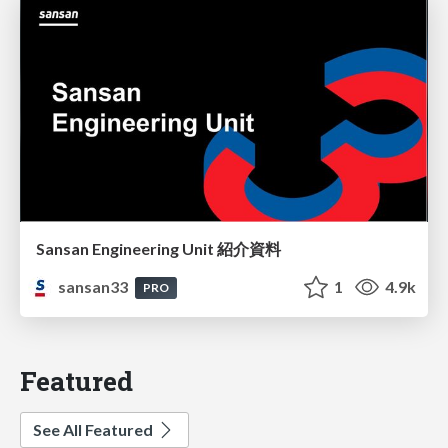
Sansan Engineering Unit 紹介資料
sansan33
1
4.9k
PRO
Featured
See All Featured