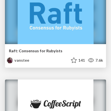
Raft: Consensus for Rubyists
vanstee
141
7.6k