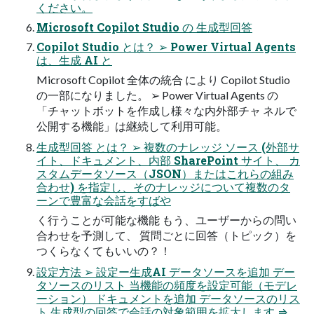
ください。
Microsoft Copilot Studio の 生成型回答
Copilot Studio とは？ ➢ Power Virtual Agents
は、生成 AI と
Microsoft Copilot 全体の統合 により Copilot Studio
の一部になりました。 ➢ Power Virtual Agents の
「チャットボットを作成し様々な内外部チャ ネルで
公開する機能」は継続して利用可能。
生成型回答 とは？ ➢ 複数のナレッジ ソース (外部サ
イト、ドキュメント、内部 SharePoint サイト、 カ
スタムデータソース（JSON）またはこれらの組み
合わせ) を指定し、そのナレッジについて複数のタ
ーンで豊富な会話をすばや
く行うことが可能な機能 もう、ユーザーからの問い
合わせを予測して、 質問ごとに回答（トピック）を
つくらなくてもいいの？！
設定方法 ➢ 設定ー生成AI データソースを追加 デー
タソースのリスト 当機能の頻度を設定可能（モデレ
ーション） ドキュメントを追加 データソースのリス
ト 生成型の回答で会話の対象範囲を拡大します ⇒