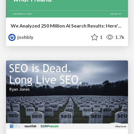
We Analyzed 250 Million AI Search Results: Here's What I Found
joshbly
1
1.7k