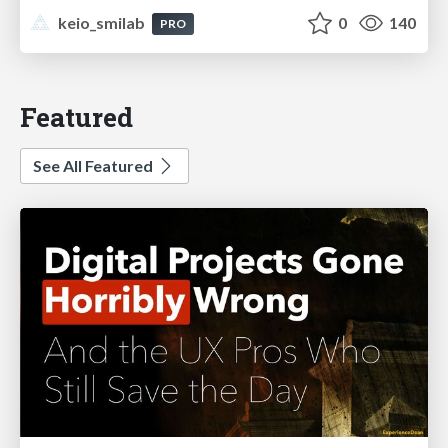
keio_smilab
0
140
PRO
Featured
See All Featured