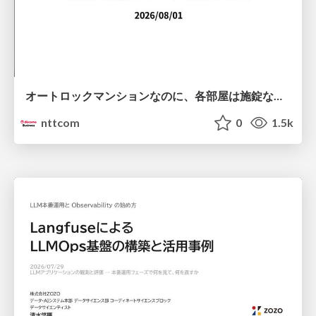
オートロックマンションなのに、各部屋は施錠なし！？ 攻撃者が組織内ネットワークで大暴れする理由 / The Front Door Is Locked, but the Rooms Are Wide Open: Why Attackers Move Freely Inside Enterprise Networks
nttcom
0
1.5k