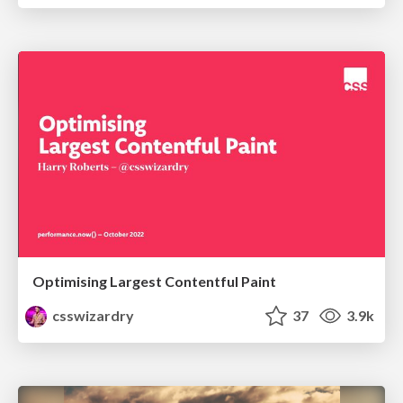
Optimising Largest Contentful Paint
csswizardry
37
3.9k