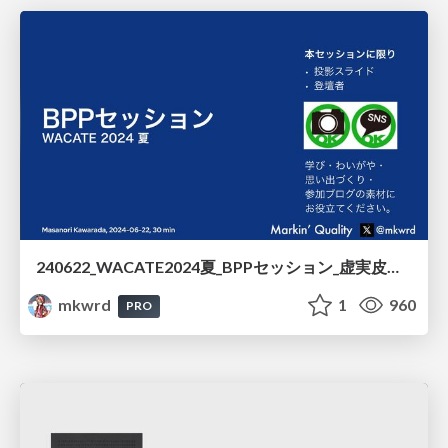
240622_WACATE2024夏_BPPセッション_虚実皮膜のWACATEハイ
mkwrd
1
960
PRO