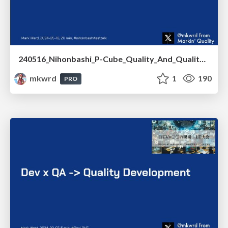
240516_Nihonbashi_P-Cube_Quality_And_Quality_Culture_Cultivation_Cycle
mkwrd
1
190
PRO