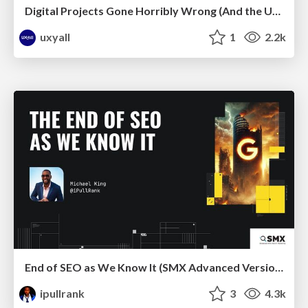
Digital Projects Gone Horribly Wrong (And the UX Pros Who Still Save the Day) - Dean Schuster
uxyall
1
2.2k
End of SEO as We Know It (SMX Advanced Version)
ipullrank
3
4.3k