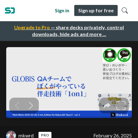
Sign in
Sign up for free
Upgrade to Pro
— share decks privately, control
downloads, hide ads and more …
mkwrd
February 26, 2025
PRO