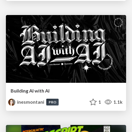
Building AI with AI
inesmontani
1
1.1k
PRO