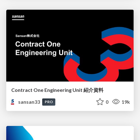
Contract One Engineering Unit 紹介資料
sansan33
0
19k
PRO