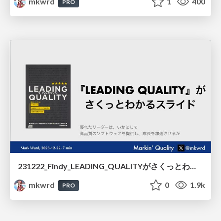
mkwrd
1
400
PRO
231222_Findy_LEADING_QUALITYがさくっとわかるスライド/231222_Findy_Quick_Understanding_of_LEADING_QUALITY
mkwrd
0
1.9k
PRO