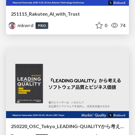
251115_Rakuten_AI_with_Trust
mkwrd
0
74
PRO
250220_OSC_Tokyo_LEADING-QUALITYから考えるソフトウェア品質とビジネス価値 /240220_OSC_Tokyo_Software_Quality_and_Business_Value_Based_on_LEADING_QUALITY