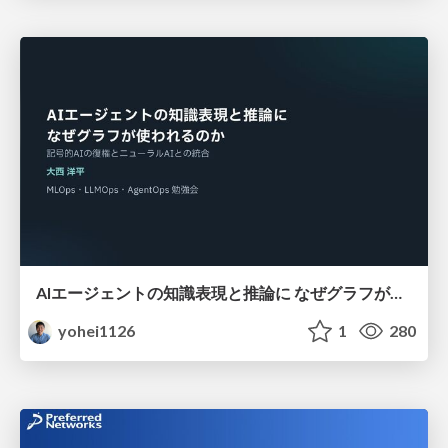
AIエージェントの知識表現と推論に なぜグラフが使われるのか - 記号的AIの復権とニューラルAIとの統合
yohei1126
1
280