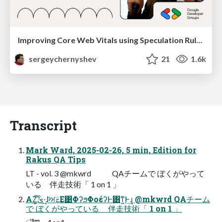
Improving Core Web Vitals using Speculation Rules API
sergeychernyshev
21
1.6k
Transcript
Mark Ward, 2025-02-26, 5 min, Edition for
Rakus QA Tips
LT - vol. 3 @mkwrd QAチームで ぼくがやって
いる 伴⾛技術「 1 on 1 」
ΑΖ͓͘͠ئ͍͠·͢ɺਅࣅ͢Ε͹ΦʔϧΦοέʔͰ͸ͳ͍Ͱ͢ɻ @mkwrd QAチーム
で ぼくがやっている 伴⾛技術「 1 on 1 」