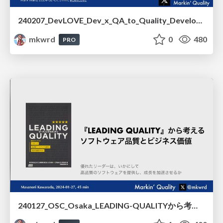
240207_DevLOVE_Dev_x_QA_to_Quality_Development
mkwrd
0
480
PRO
240127_OSC_Osaka_LEADING-QUALITYから考えるソフトウェア品質とビジネス価値 /240127_OSC_Osaka_Software_Quality_and_Business_Value_Based_on_LEADING_QUALITY