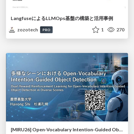
LangfuseによるLLMOps基盤の構築と活用事例
zozotech
1
270
PRO
[MIRU26] Open-Vocabulary Intention-Guided Object Detection in Diverse Scenes