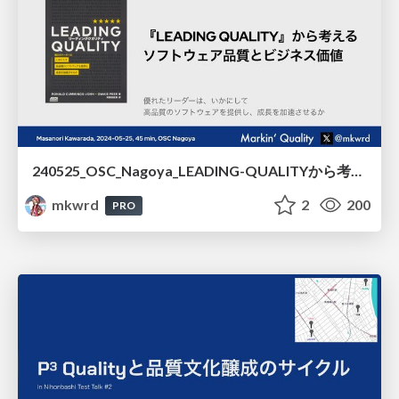
240525_OSC_Nagoya_LEADING-QUALITYから考えるソフトウェア品質とビジネス価値/240525_OSC_Nagoya_Software_Quality_and_Business_Value_Based_on_LEADING_QUALITY
mkwrd
2
200
PRO