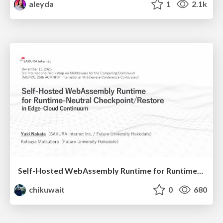
aleyda
1
2.1k
Self-Hosted WebAssembly Runtime for Runtime-Neutral Checkpoint/Restore in Edge–Cloud Continuum
chikuwait
0
680