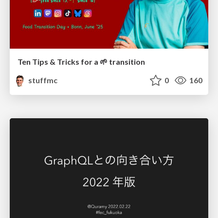
Ten Tips & Tricks for a 🌱 transition
stuffmc
0
160