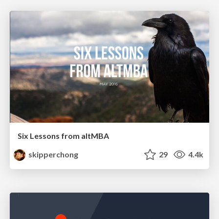
Six Lessons from altMBA
skipperchong
29
4.4k