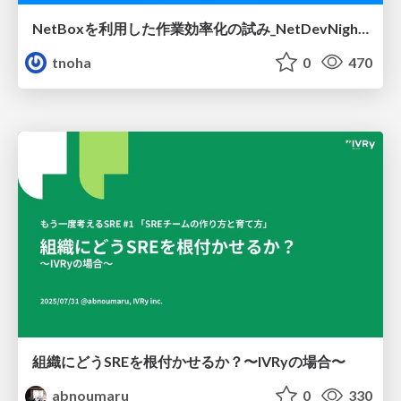
NetBoxを利用した作業効率化の試み_NetDevNight4
tnoha
0
470
組織にどうSREを根付かせるか？〜IVRyの場合〜
abnoumaru
0
330