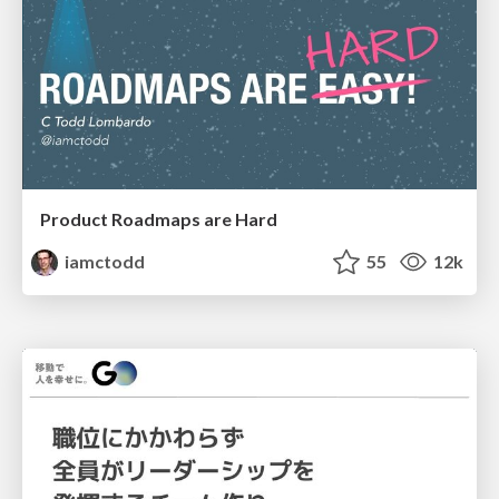
Product Roadmaps are Hard
iamctodd
55
12k