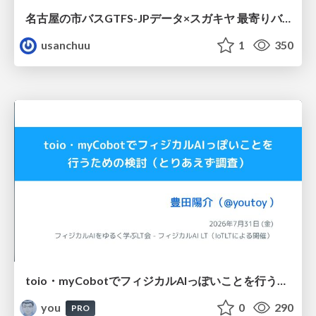
名古屋の市バスGTFS-JPデータ×スガキヤ 最寄りバス停検索をAmazon ElastiCache Serverless for Valkeyで最適化する
usanchuu
1
350
toio・myCobotでフィジカルAIっぽいことを行うための検討（とりあえず調査） / フィジカルAI LT（IoTLTによる開催）
you
0
290
PRO