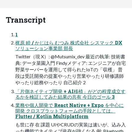
Transcript
1
梶原 睦 / かじはら むつみ 株式会社 シスマック DX
ソリューション事業部 部長
Twitter（現 X）: @Mutsumix_dev 最近の執筆: 技術書
典: データ菜園入門 Findyメディア: エンジニアが自宅
野菜サーバーを運用して得られたIoTの「収穫」 普
段は受託開発の提案やったり営業やったり研修講師
やったり総務やったり 自己紹介 2
「片側ネイティブ開発 + AI移植」がどの程度成立す
るかを検証してみた結果の共有 今日のゴール 3
業務や個人開発で React Native + Expo を中心に
開発 クロスプラットフォームの手段としては、
Flutter / Kotlin Multiplatform
も世に存 在 課題 UIやCRUDの実装は速いが、込み入
った機能でネイティブ依存が強くなる 例: Bluetooth,