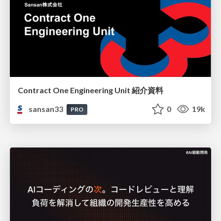
Contract One Engineering Unit 紹介資料
sansan33
0
19k
PRO