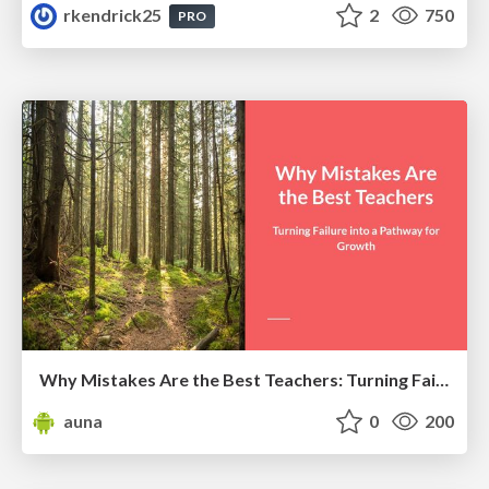
rkendrick25
2
750
PRO
Why Mistakes Are the Best Teachers: Turning Failure into a Pathway for Growth
auna
0
200