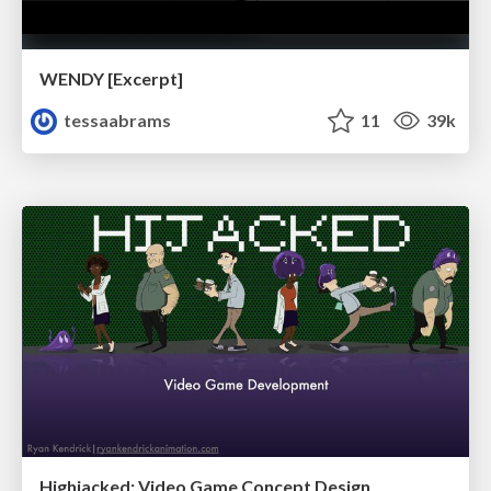
WENDY [Excerpt]
tessaabrams
11
39k
Highjacked: Video Game Concept Design