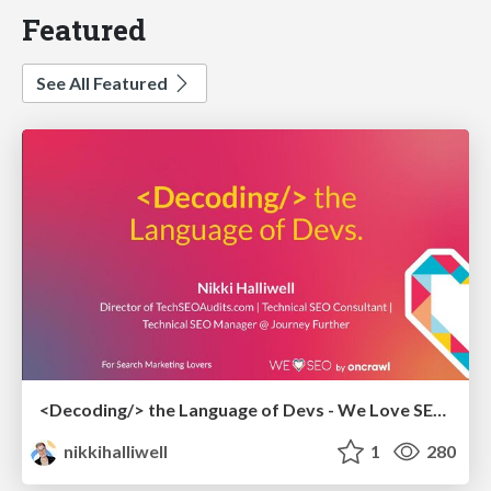
Featured
See All Featured
<Decoding/> the Language of Devs - We Love SEO 2024
nikkihalliwell
1
280