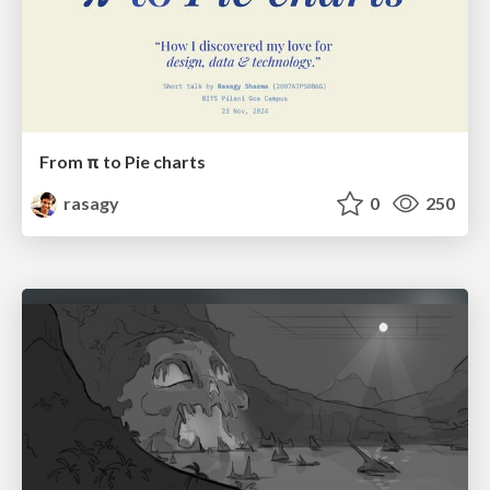
From π to Pie charts
rasagy
0
250