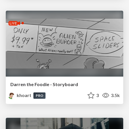
Darren the Foodie - Storyboard
khoart
3
3.5k
PRO