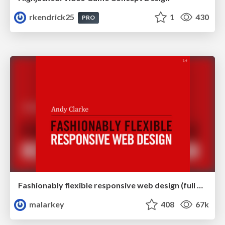
rkendrick25
1
430
PRO
Fashionably flexible responsive web design (full day workshop)
malarkey
408
67k