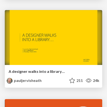
A designer walks into a library…
pauljervisheath
211
24k