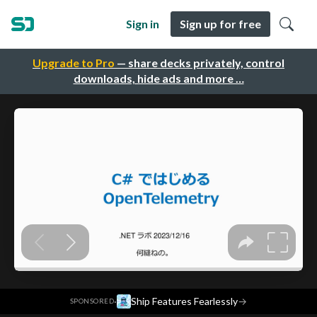
Sign in
Sign up for free
Upgrade to Pro
— share decks privately, control
downloads, hide ads and more …
·
Ship Features Fearlessly
→
SPONSORED