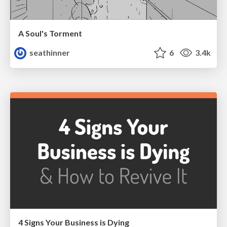
A Soul's Torment
seathinner
6
3.4k
4 Signs Your Business is Dying