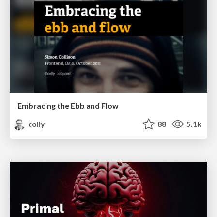
Embracing the Ebb and Flow
colly
88
5.1k