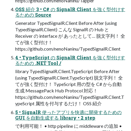
https://github.com/nenoNaninu/Tapper
OSS 紹介 3 • C# の SignalR Client を強く型付けす
るための Source
Generator TypedSignalR.Client Before After (using
TypedSignalR.Client) こんな SignalR の Hub と
Receiver の interface が あったとして… 脱文字列！ 全
てが強く型付け！
https://github.com/nenoNaninu/TypedSignalR.Client
4 • TypeScript の SignalR Client を強く型付けす
るための .NET Tool /
library TypedSignalR.Client.TypeScript Before After
(using TypedSignalR.Client.TypeScript) 脱文字列！ 全
てが強く型付け！ TypeScript 用の型を C# から自動
生成 MessagePack Hub Protocol 対応！
https://github.com/nenoNaninu/TypedSignalR.Client.T
ypeScript 属性を付与するだけ！ OSS 紹介
5 • SignalR 使ったアプリを快適に開発するための
GUI を自動生成する library • 2 step
で利用可能！ • http pipeline に middleware の追加 •