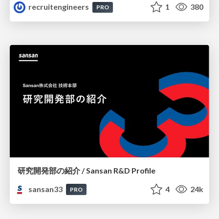
recruitengineers
1
380
PRO
研究開発部の紹介 / Sansan R&D Profile
sansan33
4
24k
PRO