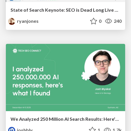
State of Search Keynote: SEO is Dead Long Live SEO
ryanjones
0
240
We Analyzed 250 Million AI Search Results: Here's What I Found
joshbly
1
1.7k