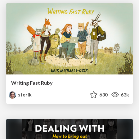
Writing Fast Ruby
sferik
630
63k