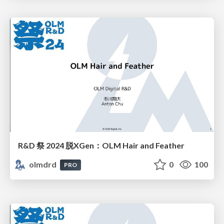
R&D 祭 2024 脱XGen：OLM Hair and Feather
olmdrd
0
100
PRO