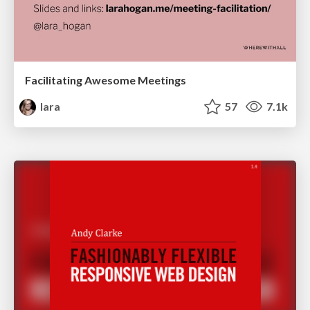
Facilitating Awesome Meetings
lara
57
7.1k