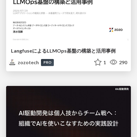
LangfuseによるLLMOps基盤の構築と活用事例
zozotech
1
290
PRO