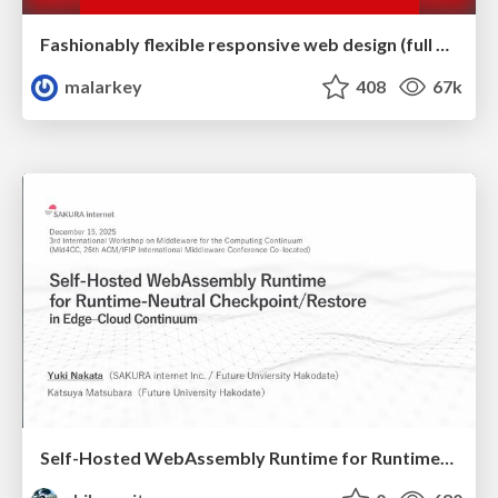
Fashionably flexible responsive web design (full day workshop)
malarkey
408
67k
Self-Hosted WebAssembly Runtime for Runtime-Neutral Checkpoint/Restore in Edge–Cloud Continuum