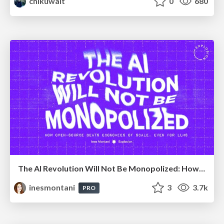
chikuwait
0
680
The AI Revolution Will Not Be Monopolized: How open-source beats economies of scale, even for LLMs
inesmontani
3
3.7k
PRO