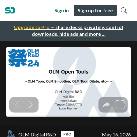
Sign in
Sign up for free
Upgrade to Pro
— share decks privately, control
downloads, hide ads and more …
OLM Digital R&D
May 16, 2026
PRO