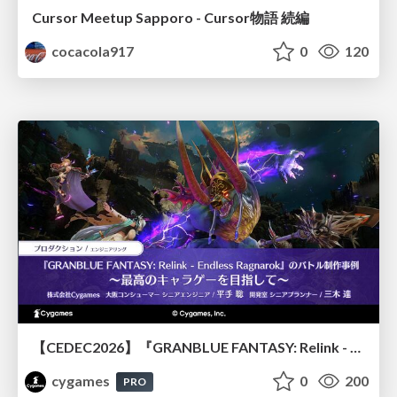
Cursor Meetup Sapporo - Cursor物語 続編
cocacola917
0
120
【CEDEC2026】『GRANBLUE FANTASY: Relink - Endless Ragnarok』のバトル制作事例 ～最高のキャラゲーを目指して～
cygames
0
200
PRO