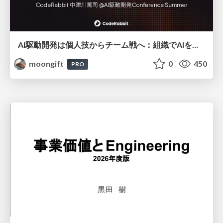
AI駆動開発は個人技からチーム戦へ：組織でAIを使いこなすための実践設計
moongift
0
450
PRO