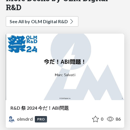
R&D
See All by OLM Digital R&D
R&D 祭 2024 今だ！ABI問題
olmdrd
0
86
PRO