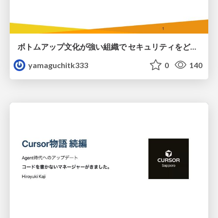
ボトムアップ文化が強い組織で セキュリティをどう根付かせていくかの現在進行形の話 / Making Security Stick in a Bottom-Up Organization
yamaguchitk333
0
140