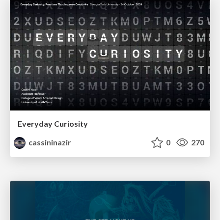
Everyday Curiosity
cassininazir
0
270