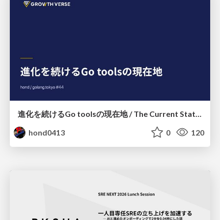
進化を続けるGo toolsの現在地 / The Current State of Ever-Evolving Go Tools
hond0413
0
120