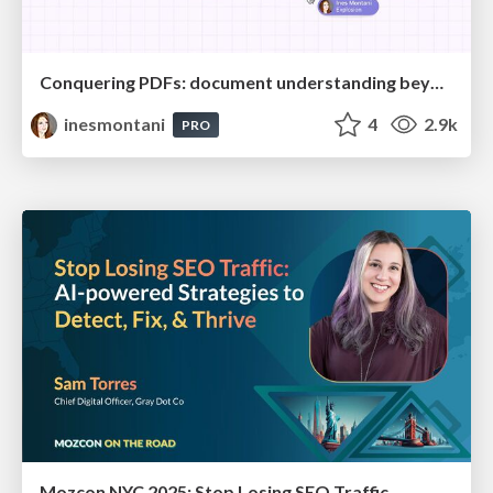
Conquering PDFs: document understanding beyond plain text
inesmontani
4
2.9k
PRO
Mozcon NYC 2025: Stop Losing SEO Traffic