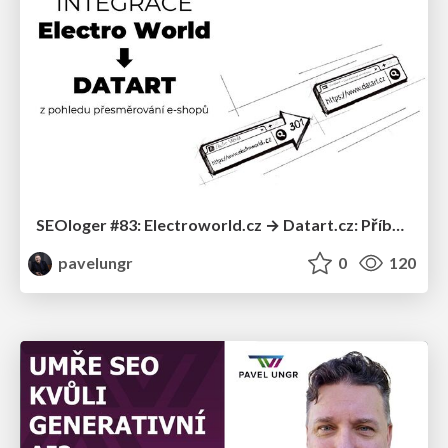
SEOloger #83: Electroworld.cz → Datart.cz: Příběh migrace (Petr Ševčík)
pavelungr
0
120