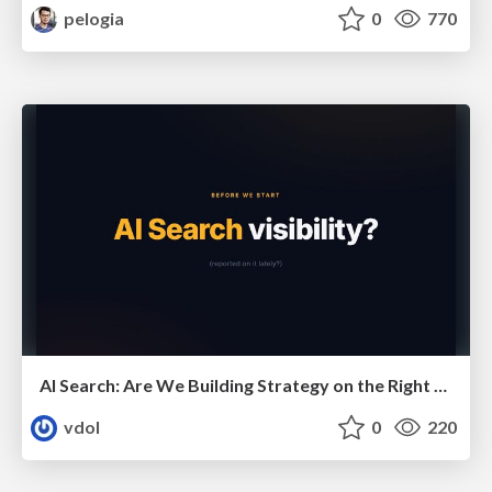
pelogia
0
770
AI Search: Are We Building Strategy on the Right Foundations?
vdol
0
220