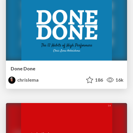
Done Done
chrislema
186
16k