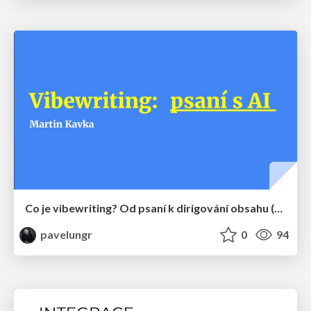
Co je vibewriting? Od psaní k dirigování obsahu (Martin Kavka)
pavelungr
0
94