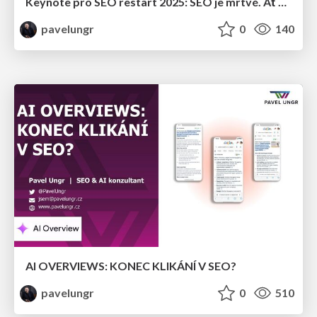
Keynote pro SEO restart 2025: SEO je mrtvé. Ať žije SEO!
pavelungr
0
140
AI OVERVIEWS: KONEC KLIKÁNÍ V SEO?
pavelungr
0
510