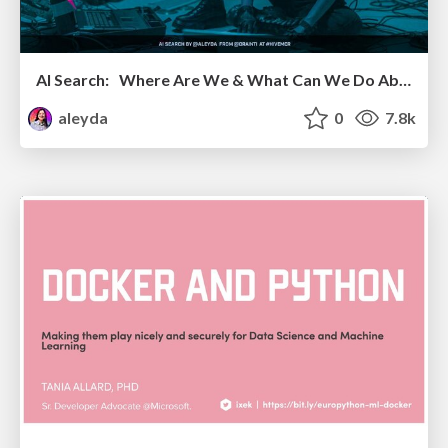
AI Search: Where Are We & What Can We Do About It?
aleyda
0
7.8k