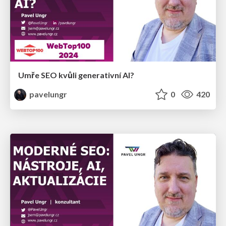
Umře SEO kvůli generativní AI?
pavelungr
0
420