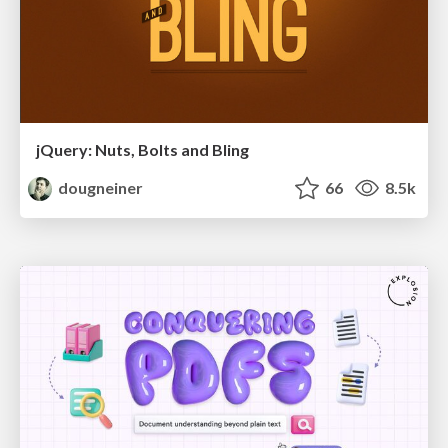
jQuery: Nuts, Bolts and Bling
dougneiner
66
8.5k