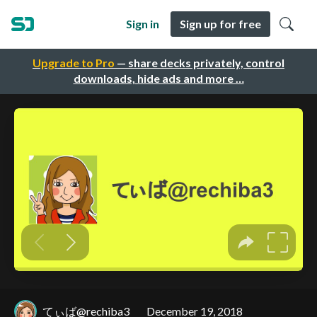
Sign in
Sign up for free
Upgrade to Pro
— share decks privately, control
downloads, hide ads and more …
てぃば@rechiba3
December 19, 2018