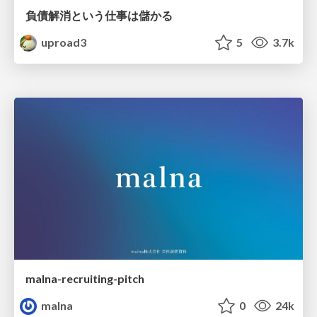
負債解消という仕事は儲かる
uproad3
5
3.7k
malna-recruiting-pitch
malna
0
24k