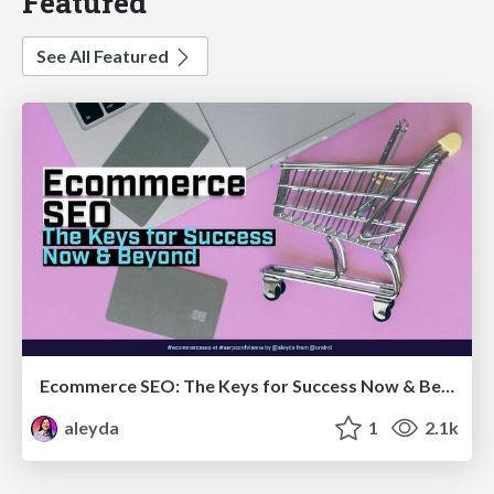
Featured
See All Featured
Ecommerce SEO: The Keys for Success Now & Beyond - #SERPConf2024
aleyda
1
2.1k