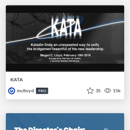
KATA
mclloyd
35
15k
PRO