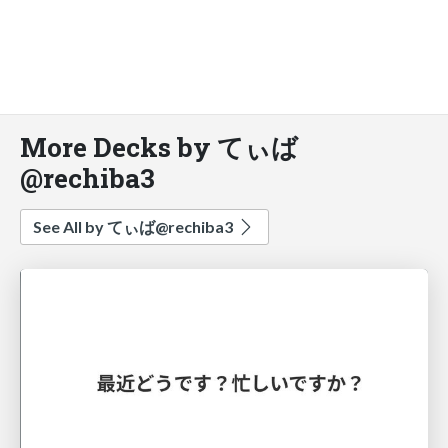
More Decks by てぃば
@rechiba3
See All by てぃば@rechiba3