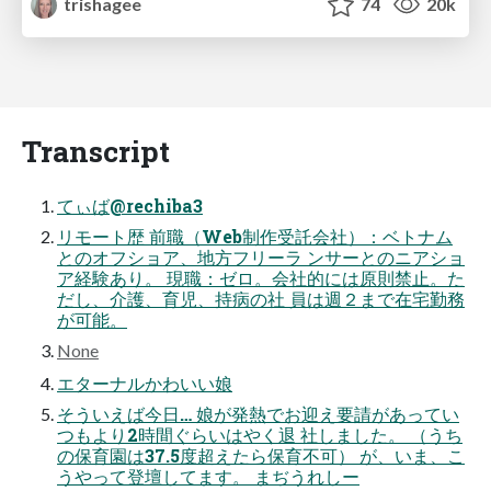
trishagee
74
20k
Transcript
てぃば@rechiba3
リモート歴 前職（Web制作受託会社）：ベトナム
とのオフショア、地方フリーラ ンサーとのニアショ
ア経験あり。 現職：ゼロ。会社的には原則禁止。た
だし、介護、育児、持病の社 員は週２まで在宅勤務
が可能。
None
エターナルかわいい娘
そういえば今日… 娘が発熱でお迎え要請があってい
つもより2時間ぐらいはやく退 社しました。 （うち
の保育園は37.5度超えたら保育不可） が、いま、こ
うやって登壇してます。 まぢうれしー