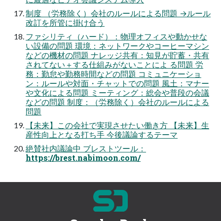
制度 （労務除く）会社のルールによる問題 →ルール
改訂を所管に掛け合う
ファシリティ（ハード）：物理オフィスや動かせな
い設備の問題 環境：ネットワークやコーヒーマシン
などの機材の問題 ナレッジ共有：知見が貯蓄・共有
されてない＋する仕組みがないことによ る問題 労
務：勤怠や勤務時間などの問題 コミュニケーショ
ン：ルールや対面・チャットでの問題 風土：マナー
や文化による問題 ミーティング：総会や普段の会議
などの問題 制度：（労務除く）会社のルールによる
問題
【未来】この会社で実現させたい働き方 【未来】生
産性向上となる打ち手 今後議論するテーマ
絶賛社内議論中 ブレストツール：
https://brest.nabimoon.com/