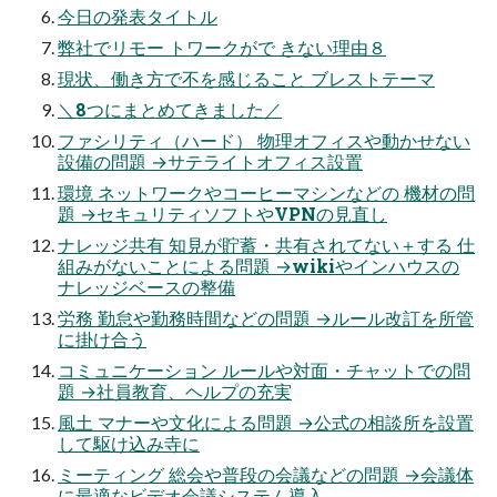
今日の発表タイトル
弊社でリモー トワークがで きない理由８
現状、働き方で不を感じること ブレストテーマ
＼8つにまとめてきました／
ファシリティ（ハード） 物理オフィスや動かせない
設備の問題 →サテライトオフィス設置
環境 ネットワークやコーヒーマシンなどの 機材の問
題 →セキュリティソフトやVPNの見直し
ナレッジ共有 知見が貯蓄・共有されてない＋する 仕
組みがないことによる問題 →wikiやインハウスの
ナレッジベースの整備
労務 勤怠や勤務時間などの問題 →ルール改訂を所管
に掛け合う
コミュニケーション ルールや対面・チャットでの問
題 →社員教育、ヘルプの充実
風土 マナーや文化による問題 →公式の相談所を設置
して駆け込み寺に
ミーティング 総会や普段の会議などの問題 →会議体
に最適なビデオ会議システム導入