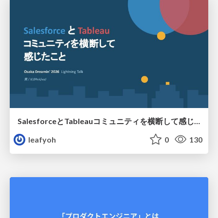
SalesforceとTableauコミュニティを横断して感じたこと（Osaka Dreamin）
leafyoh
0
130