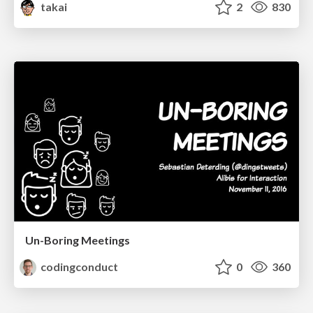
takai
2
830
Un-Boring Meetings
codingconduct
0
360