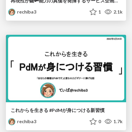
再現性が鍵🔑能力の真価を発揮するサービス企画の実践論 #落選お披露目
rechiba3
1
2.1k
これからを生きる #PdMが身につける新習慣
rechiba3
0
1.7k