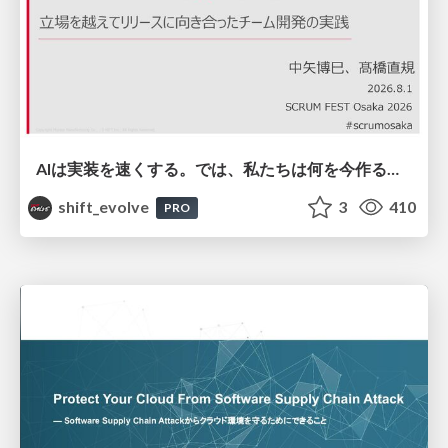
AIは実装を速くする。では、私たちは何を今作るべきか？－立場を越えてリリースに向き合ったチーム開発の実践 / 20260801 Hiromi Nakaya and Naoki Takahashi
shift_evolve
3
410
PRO