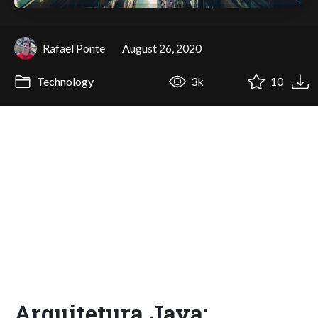
Rafael Ponte
August 26, 2020
Technology
3k
10
Arquitetura Java: