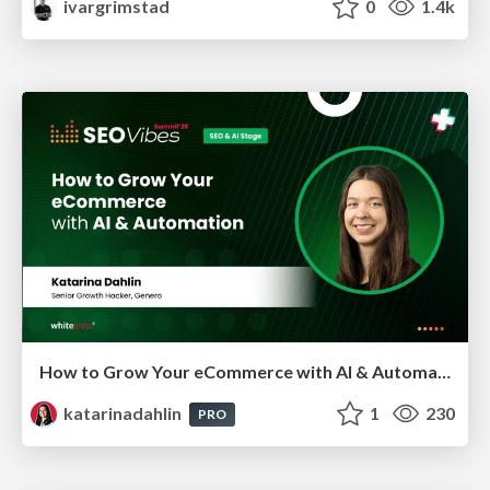
ivargrimstad
0
1.4k
How to Grow Your eCommerce with AI & Automation
katarinadahlin
1
230
PRO