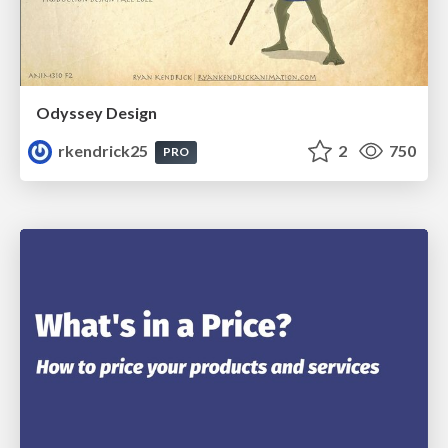
Odyssey Design
rkendrick25
2
750
PRO