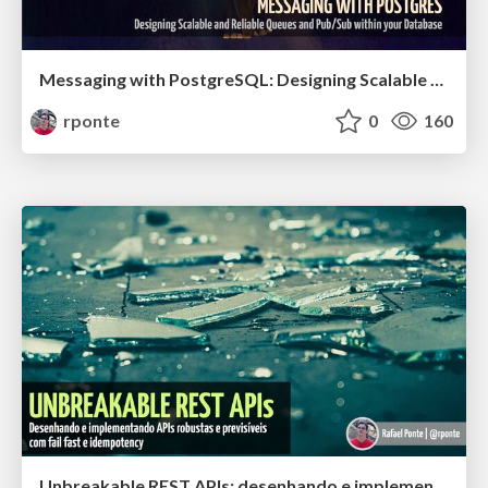
Messaging with PostgreSQL: Designing Scalable and Reliable Queues and Pub/Sub within your Database
rponte
0
160
Unbreakable REST APIs: desenhando e implementando APIs robustas e previsíveis com fail fast e idempotency