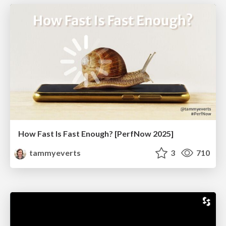
How Fast Is Fast Enough? [PerfNow 2025]
tammyeverts
3
710