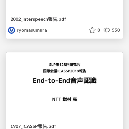
2002_Interspeech報告.pdf
ryomasumura
0
550
1907_ICASSP報告.pdf