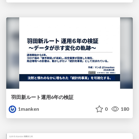
羽田新ルート運用6年の検証
1manken
0
180