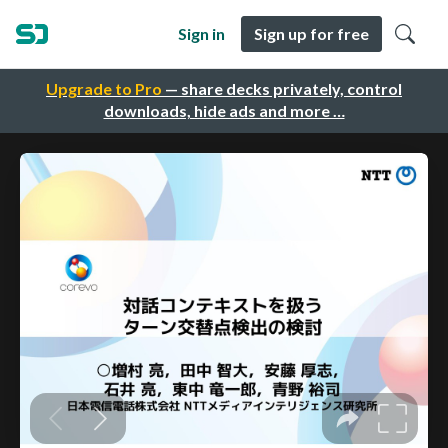
Sign in
Sign up for free
Upgrade to Pro
— share decks privately, control
downloads, hide ads and more …