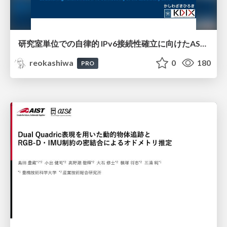
研究室単位での自律的 IPv6接続性確立に向けたAS共同運用モデルの提案と実証
reokashiwa
0
180
PRO