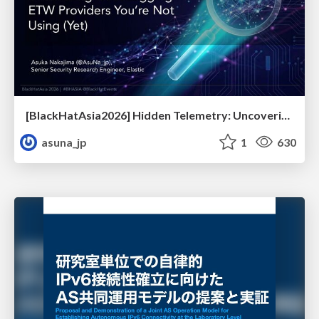
[BlackHatAsia2026] Hidden Telemetry: Uncovering TraceLogging ETW Providers You're Not Using (Yet)
asuna_jp
1
630