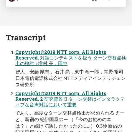
Transcript
Copyright©2019 NTT corp. All Rights
Reserved. 対話コンテキストを扱う ターン交替点検
出の検討 ◦増村 亮，田中
智大，安藤 厚志， 石井 亮，東中 竜一郎，青野 裕司
日本電信電話株式会社 NTTメディアインテリジェン
ス研究所
Copyright©2019 NTT corp. All Rights
Reserved. 2 研究背景  ターン交替はインタラクテ
ィブな音声対話において重要
であり、高度なターン交替点検出が求められる えー
と、新宿の 紀伊国屋のー （「今のお勧めの本
は？」と続けて話し たかったのに…） 0.3秒 新宿の