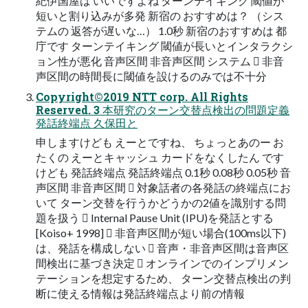
紀伊国屋は いいですよね ターンテイキング 閾値が
短いと割り込みが多発 新宿の おすすめは？ （シス
テムの 返答が遅いな…） 1.0秒 新宿のおすすめは 都
庁です ターンテイキング 閾値が長いとインタラクシ
ョン性が悪化 音声区間 非音声区間 システム  非音
声区間の時間長に閾値を設けるのみでは不十分
Copyright©2019 NTT corp. All Rights
Reserved. 3 本研究のターン交替点検出の問題定義
発話終端点 久保田と
申しますけども えーとですね、 ちょっとあのー お
たくの えーとキャッシュ カードをなくしたん です
けども 発話終端点 発話終端点 0.1秒 0.08秒 0.05秒 音
声区間 非音声区間  対象話者の各発話の終端点にお
いて ターン交替を行うかどうかの2値を識別する問
題を扱う  Internal Pause Unit (IPU)を発話とする
[Koiso+ 1998]  非音声区間が短い場合(100ms以下)
は、発話を構成しない  音声・非音声区間は音声区
間検出に基づき決定  オンラインでのインプリメン
テーションを想定するため、 ターン交替点検出の判
断に使える情報は発話終端点より前の情報