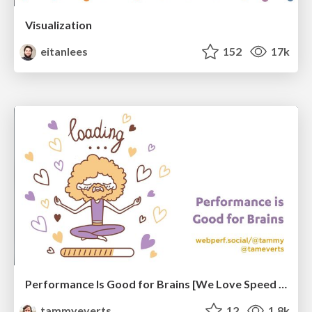
Visualization
eitanlees
152
17k
Performance Is Good for Brains [We Love Speed 2024]
tammyeverts
12
1.8k