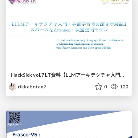
HackSick vol.7 LT資料【LLMアーキテクチャ入門・事前学習時の躓き所解説】 スパースなAttention・状態空間モデル
rikkabotan7
0
120