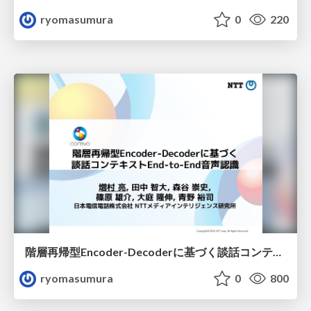
ryomasumura
0
220
階層再帰型Encoder-Decoderに基づく談話コンテキストEnd-to-End音声認識
ryomasumura
0
800