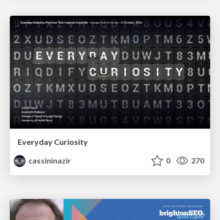
Everyday Curiosity
cassininazir
0
270