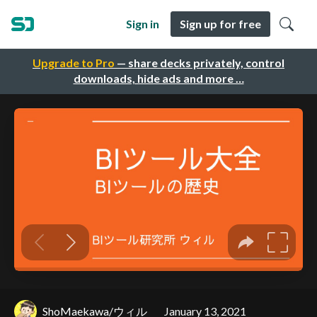
Sign in
Sign up for free
Upgrade to Pro
— share decks privately, control
downloads, hide ads and more …
ShoMaekawa/ウィル
January 13, 2021