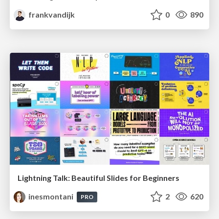
frankvandijk
0
890
Lightning Talk: Beautiful Slides for Beginners
inesmontani
2
620
PRO