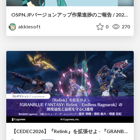
OSPN.JPバージョンアップ作業進捗のご報告 / 20260801-osc26kyoto
akkiesoft
0
270
【CEDEC2026】『Relink』を拡張せよ - 『GRANBLUE FANTASY: Relink - Endless Ragnarok』の開発速度と品質を守るCI運用