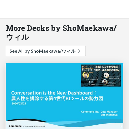
More Decks by ShoMaekawa/
ウィル
See All by ShoMaekawa/ウィル