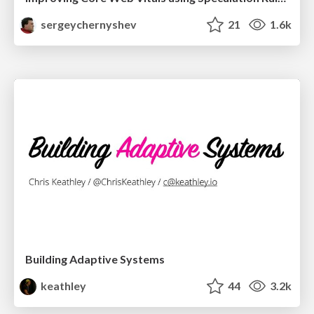
sergeychernyshev
21
1.6k
Building Adaptive Systems
keathley
44
3.2k