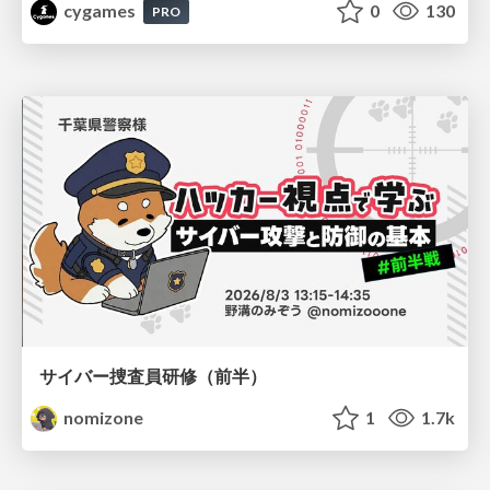
cygames
0
130
PRO
サイバー捜査員研修（前半）
nomizone
1
1.7k