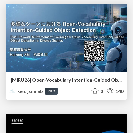
[MIRU26] Open-Vocabulary Intention-Guided Object Detection in Diverse Scenes
keio_smilab
0
140
PRO