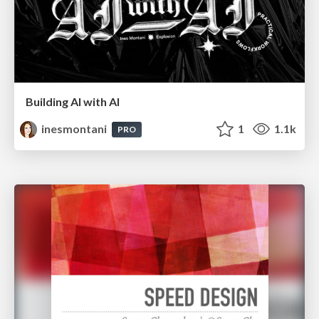
Building AI with AI
inesmontani
1
1.1k
PRO