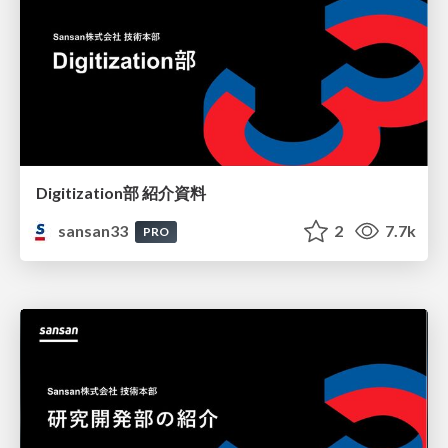
Digitization部 紹介資料
sansan33
2
7.7k
PRO