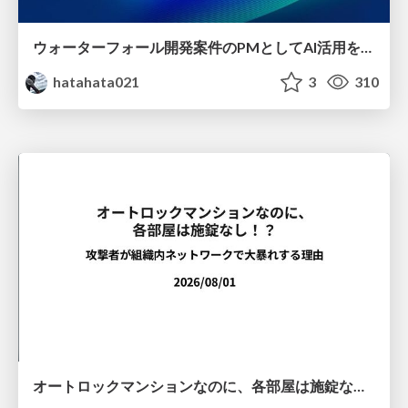
ウォーターフォール開発案件のPMとしてAI活用を模索している話
hatahata021
3
310
オートロックマンションなのに、各部屋は施錠なし！？ 攻撃者が組織内ネットワークで大暴れする理由 / The Front Door Is Locked, but the Rooms Are Wide Open: Why Attackers Move Freely Inside Enterprise Networks