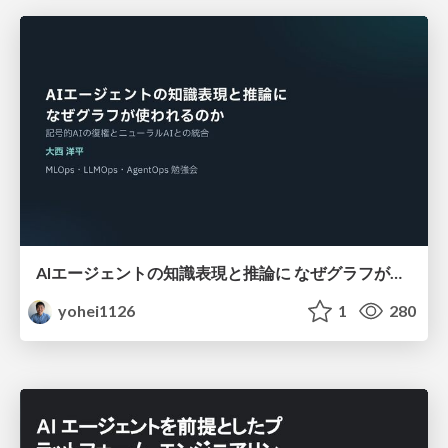
AIエージェントの知識表現と推論に なぜグラフが使われるのか - 記号的AIの復権とニューラルAIとの統合
yohei1126
1
280