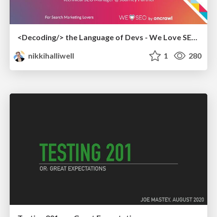
<Decoding/> the Language of Devs - We Love SEO 2024
nikkihalliwell
1
280