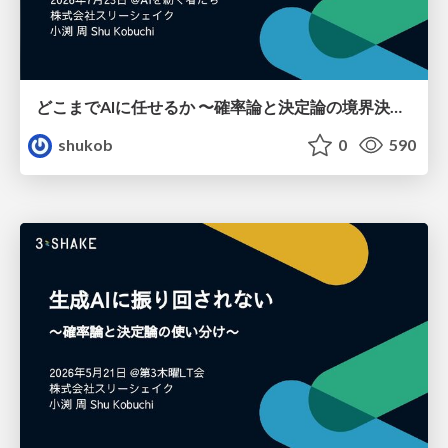
どこまでAIに任せるか 〜確率論と決定論の境界決定〜
shukob
0
590