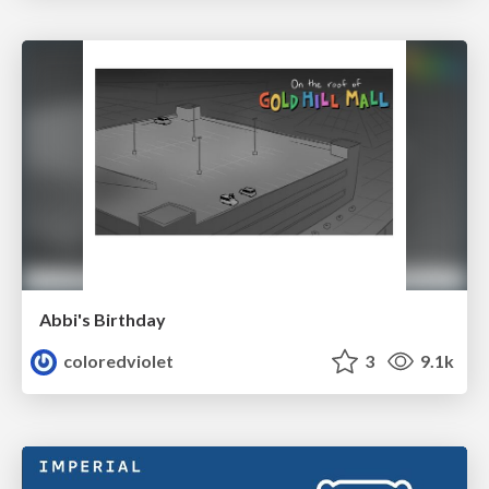
Abbi's Birthday
coloredviolet
3
9.1k