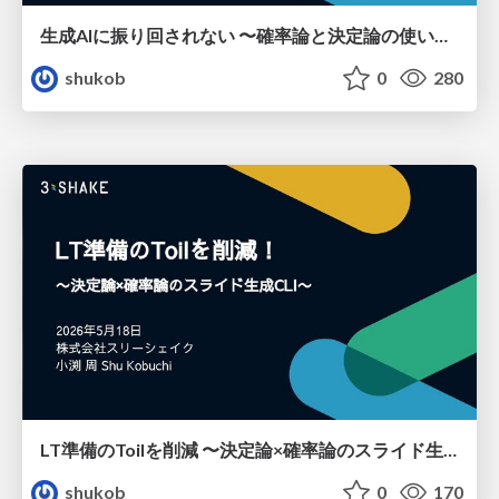
生成AIに振り回されない 〜確率論と決定論の使い分け〜
shukob
0
280
LT準備のToilを削減 〜決定論×確率論のスライド生成CLI〜
shukob
0
170