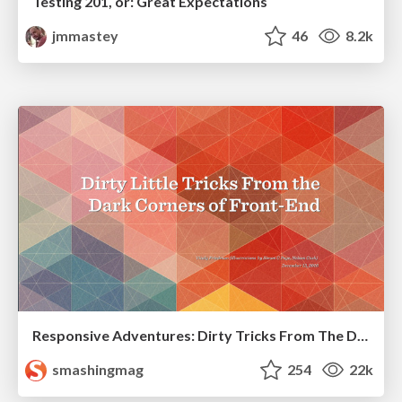
Testing 201, or: Great Expectations
jmmastey
46
8.2k
Responsive Adventures: Dirty Tricks From The Dark Corners of Front-End
smashingmag
254
22k