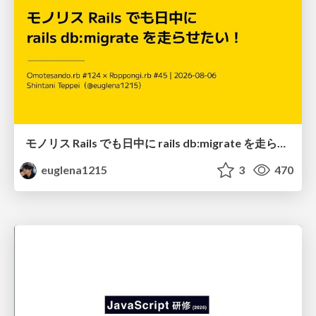
モノリス Rails でも日中に rails db:migrate を走らせたい！ / Daytime rails db:migrate on Monolithic Rails!
euglena1215
3
470