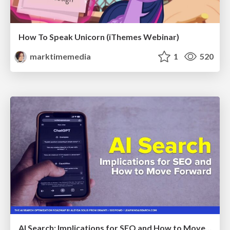
How To Speak Unicorn (iThemes Webinar)
marktimemedia
1
520
AI Search: Implications for SEO and How to Move Forward - #ShenzhenSEOConference