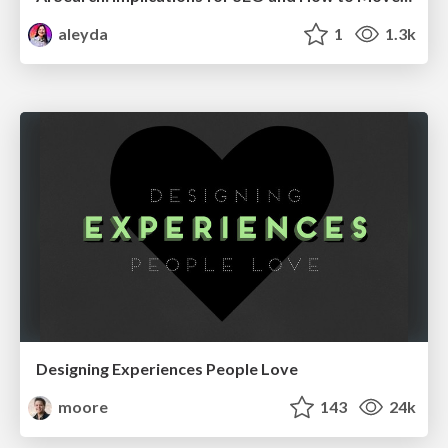
aleyda
1
1.3k
Designing Experiences People Love
moore
143
24k