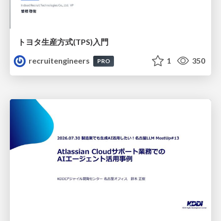
トヨタ⽣産⽅式(TPS)⼊⾨
recruitengineers
1
350
PRO