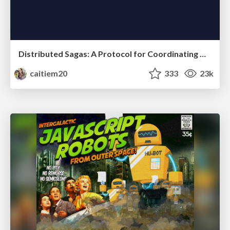
Distributed Sagas: A Protocol for Coordinating Microservices
caitiem20
333
23k