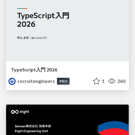
TypeScript入門 2026
recruitengineers
1
260
PRO