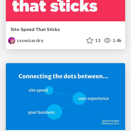
Site-Speed That Sticks
csswizardry
13
1.4k