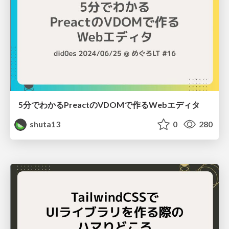
5分でわかるPreactのVDOMで作るWebエディタ
shuta13
0
280