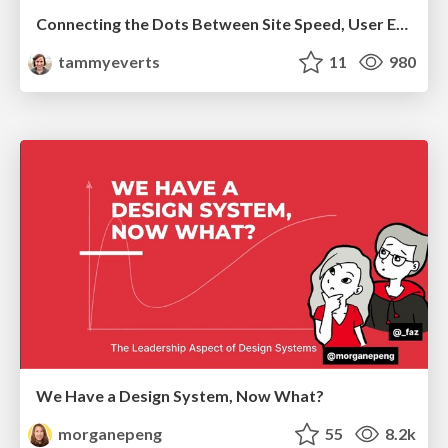
Connecting the Dots Between Site Speed, User Experience & Your Business [WebExpo 2025]
tammyeverts
11
980
We Have a Design System, Now What?
morganepeng
55
8.2k