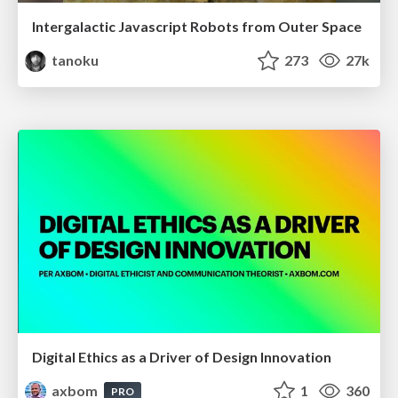
Intergalactic Javascript Robots from Outer Space
tanoku
273
27k
Digital Ethics as a Driver of Design Innovation
axbom
1
360
PRO