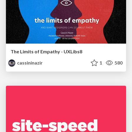
The Limits of Empathy - UXLibs8
cassininazir
1
580