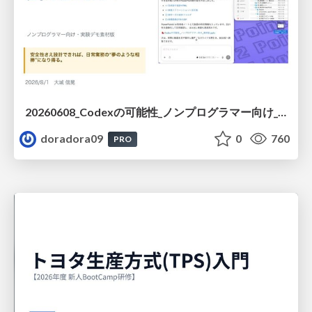
20260608_Codexの可能性_ノンプログラマー向け_大城追記
doradora09
0
760
PRO