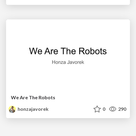
We Are The Robots
honzajavorek
0
290