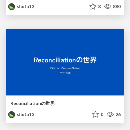
shuta13
8
880
Reconciliationの世界
shuta13
0
26