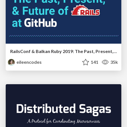
RailsConf & Balkan Ruby 2019: The Past, Present, and Future of Rails at GitHub
eileencodes
141
35k