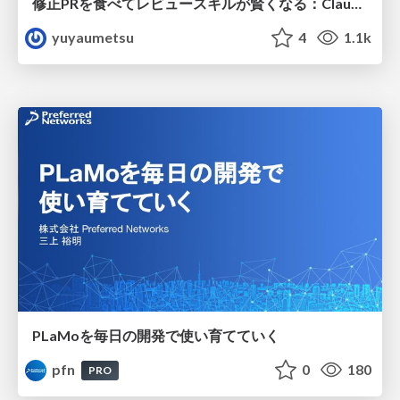
修正PRを食べてレビュースキルが賢くなる：Claude Codeによる自己改善サイクル
yuyaumetsu
4
1.1k
PLaMoを毎日の開発で使い育てていく
pfn
0
180
PRO