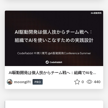
AI駆動開発は個人技からチーム戦へ：組織でAIを使いこなすための実践設計
moongift
0
440
PRO