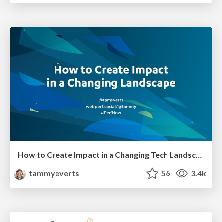
How to Create Impact in a Changing Tech Landscape [PerfNow 2023]
tammyeverts
56
3.4k