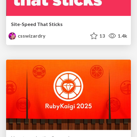
Site-Speed That Sticks
csswizardry
13
1.4k