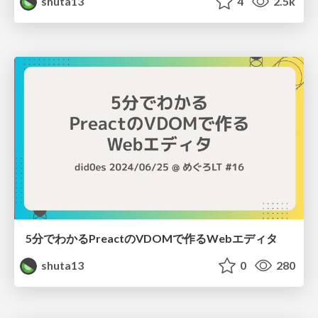
shuta13
4
2.5k
5分でわかるPreactのVDOMで作るWebエディタ
shuta13
0
280