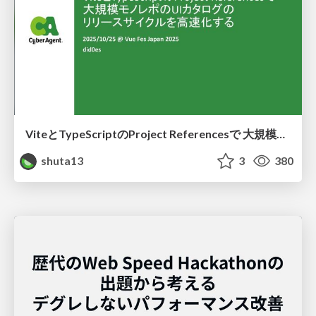
ViteとTypeScriptのProject Referencesで 大規模モノレポのUIカタログのリリースサイクルを高速化する
shuta13
3
380