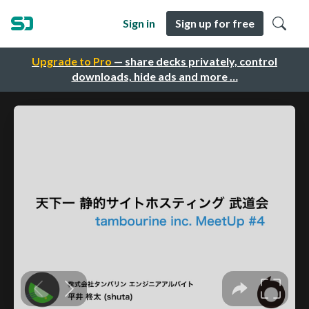
Sign in
Sign up for free
Upgrade to Pro
— share decks privately, control
downloads, hide ads and more …