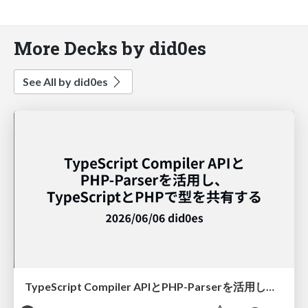
More Decks by did0es
See All by did0es
TypeScript Compiler APIとPHP-Parserを活用し、TypeScriptとPHPで型を共有する