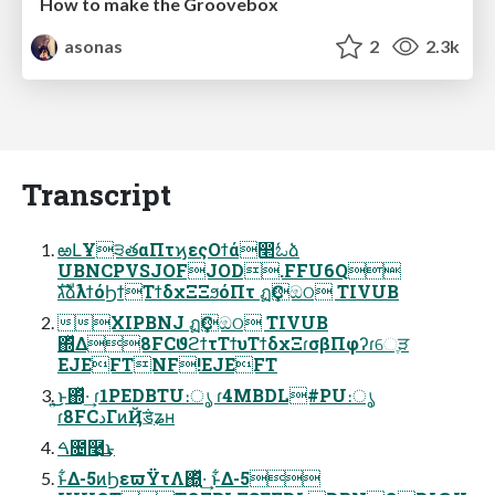
How to make the Groovebox
asonas
2
2.3k
Transcript
ఱԼҰ੩తαΠτϗεςΟϯά෢ಓձ
UBNCPVSJOFJOD.FFU6Q
גࣜձࣾλϯόϦϯΤϯδχΞΞϧόΠτ ฏҪඔଠ TIVUB
XIPBNJ ฏҪඔଠ TIVUB
΍ͬͯΔ8FCϑϩϯτΤϯυΤϯδχΞɾσβΠφʔɾେֶੜ
EJEFTNF!EJEFT
͜͏͍͏͜ͱ΍ͬͯ·͢ ɾ1PEDBTU։ൃ ɾ4MBDL#PU։ൃ
ɾ8FCدΓͷҊ݅ॾʑʜ
ࠓ೔࿩͢͜ͱ
ͱ͋Δ-5ͷϦεϖΫτΛ΍͍͖ͬͯ·͢ ͱ͋Δ-5