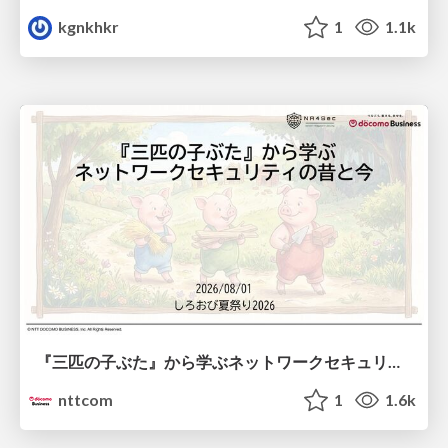
kgnkhkr
1
1.1k
『三匹の子ぶた』から学ぶネットワークセキュリティの昔と今 / Network Security: Then and Now Through the Lens of The Three Little Pigs
nttcom
1
1.6k