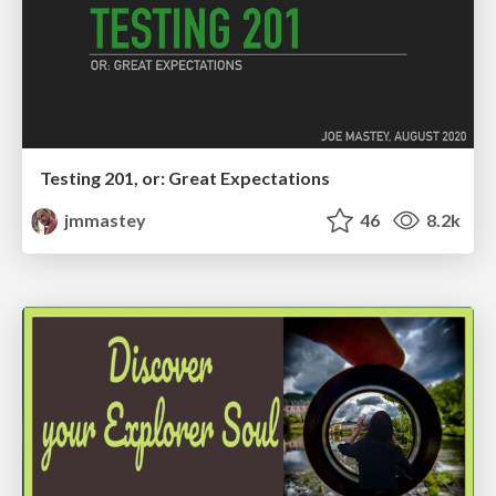
Testing 201, or: Great Expectations
jmmastey
46
8.2k