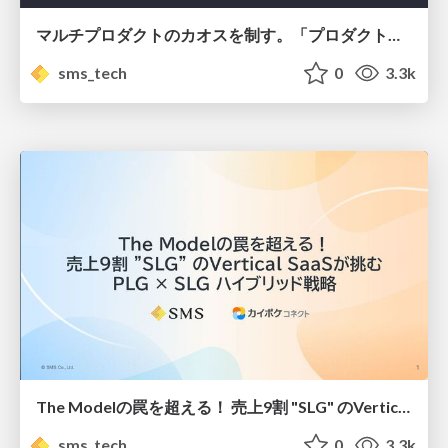
マルチプロダクトのカオスを制す。「プロダクトディシジョンレコード」で実現するチーム横断のアラインメント戦略/Introduction to Product Decision Record
sms_tech
0
3.3k
The Modelの罠を超える！ 売上9割 "SLG" のVertical SaaSが挑む PLG × SLG ハイブリッド戦略 #pmconf2025/Defying "The Model": How a Vertical SaaS Integrates PLG into a 90% SLG Motion
sms_tech
0
3.3k