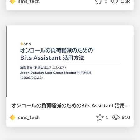
sms_tech
0
1.3k
オンコールの負荷軽減のためのBits Assistant 活用方法 / How to Use Bits Assistant to Reduce the Workload on On-Call Staff
sms_tech
1
610