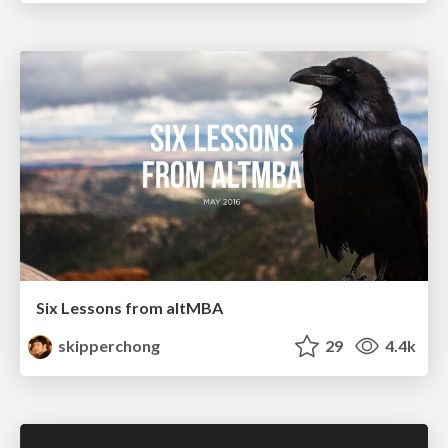
Six Lessons from altMBA
skipperchong
29
4.4k