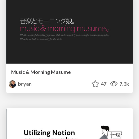
Music & Morning Musume
bryan
47
7.3k