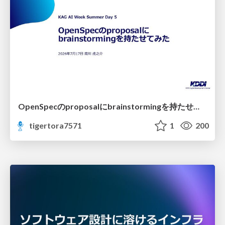
OpenSpecのproposalにbrainstormingを持たせてみた
tigertora7571
1
200