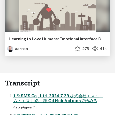
Learning to Love Humans: Emotional Interface Design
aarron
275
41k
Transcript
1 © SMS Co., Ltd. 2024.7.29 株式会社エス・エ
ム・エス 川名 龍 GitHub Actionsで始める
Salesforce CI