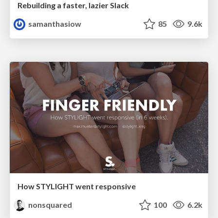
Rebuilding a faster, lazier Slack
samanthasiow
85
9.6k
How STYLIGHT went responsive
nonsquared
100
6.2k