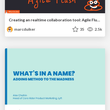
Creating an realtime collaboration tool: Agile Flush - .NET Oxford
marcduiker
35
2.5k