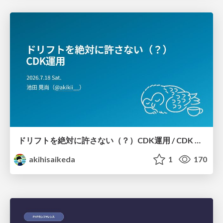
ドリフトを絶対に許さない（？）CDK運用 / CDK Ops with Zero Tolerance for Drifts (?)
akihisaikeda
1
170