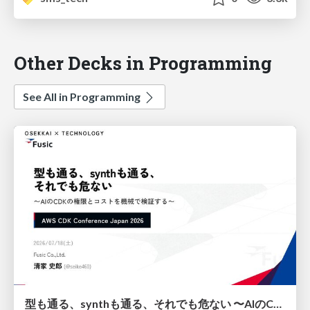
Other Decks in Programming
See All in Programming
型も通る、synthも通る、それでも危ない 〜AIのCDKの権限とコストを機械で検証する〜 / It Passes Type Checks, It Passes Synth Checks, but It’s Still Risky — Automatically Verifying Permissions and Costs in AI’s CDK —