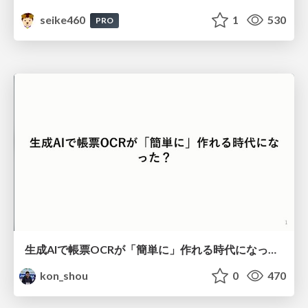
seike460
1
530
PRO
生成AIで帳票OCRが「簡単に」作れる時代になった？
kon_shou
0
470