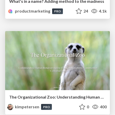
What’s in a name? Adding method to the madness
productmarketing
24
4.1k
PRO
The Organizational Zoo: Understanding Human Behavior Agility Through Metaphoric Constructive Conversations (based on the works of Arthur Shelley, Ph.D)
kimpetersen
0
400
PRO