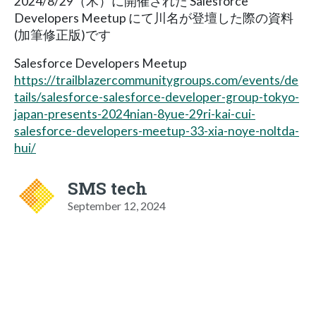
2024/8/29（木）に開催された Salesforce
Developers Meetup にて川名が登壇した際の資料
(加筆修正版)です
Salesforce Developers Meetup
https://trailblazercommunitygroups.com/events/de
tails/salesforce-salesforce-developer-group-tokyo-
japan-presents-2024nian-8yue-29ri-kai-cui-
salesforce-developers-meetup-33-xia-noye-noltda-
hui/
SMS tech
September 12, 2024