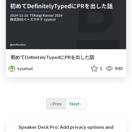
初めてDefinitelyTypedにPRを出した話
syumai
1
940
‹ Prev
Next ›
Speaker Deck Pro:
Add privacy options and