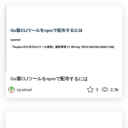
Go製CLIツールをnpmで配布するには
syumai
3
2.3k