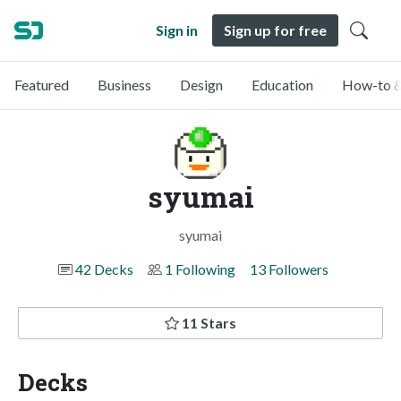
Sign in
Sign up for free
Featured
Business
Design
Education
How-to &
syumai
syumai
42 Decks
1 Following
13 Followers
11 Stars
Decks