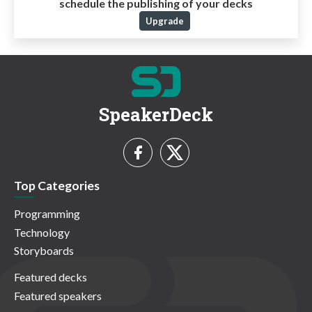
schedule the publishing of your decks
Upgrade
SpeakerDeck
Top Categories
Programming
Technology
Storyboards
Featured decks
Featured speakers