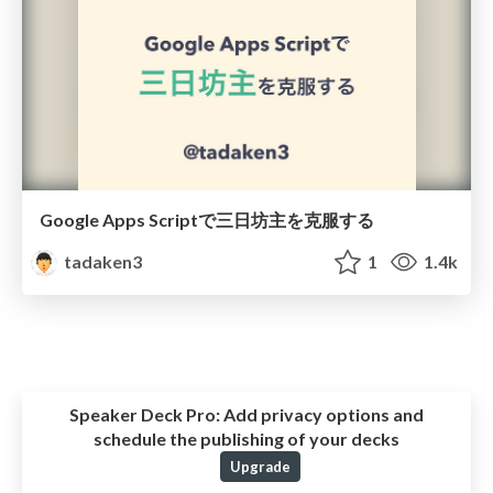
Google Apps Scriptで三日坊主を克服する
tadaken3
1
1.4k
Speaker Deck Pro:
Add privacy options and
schedule the publishing of your decks
Upgrade