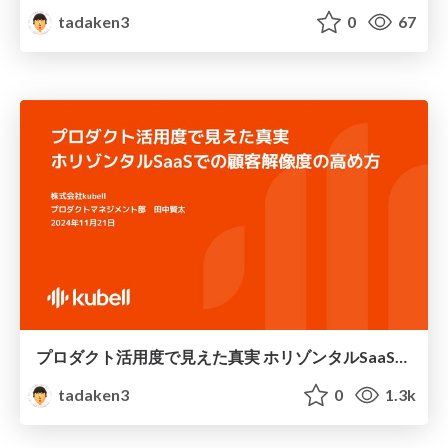
tadaken3
0
67
プロダクト活用度で見えた真実 ホリゾンタルSaaSでの顧客解像度の高め方
tadaken3
0
1.3k