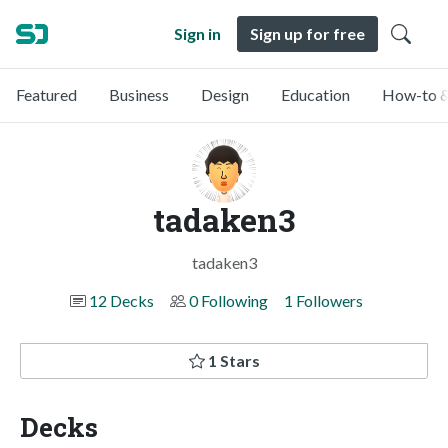
Sign in
Sign up for free
Featured
Business
Design
Education
How-to &
tadaken3
tadaken3
12 Decks
0 Following
1 Followers
1 Stars
Decks