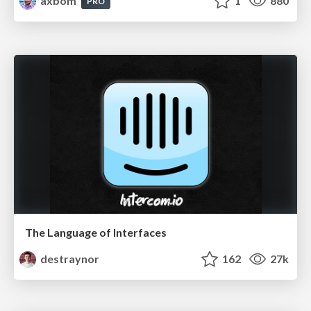
axbom
1
880
PRO
The Language of Interfaces
destraynor
162
27k