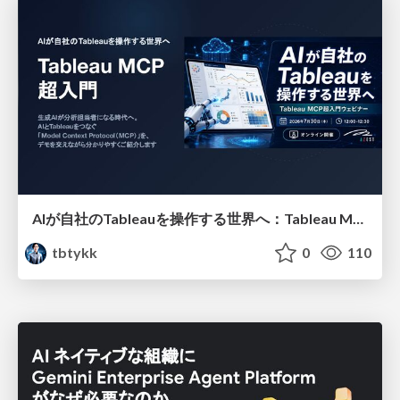
AIが自社のTableauを操作する世界へ：Tableau MCP超入門
tbtykk
0
110