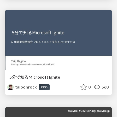
5分で知るMicrosoft Ignite
taiponrock
0
560
PRO