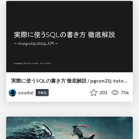
実際に使うSQLの書き方 徹底解説 / pgcon21j-tutorial
soudai
201
75k
PRO