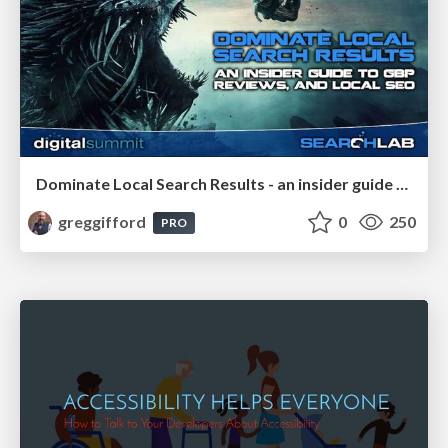
Dominate Local Search Results - an insider guide to GBP, reviews, and Local SEO
greggifford
0
250
PRO