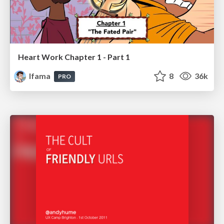
Heart Work Chapter 1 - Part 1
lfama
8
36k
PRO