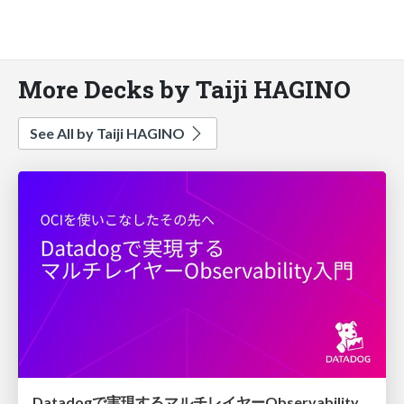
More Decks by Taiji HAGINO
See All by Taiji HAGINO
Datadogで実現するマルチレイヤーObservability入門