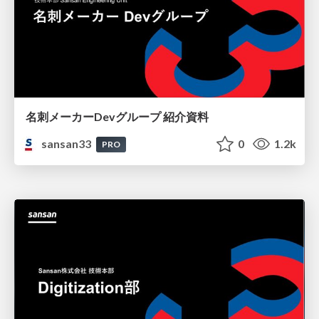
名刺メーカーDevグループ 紹介資料
sansan33
0
1.2k
PRO