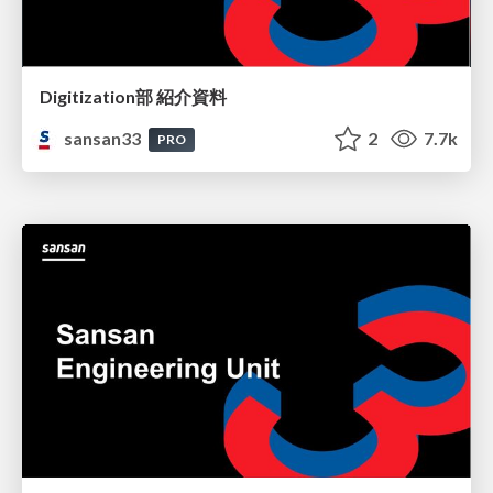
Digitization部 紹介資料
sansan33
2
7.7k
PRO