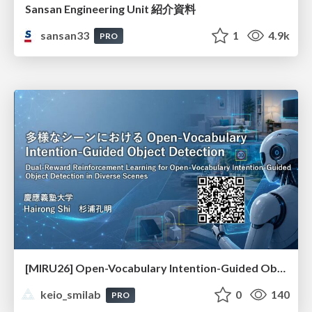
Sansan Engineering Unit 紹介資料
sansan33
1
4.9k
PRO
[MIRU26] Open-Vocabulary Intention-Guided Object Detection in Diverse Scenes
keio_smilab
0
140
PRO