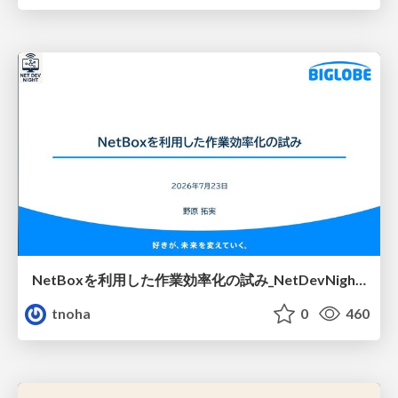
NetBoxを利用した作業効率化の試み_NetDevNight4
tnoha
0
460