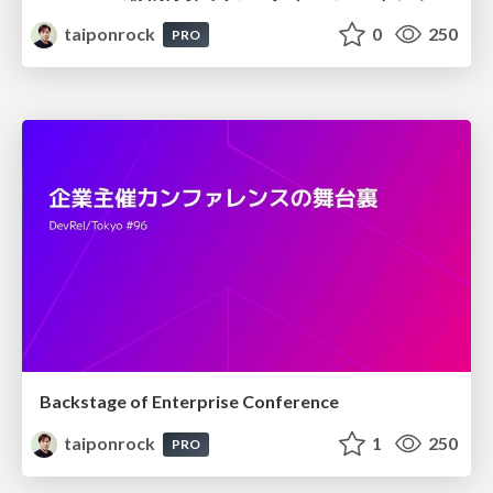
taiponrock
0
250
PRO
Backstage of Enterprise Conference
taiponrock
1
250
PRO