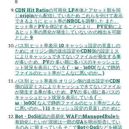
8
CDN Hit Ratioの可視化 LP本体とアセット類を同
じoriginから配信しているため これらを分けて表示
できるように ヒット率のNRQLを調整した また、
ヒット率とPVを併記することにより、 PV変動によ
るヒット率の悪化が発生していないかの検出を可能
とした 9
パス別 ヒット率表示 10 キャッシュ設定の見直しの
ために オリジン側の送出設定やCDN側の設定ミス
によりキャッシュできてないファイルが発生する事
が多いため、PVの 多い順に各パスのキャッシュヒ
ット状況を表示している (´・ω・)o0O( なんで静的
ファイルのヒット率がこんなに悪いのか... )
パス別 ヒット率表示 オリジン側の送出設定やCDN
側の設定ミスによりキャッシュできてないファイル
が発生する事が多いため、PVの 多い順に各パスの
キャッシュヒット状況を表示している (´・
ω・)o0O( なんで静的ファイルのヒット率がこんな
に悪いのか... ) 11 キャッシュ設定の見直しのために
Bot・DoS確認の容易化 WAFのManagedRuleを
有効化したいが 現状は一部のUAを明示拒否してい
るのみ に留まっている そこでBotやDoSなどを確認