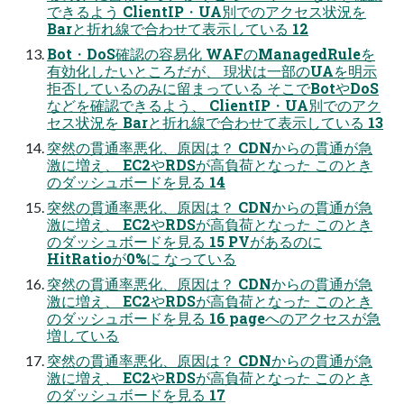
できるよう ClientIP・UA別でのアクセス状況を
Barと折れ線で合わせて表示している 12
Bot・DoS確認の容易化 WAFのManagedRuleを
有効化したいところだが、 現状は一部のUAを明示
拒否しているのみに留まっている そこでBotやDoS
などを確認できるよう、 ClientIP・UA別でのアク
セス状況を Barと折れ線で合わせて表示している 13
突然の貫通率悪化、原因は？ CDNからの貫通が急
激に増え、 EC2やRDSが高負荷となった このとき
のダッシュボードを見る 14
突然の貫通率悪化、原因は？ CDNからの貫通が急
激に増え、 EC2やRDSが高負荷となった このとき
のダッシュボードを見る 15 PVがあるのに
HitRatioが0%に なっている
突然の貫通率悪化、原因は？ CDNからの貫通が急
激に増え、 EC2やRDSが高負荷となった このとき
のダッシュボードを見る 16 pageへのアクセスが急
増している
突然の貫通率悪化、原因は？ CDNからの貫通が急
激に増え、 EC2やRDSが高負荷となった このとき
のダッシュボードを見る 17