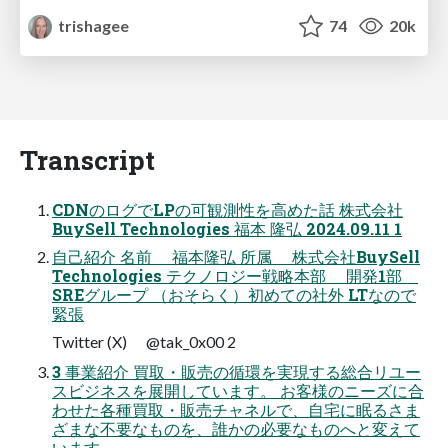
trishagee
74
20k
Transcript
CDNのログでLPの可観測性を高めた話 株式会社
BuySell Technologies 福本 隆弘 2024.09.11 1
自己紹介 名前 福本隆弘 所属 株式会社BuySell
Technologies テクノロジー戦略本部 開発1部
SREグループ （おそらく）初めての社外 LTなので
緊張
Twitter (X) @tak_0x00 2
3 事業紹介 買取・販売の循環を実現する総合リユー
スビジネスを展開しています。 お客様のニーズに合
わせた各種買取・販売チャネルで、自宅に眠るさま
ざまな不要なものを、誰かの必要なものへと変えて
います。