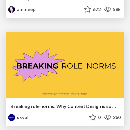
ammeep
672
58k
Breaking role norms: Why Content Design is so much more than writing copy - Taylor Woolridge
uxyall
0
360