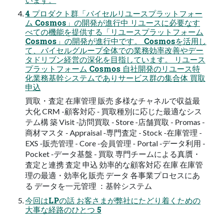
4 プロダクト群「バイセルリユースプラットフォー
ム Cosmos」の開発が進行中 リユースに必要なす
べての機能を提供する「リユースプラットフォーム
Cosmos」の開発が進行中です。 Cosmosを活用し
て、バイセルグループ全体での業務効率改善やデー
タドリブン経営の深化を目指しています。 リユース
プラットフォーム Cosmos 自社開発のリユース特
化業務基幹システムでありサービス群の集合体 買取
申込
買取・査定 在庫管理 販売 多様なチャネルで収益最
大化 CRM -顧客対応 - 買取種別に応じた最適なシス
テム構 築 Visit -訪問買取 - Store -店舗買取 - Promas -
商材マスタ - Appraisal -専門査定 - Stock -在庫管理 -
EXS -販売管理 - Core -会員管理 - Portal -データ利用 -
Pocket -データ基盤 - 買取 専門チームによる真贋・
査定と連携 査定 申込 効率的な顧客対応 在庫 在庫管
理の最適・効率化 販売 データ 各事業プロセスにあ
る データを一元管理 ：基幹システム
今回はLPの話 お客さまが弊社にたどり着くための
大事な経路のひとつ 5