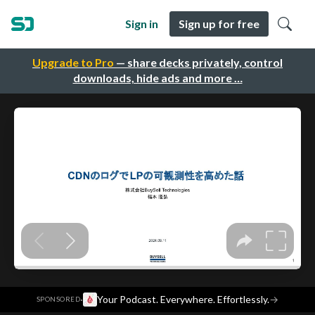
Sign in
Sign up for free
Upgrade to Pro
— share decks privately, control
downloads, hide ads and more …
·
Your Podcast. Everywhere. Effortlessly.
→
SPONSORED