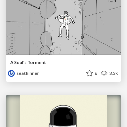
A Soul's Torment
seathinner
6
3.3k