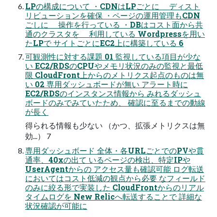
LPの構成について ・CDNはLPごとに ディスト
リビューションを確保 ・ページの運用管理もCDN
ごしに 操作を行っている ・DBはコスト面から共
通のクラスタを 利用している Wordpressを用い
たLPで サイトごとにEC2上に構築している 6
可観測性に対する課題 01 監視している項目が少な
い EC2/RDSのCPUやメモリ状況のみの監視と最低
限 CloudFront上からのメトリクス起点のものは無
い 02 専用ダッシュボードが無い アラート時に
EC2/RDSのインスタンス情報から みれるダッシュ
ボードのみでみていたため、 確認に至るまでの動線
が長く
得られる情報も少ない （かつ、拡張メトリクスは無
効...） 7
専用ダッシュボード 全体・各URLごとでのPVや貫
通率、40xの出て いるページの検出、特定IPや
UserAgentからの アクセス量も確認可能 ログ転送
においてはコスト低減の観点から必要 なフィールド
のみに絞る形で実装した CloudFrontからのリアル
タイムログを New Relicへ転送することで 詳細な
状況確認が可能に