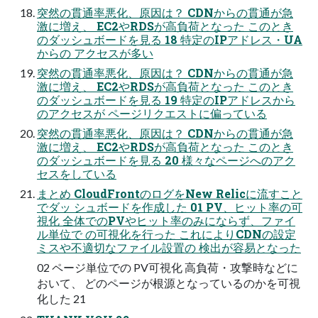
突然の貫通率悪化、原因は？ CDNからの貫通が急
激に増え、 EC2やRDSが高負荷となった このとき
のダッシュボードを見る 18 特定のIPアドレス・UA
からの アクセスが多い
突然の貫通率悪化、原因は？ CDNからの貫通が急
激に増え、 EC2やRDSが高負荷となった このとき
のダッシュボードを見る 19 特定のIPアドレスから
のアクセスが ページリクエストに偏っている
突然の貫通率悪化、原因は？ CDNからの貫通が急
激に増え、 EC2やRDSが高負荷となった このとき
のダッシュボードを見る 20 様々なページへのアク
セスをしている
まとめ CloudFrontのログをNew Relicに流すこと
でダッ シュボードを作成した 01 PV、ヒット率の可
視化 全体でのPVやヒット率のみにならず、ファイ
ル単位で の可視化を行った これによりCDNの設定
ミスや不適切なファイル設置の 検出が容易となった
02 ページ単位での PV可視化 高負荷・攻撃時などに
おいて、 どのページが根源となっているのかを可視
化した 21