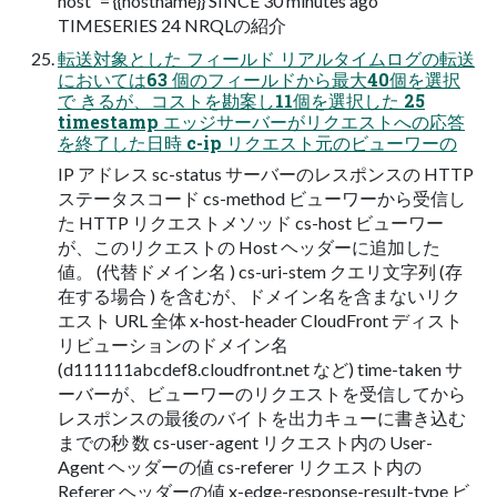
host` = {{hostname}} SINCE 30 minutes ago
TIMESERIES 24 NRQLの紹介
転送対象とした フィールド リアルタイムログの転送
においては63 個のフィールドから最大40個を選択
で きるが、コストを勘案し11個を選択した 25
timestamp エッジサーバーがリクエストへの応答
を終了した日時 c-ip リクエスト元のビューワーの
IP アドレス sc-status サーバーのレスポンスの HTTP
ステータスコード cs-method ビューワーから受信し
た HTTP リクエストメソッド cs-host ビューワー
が、このリクエストの Host ヘッダーに追加した
値。 (代替ドメイン名 ) cs-uri-stem クエリ文字列 (存
在する場合 ) を含むが、ドメイン名を含まないリク
エスト URL 全体 x-host-header CloudFront ディスト
リビューションのドメイン名
(d111111abcdef8.cloudfront.net など) time-taken サ
ーバーが、ビューワーのリクエストを受信してから
レスポンスの最後のバイトを出力キューに書き込む
までの秒 数 cs-user-agent リクエスト内の User-
Agent ヘッダーの値 cs-referer リクエスト内の
Referer ヘッダーの値 x-edge-response-result-type ビ