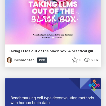
Taking LLMs out of the black box: A practical guide to human-in-the-loop distillation
inesmontani
3
2.3k
PRO