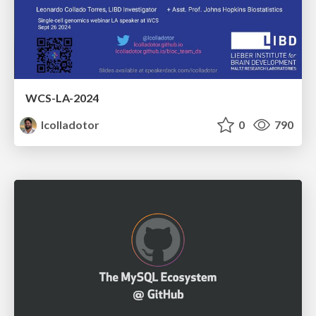
WCS-LA-2024
lcolladotor
0
790