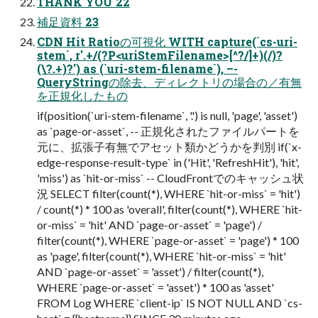
THANK YOU 22
補足資料 23
CDN Hit Ratioの可視化 WITH capture(`cs-uri-
stem`, r'.+/(?P<uriStemFilename>[^?/]+)(/)?
(\?.+)?') as (`uri-stem-filename`), –-
QueryStringの除去、ディレクトリの場合の／有無
を正規化したもの
if(position(`uri-stem-filename`, '.') is null, 'page', 'asset')
as `page-or-asset`, -- 正規化されたファイルパートを
元に、拡張子有無でアセット類かどうかを判別 if(`x-
edge-response-result-type` in ('Hit', 'RefreshHit'), 'hit',
'miss') as `hit-or-miss` -- CloudFrontでのキャッシュ状
況 SELECT filter(count(*), WHERE `hit-or-miss` = 'hit')
/ count(*) * 100 as 'overall', filter(count(*), WHERE `hit-
or-miss` = 'hit' AND `page-or-asset` = 'page') /
filter(count(*), WHERE `page-or-asset` = 'page') * 100
as 'page', filter(count(*), WHERE `hit-or-miss` = 'hit'
AND `page-or-asset` = 'asset') / filter(count(*),
WHERE `page-or-asset` = 'asset') * 100 as 'asset'
FROM Log WHERE `client-ip` IS NOT NULL AND `cs-